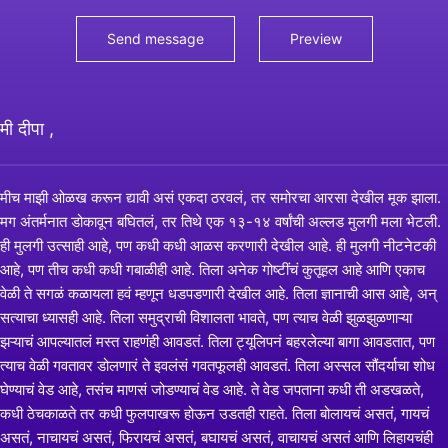
मी दीपा ,
मीच माझी ओळख करून द्यावी असं एकदा ठरवलं, तर समोरचा आरसा देखील मूक झाला.
मग अंतर्मनात डोकावून बघितलं, तर तिथे एक १३-१४ वर्षांची अल्लड मुलगी मला भेटली.
ही मुलगी उत्साही आहे, पण कधी कधी आळस करणारी देखील आहे. ही मुलगी नीटनेटकी
आहे, पण तीच कधी कधी गबाळीही आहे. तिला अनेक गोष्टींचं कुतूहल आहे आणि एकाच
वेळी ते सगळं कळायला हवं म्हणून धडपडणारी देखील आहे. तिला ज्ञानाची आस आहे, अन्
सत्याचा ध्यासही आहे. तिला समुद्राची विशालता भावते, पण त्याच वेळी झुळझुळणाऱ्या
झऱ्याचं आपल्यातलं मस्त राहणंही आवडतं. तिला ट्यूलिपनं बहरलेल्या बागा आवडतात, पण
त्याच वेळी गवतावर डोलणारं ते इवलंसं गवतफूलही आवडतं. तिला अस्सल सौंदर्याचा शोध
घेण्याचं वेड आहे, तसंच माणसं जोडण्याचं वेड आहे. ते वेड जपताना कधी ती अडखळते,
कधी ठेचकाळते तर कधी फुलपाखरू होऊन उडतही राहते. तिला बोलायचं असतं, गायचं
असतं, नाचायचं असतं, फिरायचं असतं, बघायचं असतं, वाचायचं असतं आणि लिहायचंही