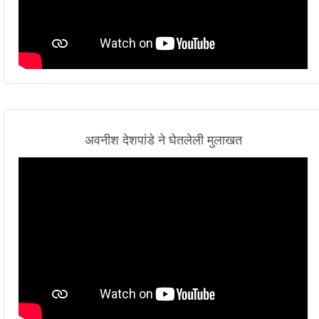
अवनीश देशपांडे ने घेतलेली मुलाखत