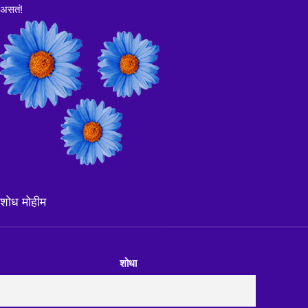
असतं!
शोध मोहीम
शोधा