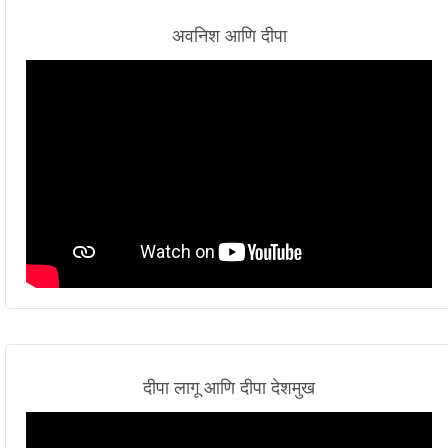
अवनिश आणि दीपा
दीपा लागू आणि दीपा देशमुख