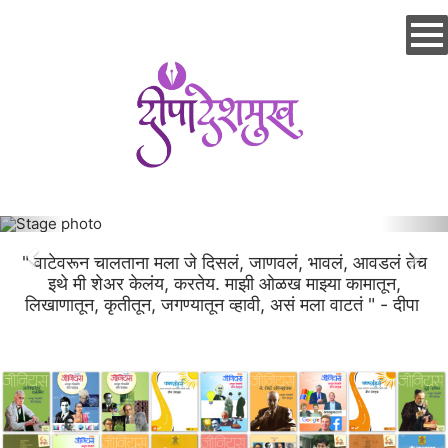
Skip
to
main
content
" वाटेवरून चालताना मला जे दिसलं, जाणवलं, भावलं, आवडलं तेच
इथे मी शेअर केलंय, करतेय. माझी ओळख माझ्या कामातून,
लिखाणातून, कृतीतून, जगण्यातून व्हावी, असं मला वाटतं " - दीपा