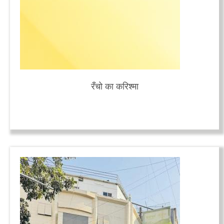
रँचो का करिश्मा