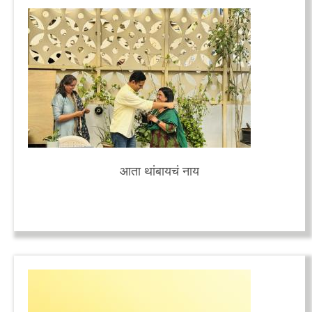
आता थांबायचं नाय