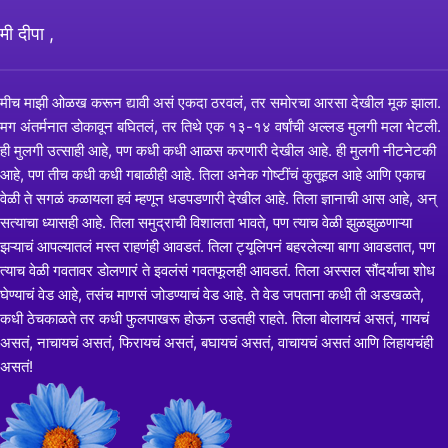
मी दीपा ,
मीच माझी ओळख करून द्यावी असं एकदा ठरवलं, तर समोरचा आरसा देखील मूक झाला.
मग अंतर्मनात डोकावून बघितलं, तर तिथे एक १३-१४ वर्षांची अल्लड मुलगी मला भेटली.
ही मुलगी उत्साही आहे, पण कधी कधी आळस करणारी देखील आहे. ही मुलगी नीटनेटकी
आहे, पण तीच कधी कधी गबाळीही आहे. तिला अनेक गोष्टींचं कुतूहल आहे आणि एकाच
वेळी ते सगळं कळायला हवं म्हणून धडपडणारी देखील आहे. तिला ज्ञानाची आस आहे, अन्
सत्याचा ध्यासही आहे. तिला समुद्राची विशालता भावते, पण त्याच वेळी झुळझुळणाऱ्या
झऱ्याचं आपल्यातलं मस्त राहणंही आवडतं. तिला ट्यूलिपनं बहरलेल्या बागा आवडतात, पण
त्याच वेळी गवतावर डोलणारं ते इवलंसं गवतफूलही आवडतं. तिला अस्सल सौंदर्याचा शोध
घेण्याचं वेड आहे, तसंच माणसं जोडण्याचं वेड आहे. ते वेड जपताना कधी ती अडखळते,
कधी ठेचकाळते तर कधी फुलपाखरू होऊन उडतही राहते. तिला बोलायचं असतं, गायचं
असतं, नाचायचं असतं, फिरायचं असतं, बघायचं असतं, वाचायचं असतं आणि लिहायचंही
असतं!