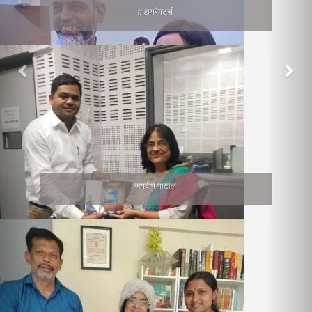
#डायरेक्टर्स
जयदीप पाटील