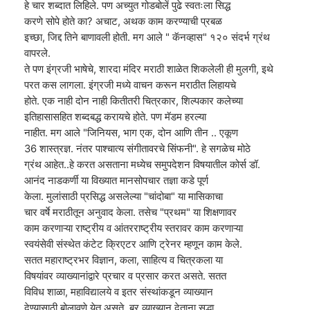
हे चार शब्दात लिहिले. पण अच्युत गोडबोलें पुढे स्वतःला सिद्ध
करणे सोपे होते का? अचाट, अथक काम करण्याची प्रबळ
इच्छा, जिद्द तिने बाणावली होती. मग आले " कॅनव्हास" १२० संदर्भ ग्रंथ
वापरले.
ते पण इंग्रजी भाषेचे, शारदा मंदिर मराठी शाळेत शिकलेली ही मुलगी, इथे
परत कस लागला. इंग्रजी मध्ये वाचन करून मराठीत लिहायचे
होते. एक नाही दोन नाही कितीतरी चित्रकार, शिल्पकार कलेच्या
इतिहासासहित शब्दबद्ध करायचे होते. पण मॅडम हरल्या
नाहीत. मग आले "जिनियस, भाग एक, दोन आणि तीन .. एकूण
36 शास्त्रज्ञ. नंतर पाश्चात्य संगीतावरचे सिंफनी". हे सगळेच मोठे
ग्रंथ आहेत..हे करत असताना मध्येच समुपदेशन विषयातील कोर्स डॉ.
आनंद नाडकर्णी या विख्यात मानसोपचार तज्ञा कडे पूर्ण
केला. मुलांसाठी प्रसिद्ध असलेल्या "चांदोबा" या मासिकाचा
चार वर्षे मराठीतून अनुवाद केला. तसेच "प्रथम" या शिक्षणावर
काम करणाऱ्या राष्ट्रीय व आंतरराष्ट्रीय स्तरावर काम करणाऱ्या
स्वयंसेवी संस्थेत कंटेट क्रिएटर आणि ट्रेनर म्हणून काम केले.
सतत महाराष्ट्रभर विज्ञान, कला, साहित्य व चित्रकला या
विषयांवर व्याख्यानांद्वारे प्रचार व प्रसार करत असते. सतत
विविध शाळा, महाविद्यालये व इतर संस्थांकडून व्याख्यान
देण्यासाठी बोलावणे येत असते. बर व्याख्यान देताना सुद्धा