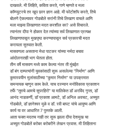
दाखवले. मी लिहिते, कविता करते, गाणे म्हणते व मला
कॉम्प्युटरचे तर खूप छान ज्ञान आहे. मी फोटोशॉप करते, तिचे
बोलणे ऐकल्यावर गोडबोले सरांनी तिचे लिखाण वाचले आणि
मला माझ्या लिखाणात मदत करशील का? असे विचारले.
त्यानंतर दीपा ने होकार देत त्यांच्या सर्व लिखाणात प्रत्यक्ष
लिखाणापासून मुखपृष्ठ करण्यापासून सर्व प्रकारची मदत
करायला सुरुवात केली.
मासवणला असताना मेधा पाटकर यांच्या नर्मदा बचाव
आंदोलनातही भाग घेतला होता.
तीन वर्षे मासवण मध्ये काम केल्या नंतर ती मुंबईत
डॉ बंग दाम्पत्यांनी युवकांसाठी सुरू असलेल्या "निर्माण" आणि
कुमारवयीन मुलांसाठीच्या "कुमार निर्माण" या उपक्रमात
समन्वयक म्हणुन काम केले. याच दरम्यान मनोविकास प्रकाशन
तर्फे "तुमचे आमचे सुपरहिरो" या मालिकेत डॉ अरविंद गुप्ता, डॉ
आनंद नाडकर्णी, डॉ प्रकाश आमटे, डॉ अनिल अवचट, अच्युत
गोडबोले, डॉ ज्ञानेश्वर मुळे व डॉ. रवी बापट यांचे आयुष्य आणि
कार्य या वर आधारित 7 पुस्तके आली.
आता फक्त मदतच नाही तर सुरू झाला दीपा देशमुख चा
अच्युत गोडबोलें बरोबर बरोबरीने लेखन प्रवास. मी लिहिताना