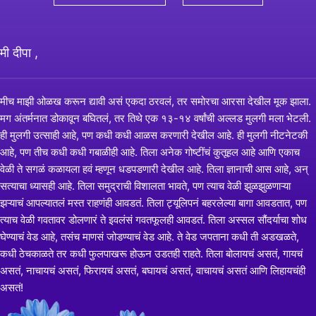
मी दीपा ,
मीच माझी ओळख करून द्यावी असं एकदा ठरवलं, तर समोरचा आरसा देखील मूक झाला.
मग अंतर्मनात डोकावून बघितलं, तर तिथे एक १३-१४ वर्षांची अल्लड मुलगी मला भेटली.
ही मुलगी उत्साही आहे, पण कधी कधी आळस करणारी देखील आहे. ही मुलगी नीटनेटकी
आहे, पण तीच कधी कधी गबाळीही आहे. तिला अनेक गोष्टींचं कुतूहल आहे आणि एकाच
वेळी ते सगळं कळायला हवं म्हणून धडपडणारी देखील आहे. तिला ज्ञानाची आस आहे, अन्
सत्याचा ध्यासही आहे. तिला समुद्राची विशालता भावते, पण त्याच वेळी झुळझुळणाऱ्या
झऱ्याचं आपल्यातलं मस्त राहणंही आवडतं. तिला ट्यूलिपनं बहरलेल्या बागा आवडतात, पण
त्याच वेळी गवतावर डोलणारं ते इवलंसं गवतफूलही आवडतं. तिला अस्सल सौंदर्याचा शोध
घेण्याचं वेड आहे, तसंच माणसं जोडण्याचं वेड आहे. ते वेड जपताना कधी ती अडखळते,
कधी ठेचकाळते तर कधी फुलपाखरू होऊन उडतही राहते. तिला बोलायचं असतं, गायचं
असतं, नाचायचं असतं, फिरायचं असतं, बघायचं असतं, वाचायचं असतं आणि लिहायचंही
असतं!