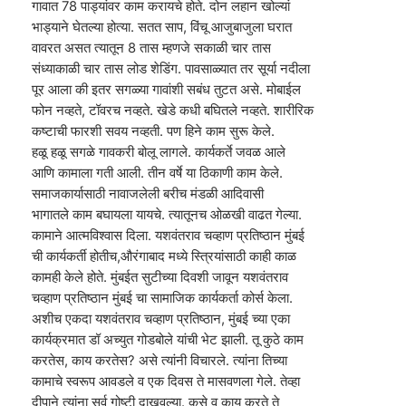
गावात 78 पाड्यांवर काम करायचे होते. दोन लहान खोल्यां
भाड्याने घेतल्या होत्या. सतत साप, विंचू आजुबाजुला घरात
वावरत असत त्यातून 8 तास म्हणजे सकाळी चार तास
संध्याकाळी चार तास लोड शेडिंग. पावसाळ्यात तर सूर्या नदीला
पूर आला की इतर सगळ्या गावांशी सबंध तुटत असे. मोबाईल
फोन नव्हते, टॉवरच नव्हते. खेडे कधी बघितले नव्हते. शारीरिक
कष्टाची फारशी सवय नव्हती. पण हिने काम सुरू केले.
हळू हळू सगळे गावकरी बोलू लागले. कार्यकर्ते जवळ आले
आणि कामाला गती आली. तीन वर्षे या ठिकाणी काम केले.
समाजकार्यासाठी नावाजलेली बरीच मंडळी आदिवासी
भागातले काम बघायला यायचे. त्यातूनच ओळखी वाढत गेल्या.
कामाने आत्मविश्वास दिला. यशवंतराव चव्हाण प्रतिष्ठान मुंबई
ची कार्यकर्ती होतीच,औरंगाबाद मध्ये स्त्रियांसाठी काही काळ
कामही केले होते. मुंबईत सुटीच्या दिवशी जावून यशवंतराव
चव्हाण प्रतिष्ठान मुंबई चा सामाजिक कार्यकर्ता कोर्स केला.
अशीच एकदा यशवंतराव चव्हाण प्रतिष्ठान, मुंबई च्या एका
कार्यक्रमात डॉ अच्युत गोडबोले यांची भेट झाली. तू कुठे काम
करतेस, काय करतेस? असे त्यांनी विचारले. त्यांना तिच्या
कामाचे स्वरूप आवडले व एक दिवस ते मासवणला गेले. तेव्हा
दीपाने त्यांना सर्व गोष्टी दाखवल्या. कसे व काय करते ते