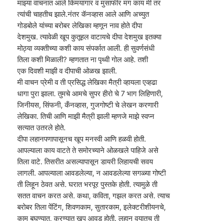
माझ्या वाचनात आले किमयागार व मुसाफीर मग काय मी तर
त्यांची चाहतीच झाले.नंतर कॅनव्हास आले आणि अच्युत
गोडबोले यांच्या बरोबर लेखिका म्हणून नाव होते दीपा
देशमुख. त्यावेळी खूप कुतूहल वाटायचे दीपा देशमुख इतक्या
मोठ्या व्यक्तीच्या कशी काय संपर्कात आली. ही सुवर्णसंधी
तिला कशी मिळाली? म्हणतात ना पृथ्वी गोल आहे. तशी
एक दिवशी माझी व दीपाची ओळख झाली.
मी वाचन प्रेमी व ती प्रसिद्ध लेखिका मैत्री व्हायला एव्हढा
धागा पुरा झाला. तुमचे आमचे सुपर हीरो चे 7 भाग लिहिणारी,
जिनीयस, सिंफनी, कँनव्हास, गुजगोष्टी चे लेखन करणारी
लेखिका. तिची आणि माझी मैत्री झाली म्हणजे माझे स्वप्न
सत्यात उतरले होते.
दीपा लहानपणापासूनच खूप मनस्वी आणि हळवी होती.
आपल्याला काय वाटते ते समोरच्याने ओळखले पाहिजे असे
तिला वाटे. तिसरीत असल्यापासून डायरी लिहायची सवय
लागली. आपल्याला आवडलेल्या, न आवडलेल्या सगळ्या गोष्टी
ती लिहून ठेवत असे. घरात भरपूर पुस्तके होती. त्यामुळे ती
सतत वाचन करत असे. कथा, कविता, गझल करत असे. त्याच
बरोबर तिला पेंटिंग, शिवणकाम, सुतारकाम, इलेक्टरीशीयनचे,
काम बघण्यात, करण्यात खूप आवड होती. लहान वयातच ती