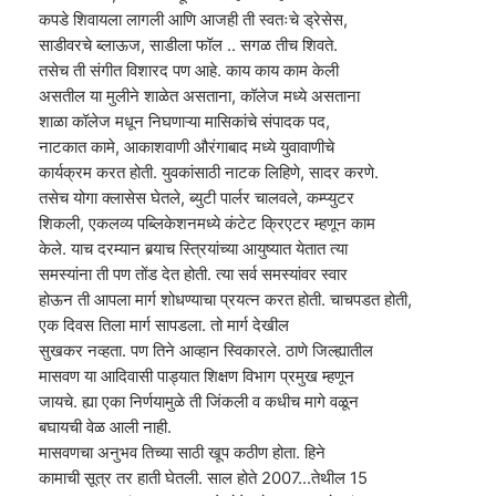
कपडे शिवायला लागली आणि आजही ती स्वतःचे ड्रेसेस,
साडीवरचे ब्लाऊज, साडीला फॉल .. सगळ तीच शिवते.
तसेच ती संगीत विशारद पण आहे. काय काय काम केली
असतील या मुलीने शाळेत असताना, कॉलेज मध्ये असताना
शाळा कॉलेज मधून निघणाऱ्या मासिकांचे संपादक पद,
नाटकात कामे, आकाशवाणी औरंगाबाद मध्ये युवावाणीचे
कार्यक्रम करत होती. युवकांसाठी नाटक लिहिणे, सादर करणे.
तसेच योगा क्लासेस घेतले, ब्युटी पार्लर चालवले, कम्प्युटर
शिकली, एकलव्य पब्लिकेशनमध्ये कंटेट क्रिएटर म्हणून काम
केले. याच दरम्यान बर्‍याच स्त्रियांच्या आयुष्यात येतात त्या
समस्यांना ती पण तोंड देत होती. त्या सर्व समस्यांवर स्वार
होऊन ती आपला मार्ग शोधण्याचा प्रयत्न करत होती. चाचपडत होती,
एक दिवस तिला मार्ग सापडला. तो मार्ग देखील
सुखकर नव्हता. पण तिने आव्हान स्विकारले. ठाणे जिल्ह्यातील
मासवण या आदिवासी पाड्यात शिक्षण विभाग प्रमुख म्हणून
जायचे. ह्या एका निर्णयामुळे ती जिंकली व कधीच मागे वळून
बघायची वेळ आली नाही.
मासवणचा अनुभव तिच्या साठी खूप कठीण होता. हिने
कामाची सूत्र तर हाती घेतली. साल होते 2007...तेथील 15