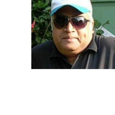
जोशी
-
पुस्तक
पेठ