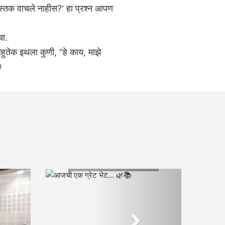
ुस्तक वाचले नाहीस?' हा प्रश्न आपण
चा.
हुतेक इथला कुणी, "हे काय, माझे

आजची एक ग्रेट भेट… 🌿📚
Next