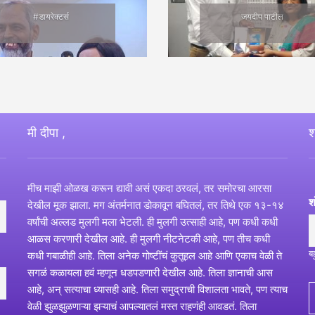
#डायरेक्टर्स
जयदीप पाटील
मी दीपा ,
श
मीच माझी ओळख करून द्यावी असं एकदा ठरवलं, तर समोरचा आरसा
श
देखील मूक झाला. मग अंतर्मनात डोकावून बघितलं, तर तिथे एक १३-१४
वर्षांची अल्लड मुलगी मला भेटली. ही मुलगी उत्साही आहे, पण कधी कधी
आळस करणारी देखील आहे. ही मुलगी नीटनेटकी आहे, पण तीच कधी
ब
कधी गबाळीही आहे. तिला अनेक गोष्टींचं कुतूहल आहे आणि एकाच वेळी ते
सगळं कळायला हवं म्हणून धडपडणारी देखील आहे. तिला ज्ञानाची आस
आहे, अन् सत्याचा ध्यासही आहे. तिला समुद्राची विशालता भावते, पण त्याच
वेळी झुळझुळणाऱ्या झऱ्याचं आपल्यातलं मस्त राहणंही आवडतं. तिला