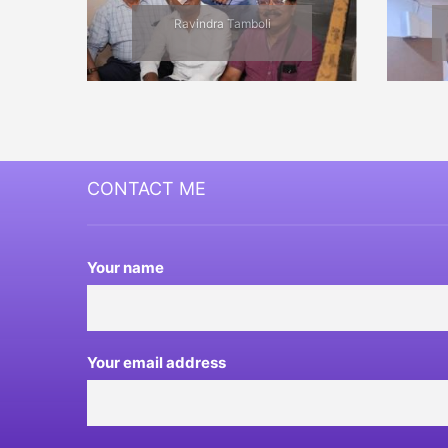
Ravindra Tamboli
CONTACT ME
Your name
Your email address