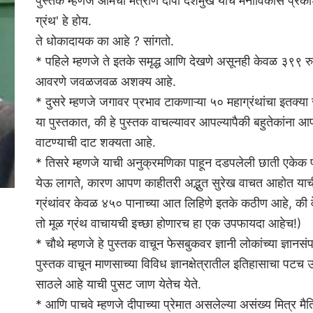
पुस्तक म्हणजे आमची मैत्रीण दीपा देशमुख यांचे मनोविकास प्रका
ग्रंथ' हे होय.
ते धोकादायक का आहे ? सांगतो.
* पहिले म्हणजे ते इतके समृद्ध आणि देखणे असूनही केवळ ३९९ रु
आवरणे जवळजवळ अशक्य आहे.
* दुसरे म्हणजे जगावर प्रभाव टाकणाऱ्या ५० महाग्रंथांचा इतक्य
या पुस्तकात, की हे पुस्तक वाचल्यावर आपल्यापैकी बहुतेकांना
वाटण्याची दाट शक्यता आहे.
* तिसरे म्हणजे याची अनुक्रमणिका पाहून दडपलेली छाती एकेक 
येऊ लागते, कारण आपण काहीतरी अद्भुत सुरेख वाचत आहोत याची
ग्रंथांवर केवळ ४५० पानाच्या आत लिहिणे इतके कठीण आहे, की व
तो मूळ ग्रंथ वाचायची इच्छा होणारच हा एक उपफायदा आहेच!)
* चौथे म्हणजे हे पुस्तक वाचून फेसबुकवर ज्ञानी लोकांच्या ज्ञानसं
पुस्तक वाचून माणसाच्या विविध ज्ञानक्षेत्रातील इतिहासाचा पट
साठले आहे याची पुसट जाण येतेच येते.
* आणि पाचवे म्हणजे दीपाच्या प्रेमात असलेल्या असंख्य मित्र मैत