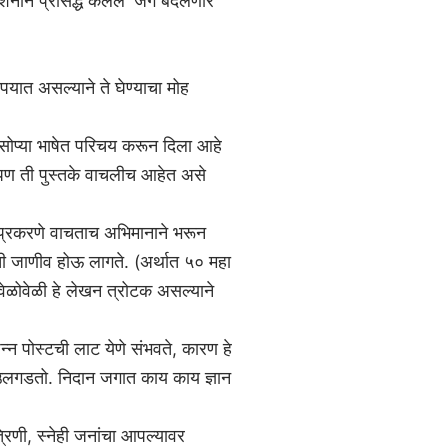
शनाने प्रसिद्ध केलेले 'जग बदलणारे
पयात असल्याने ते घेण्याचा मोह
ा सोप्या भाषेत परिचय करून दिला आहे
 आपण ती पुस्तके वाचलीच आहेत असे
प्रकरणे वाचताच अभिमानाने भरून
 जाणीव होऊ लागते. (अर्थात ५० महा
ेळोवेळी हे लेखन त्रोटक असल्याने
पन्न पोस्टची लाट येणे संभवते, कारण हे
च उलगडतो. निदान जगात काय काय ज्ञान
्रिणी, स्नेही जनांचा आपल्यावर