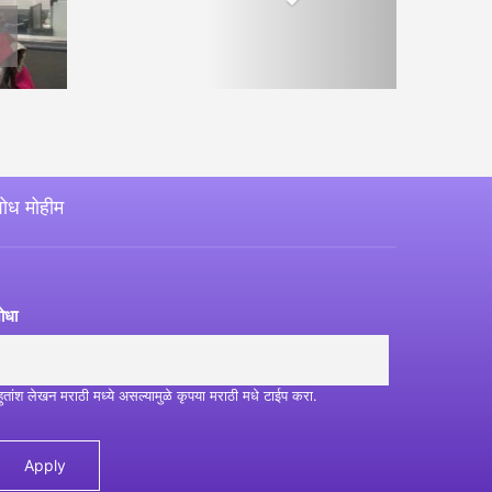
ोध मोहीम
ोधा
हुतांश लेखन मराठी मध्ये असल्यामुळे कृपया मराठी मधे टाईप करा.