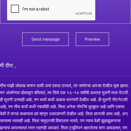
मी दीपा ,
मीच माझी ओळख करून द्यावी असं एकदा ठरवलं, तर समोरचा आरसा देखील मूक झाला.
मग अंतर्मनात डोकावून बघितलं, तर तिथे एक १३-१४ वर्षांची अल्लड मुलगी मला भेटली.
ही मुलगी उत्साही आहे, पण कधी कधी आळस करणारी देखील आहे. ही मुलगी नीटनेटकी
आहे, पण तीच कधी कधी गबाळीही आहे. तिला अनेक गोष्टींचं कुतूहल आहे आणि एकाच
वेळी ते सगळं कळायला हवं म्हणून धडपडणारी देखील आहे. तिला ज्ञानाची आस आहे, अन्
सत्याचा ध्यासही आहे. तिला समुद्राची विशालता भावते, पण त्याच वेळी झुळझुळणाऱ्या
झऱ्याचं आपल्यातलं मस्त राहणंही आवडतं. तिला ट्यूलिपनं बहरलेल्या बागा आवडतात, पण