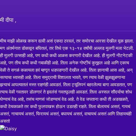
मी दीपा ,
मीच माझी ओळख करून द्यावी असं एकदा ठरवलं, तर समोरचा आरसा देखील मूक झाला.
मग अंतर्मनात डोकावून बघितलं, तर तिथे एक १३-१४ वर्षांची अल्लड मुलगी मला भेटली.
ही मुलगी उत्साही आहे, पण कधी कधी आळस करणारी देखील आहे. ही मुलगी नीटनेटकी
आहे, पण तीच कधी कधी गबाळीही आहे. तिला अनेक गोष्टींचं कुतूहल आहे आणि एकाच
वेळी ते सगळं कळायला हवं म्हणून धडपडणारी देखील आहे. तिला ज्ञानाची आस आहे, अन्
सत्याचा ध्यासही आहे. तिला समुद्राची विशालता भावते, पण त्याच वेळी झुळझुळणाऱ्या
झऱ्याचं आपल्यातलं मस्त राहणंही आवडतं. तिला ट्यूलिपनं बहरलेल्या बागा आवडतात, पण
त्याच वेळी गवतावर डोलणारं ते इवलंसं गवतफूलही आवडतं. तिला अस्सल सौंदर्याचा शोध
घेण्याचं वेड आहे, तसंच माणसं जोडण्याचं वेड आहे. ते वेड जपताना कधी ती अडखळते,
कधी ठेचकाळते तर कधी फुलपाखरू होऊन उडतही राहते. तिला बोलायचं असतं, गायचं
असतं, नाचायचं असतं, फिरायचं असतं, बघायचं असतं, वाचायचं असतं आणि लिहायचंही
असतं!