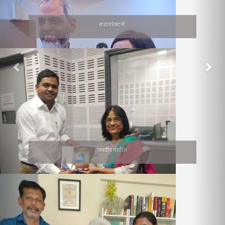
#डायरेक्टर्स
जयदीप पाटील