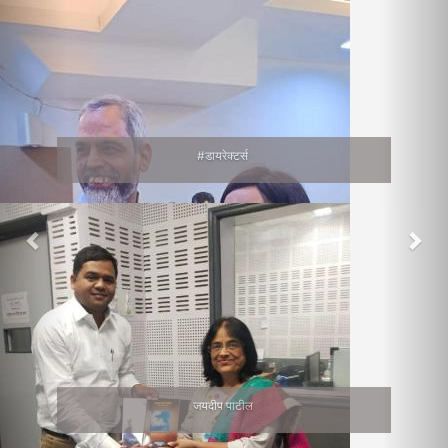
#डायरेक्टर्स
जयदीप पाटील