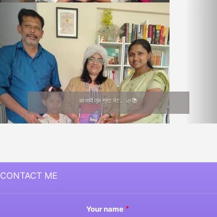
आजची एक ग्रेट भेट… 🌿📚
CONTACT ME
Your name