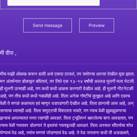
मी दीपा ,
मीच माझी ओळख करून द्यावी असं एकदा ठरवलं, तर समोरचा आरसा देखील मूक झाला.
मग अंतर्मनात डोकावून बघितलं, तर तिथे एक १३-१४ वर्षांची अल्लड मुलगी मला भेटली.
ही मुलगी उत्साही आहे, पण कधी कधी आळस करणारी देखील आहे. ही मुलगी नीटनेटकी
आहे, पण तीच कधी कधी गबाळीही आहे. तिला अनेक गोष्टींचं कुतूहल आहे आणि एकाच
वेळी ते सगळं कळायला हवं म्हणून धडपडणारी देखील आहे. तिला ज्ञानाची आस आहे, अन्
सत्याचा ध्यासही आहे. तिला समुद्राची विशालता भावते, पण त्याच वेळी झुळझुळणाऱ्या
झऱ्याचं आपल्यातलं मस्त राहणंही आवडतं. तिला ट्यूलिपनं बहरलेल्या बागा आवडतात, पण
त्याच वेळी गवतावर डोलणारं ते इवलंसं गवतफूलही आवडतं. तिला अस्सल सौंदर्याचा शोध
घेण्याचं वेड आहे, तसंच माणसं जोडण्याचं वेड आहे. ते वेड जपताना कधी ती अडखळते,