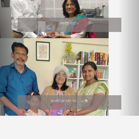
जयदीप पाटील
आजची एक ग्रेट भेट… 🌿📚