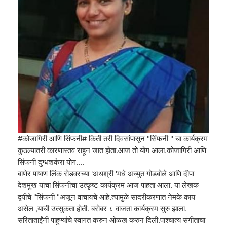
#कोजागिरी आणि सिंफनी# किती तरी दिवसांपासून "सिंफनी " चा कार्यक्रम
कुठल्यातरी कारणास्तव राहून जात होता.आज तो योग आला.कोजागिरी आणि
सिंफनी दुग्धशर्करा योग....
बाणेर पाषाण लिंक रोडवरच्या 'अथश्री 'मधे अच्युत गोडबोले आणि दीपा
देशमुख यांचा सिंफनीचा उत्कृष्ट कार्यक्रम आज पाहता आला. या लेखक
द्वयीचे "सिंफनी "अजून वाचायचे आहे.त्यामुळे सादरीकरणात नेमके काय
असेल ,याची उत्सुकता होती. बरोबर ८ वाजता कार्यक्रम सुरु झाला.
सरिताताईंनी पाहुण्यांचे स्वागत करुन ओळख करुन दिली.पाश्चात्य संगीताचा