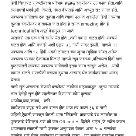
हिंदी चित्रपट स्रुष्टीवरचा परिणाम हळूहळू स्क्रीनवर उलगडत होता.आणि
त्यामागची पार्श्वभूमी ,किस्से, गंमत दीपाताई आणि अच्युत सर सांगत होते.
पाश्चात्य संगीताचा एक तुकडा आणि त्याचा प्रभाव असलेला हिंदी गाण्याचा
तुकडा स्क्रीनवर दाखवला जात होता.हे सगळं amazing होतं.हे
technical श्रेय अपूर्व देशमुख ला जाते.
जसजसे एक एक गाणे समोर येत होते ..तशी कमाल वाटत होती,आश्चर्य
वाटत होते. आणि मजाही.अशी एकूण ३६ गाणी सादर झाली. म्हणजे १८
पाश्चात्य आणि १८ हिंदी अगदी टायटन च्या जुन्या म्युझिक सोबत अनेक
पाश्चात्य प्रकार ऐकायला मिळाले.म्हणजे खूप जवळचं ,परिचयाचं हिंदी गाणं
कुठल्यातरी लांबच्या पाश्चात्य संगीताशी इतकं साम्य राखून असेल....याची
कमाल वाटते. मस्तपैकी मसाला दुधाचा आस्वाद घेत कार्यक्रमाचा आनंद
घेतला.
गाणी सुरु असताना शेजारी बसलेल्या लेकीला माझ्याकडून जुन्या गाण्यांचे
ज्ञान देणेही सुरु होते.स्क्रीनवर दिसणारा कोण कुणाचा
आजोबा,बाबा,काका,...वगैरे.....
कार्यक्रम संपूच नये असं वाटत होतं.आज तर फक्त ३६ चं गाणी
पाहिली,ऐकली,समजून घेतली.आता "सिंफनी" वाचण्याचे वेध लागलेत,या
पुस्तकाचे वैशिष्ट्य असे की यात QR codes दिलेले आहेत ,जे स्कँन करुन
आपल्याला त्यातली गाणी प्रत्यक्ष अनुभवता येतात. अशा १५० गाण्यांचा
समावेश आहे.शेवट सायोनारा या गाण्याने झाला... पण खरंतर गाण्यांचा मनात