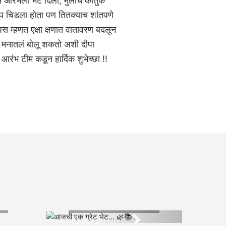
 आरंभला भेट दिली, मुलांचं कौतुक
ूप चिडला होता पण तितक्याच शांतपणे
 म्हणत एक्षा क्षणात वातावरण बदलून
दी मनातलं बोलू शकतो अशी दीपा
 आरंभ टीम कडून हार्दिक शुभेच्छा !!
आजची एक ग्रेट भेट… 🌿📚
Next