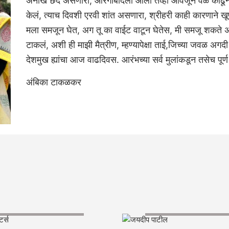
अनोखे छंद असणारी, औरंगाबादला आली तेंव्हा आवर्जून वेळ काढून
केलं, त्याच दिवशी एरवी शांत असणारा, श्रीहरी काही कारणाने ख
मला समजून घेत, अग तू का वाईट वाटून घेतेस, मी समजू शकते अस
टाकलं, अशी ही माझी मैत्रीण, म्हण्यापेक्षा ताई,जिच्या जवळ अग
देशमुख ह्यांचा आज वाढदिवस. आरंभच्या सर्व मुलांकडून तसेच पूर्ण
अंबिका टाकळकर
#डायरेक्टर्स
जयदीप पाटील