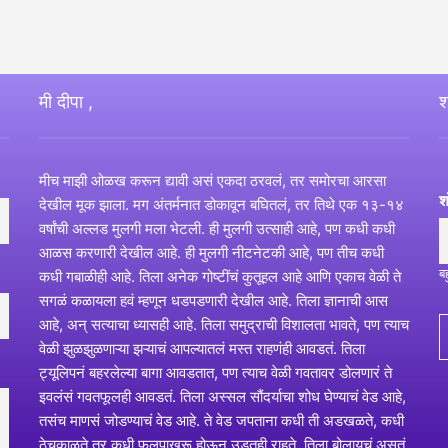
मी दीपा ,
श
मीच माझी ओळख करून द्यावी असं एकदा ठरवलं, तर समोरचा आरसा
श
देखील मूक झाला. मग अंतर्मनात डोकावून बघितलं, तर तिथे एक १३-१४
वर्षांची अल्लड मुलगी मला भेटली. ही मुलगी उत्साही आहे, पण कधी कधी
आळस करणारी देखील आहे. ही मुलगी नीटनेटकी आहे, पण तीच कधी
ब
कधी गबाळीही आहे. तिला अनेक गोष्टींचं कुतूहल आहे आणि एकाच वेळी ते
सगळं कळायला हवं म्हणून धडपडणारी देखील आहे. तिला ज्ञानाची आस
आहे, अन् सत्याचा ध्यासही आहे. तिला समुद्राची विशालता भावते, पण त्याच
वेळी झुळझुळणाऱ्या झऱ्याचं आपल्यातलं मस्त राहणंही आवडतं. तिला
ट्यूलिपनं बहरलेल्या बागा आवडतात, पण त्याच वेळी गवतावर डोलणारं ते
इवलंसं गवतफूलही आवडतं. तिला अस्सल सौंदर्याचा शोध घेण्याचं वेड आहे,
तसंच माणसं जोडण्याचं वेड आहे. ते वेड जपताना कधी ती अडखळते, कधी
ठेचकाळते तर कधी फुलपाखरू होऊन उडतही राहते. तिला बोलायचं असतं,