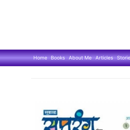
Skip
to
main
content
Home
Books
About Me
Articles
Stori
मिलिंद
फडके