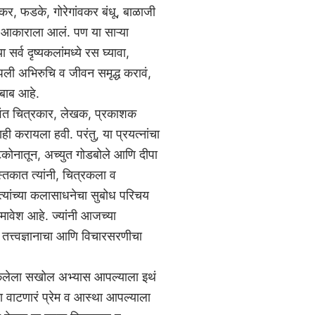
रकर, फडके, गोरेगांवकर बंधू, बाळाजी
ीत आकाराला आलं. पण या साऱ्या
र्व दृष्यकलांमध्ये रस घ्यावा,
आपली अभिरुचि व जीवन समृद्ध करावं,
 बाब आहे.
नामवंत चित्रकार, लेखक, प्रकाशक
ाही करायला हवी. परंतु, या प्रयत्नांचा
िकोनातून, अच्युत गोडबोले आणि दीपा
ुस्तकात त्यांनी, चित्रकला व
्यांच्या कलासाधनेचा सुबोध परिचय
मावेश आहे. ज्यांनी आजच्या
 तत्त्वज्ञानाचा आणि विचारसरणीचा
 केलेला सखोल अभ्यास आपल्याला इथं
ा वाटणारं प्रेम व आस्था आपल्याला