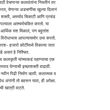
ाठी वेचणाऱ्या कलावंतांना नियतीनं तर
, येणाऱ्या अडचणींचा खुल्या दिलानं
ी शक्ती, अमर्याद चिकाटी आणि प्रचंड
स आपल्याला आश्‍चर्यचकित करतो. या
आर्थिक यश मिळालं, पण बहुतांश
ीन विरोधाभास आपल्यासमोर उभा करतो.
षरश- हजारो कोटींमध्ये विकल्या जात
े असतं हे निश्‍चित.
 व कलाकृती यांच्याकडं पहाण्याचा एक
ास्वाद घेण्याची इच्छाशक्ती वाढावी.
ी नवीन पिढी निर्माण व्हावी. कलात्मक व
िध अंगांनी तो बहरून यावा, ही अपेक्षा.
ची खात्री वाटते.