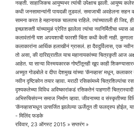
नव्हती. साहाजिकच आयुष्यभर त्यांची उपेक्षाच झाली. आयुष्य कलेस
कधी जनसामान्यांनी पायदळी तुडवलं. समाजाची अवहेलना सहन करत
सामना करत हे महानायक चालतच राहिले. त्यांच्यातली ही जिद्द, ह
इच्छाशक्ती यांच्यामुळं प्रेरित झालेला त्यांचा नवनिर्मितीचा ध्या
कलावंतांनी यश अपयशाची फारशी चिंता कधी केली नाही. कुणाला 
कलाकारांना आर्थिक हलाखीनं ग्रासलं. हा दैवदुर्विलास, एक नव
तो असा, की दारिद्य्रातील याच महानायकांच्या चित्रकृती आज अक्
आहेत. या साऱ्या विस्मयकारक गोष्टींतूनही खूप काही शिकण्यासारख
अच्युत गोडबोले व दीपा देशमुख यांच्या ‘कॅनव्हास’ मधून, कलाकार
नवीन दृष्टिकोन तयार व्हावा. मराठी रसिकांमध्ये चित्रशिल्पांचा रस
दृश्‍यकलेच्या विविध अविष्कारांकडं रसिकतेनं पाहणारी चित्रास्वाद
अभिरुचिसंपन्न समाज निर्माण व्हावा. जीवनाच्या व संस्कृतीच्या विव
‘कॅनव्हास’मधून उत्सर्जित झालेल्या ऊर्जेतून ती फलद्रुप होईल, या
- मिलिंद फडके
रविवार, 23 ऑगस्ट 2015 » सप्तरंग »