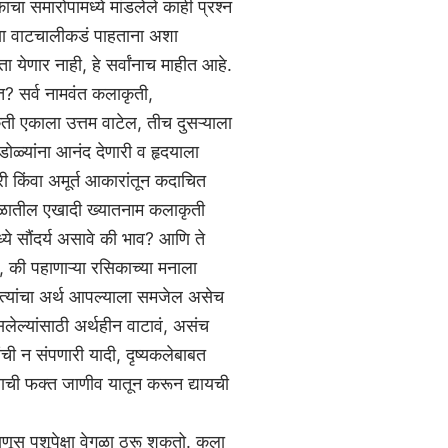
 समारोपामध्ये मांडलेले काही प्रश्‍न
च्या वाटचालीकडं पाहताना अशा
ता येणार नाही, हे सर्वांनाच माहीत आहे.
त? सर्व नामवंत कलाकृती,
ती एकाला उत्तम वाटेल, तीच दुसऱ्याला
ोळ्यांना आनंद देणारी व हृदयाला
ी किंवा अमूर्त आकारांतून कदाचित
ातील एखादी ख्यातनाम कलाकृती
े सौंदर्य असावे की भाव? आणि ते
े, की पहाणाऱ्या रसिकाच्या मनाला
त्यांचा अर्थ आपल्याला समजेल असेच
सलेल्यांसाठी अर्थहीन वाटावं, असंच
ंची न संपणारी यादी, दृष्यकलेबाबत
याची फक्त जाणीव यातून करून द्यायची
णूस पशूपेक्षा वेगळा ठरू शकतो. कला