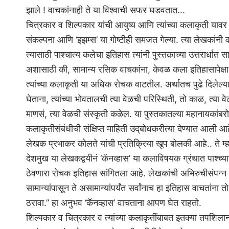
झाले ! वाचकांनाही ते या विश्‍वाची सफर घडवतात...
चित्रकार व शिल्पकार यांची आयुष्य आणि त्यांच्या कलाकृती याव
संकल्पना आणि ‘इझम्स’ या गोष्टीही समजत गेल्या. त्या लेखकांनी
त्यासाठी पाश्‍चात्य कलेचा इतिहास त्यांनी पुस्तकाच्या उत्तरार्धात
अशासाठी की, सामान्य रसिक वाचकांना, केवळ कला इतिहासापेक्षा, क
त्यांच्या कलाकृती या अधिक रोचक वाटतील. अर्थातच पुढे दिलेल्
घेताना, त्यांच्या भोवतालची त्या वेळची परिस्थिती, तो काळ, त्या वेळची 
माणसं, त्या वेळची संस्कृती कळेल. या पुस्तकातल्या महानायकांबर
कलाकृतीसंबंधीची संक्षिप्त माहिती उद्‌बोधकरीत्या देण्यात आली आ
लेखक प्रभाकर कोलते यांची प्रतिक्रिया खूप बोलकी आहे.. ते म्
देशमुख या लेखकद्वयीनं ‘कॅनव्हास’ या कलाविषयक ग्रंथात पाश्‍च्या
ठेवणारा रोचक इतिहास सांगितला आहे. लेखकांची अभिरुचीसंपन्न 
सामान्यांपासून ते असामान्यांपर्यंत सर्वांनाच हा इतिहास वाचतांना 
ठरावा.’’ हा अनुभव ‘कॅनव्हास’ वाचताना आपण घेत राहतो.
शिल्पकार व चित्रकार व त्यांच्या कलाकृतींबाबत इतक्‍या तपशिलान