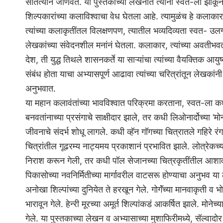
सातत्यानं जाणवते. या पुस्तकाच्या लेखनात त्यांनी स्वत-ला झोक
शिल्पकारांच्या कलाविश्‍वाचा वेध घेतला आहे. त्यामुळंच हे कलाका
त्यांच्या कलाकृतींतल विलक्षणपण, त्यातील भव्यदिव्यता स्वत-
लेखकांच्या संवेदनशील मनांनं घेतला. कलाकार, त्यांच्या अवतीभव
देश, ती युद्ध तिथले शासनकर्ते या साऱ्यांचा त्यांच्या वैयक्तिक 
संबंध होता याचा अभ्यासपूर्ण आढावा त्यांच्या चरित्रांतून लेखकांनी
अनुभवात.
या महान कलावंतांच्या भावविश्‍वात परिक्रमा करताना, स्वत-ला कधी
बनवतांनाच्या प्रसंगाचे साक्षीदार झाले, तर कधी लिओनार्दोच्या ‘मो
जीवनाचे संदर्भ शोधू लागले. कधी व्हॅन गॉगच्या चित्रातले गहिरे रंग
चित्रांतील गूढरम्य नाट्यमय प्रकाशानं प्रभावित झाले. लोत्रेकच्या
निराश करून गेली, तर कधी पॉल सेजानच्या चित्रकृतींतील आशाव
पिकासोच्या नवनिर्मितीच्या मार्गावरील वाटसरू होण्याचा अनुभव या ले
अनोखा शिल्पांच्या दुनियेत ते हरखून गेले. गोगॅंच्या मानवाकृती व भ
भारावून गेले. हेन्‍री मूरच्या अमूर्त शिल्पांकडं आकर्षित झाले. मोने
गेले. या पुस्तकाच्या लेखन व अभ्यासाच्या मुशाफिरीमध्ये, सॅल्वादोर 