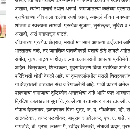
संस्कृतीची जडणघडण करण्यामध्ये या साऱ्या कलांचं योगदान असा
असावा, त्यांना मानाचं स्थान असावं. समाजातल्या कलेच्या प्रसारा
प्रत्येकाच्या जीवनाला कलेचा स्पर्श व्हावा, ज्यामुळं जीवन जगण्
शांतता व स्वस्थता लाभावी. प्रत्येक सुजाण, सुसंस्कृत, सुविद्य 
असावी, असं मनापासून वाटतं.
जीवनाच्या प्रत्येक क्षेत्रात, मराठी माणसानं आपल्या कर्तृत्वानं आ
भारतातच नव्हे, तर जागतिक पातळीवरही यशाचे झेंडे लावले आहेत,
संगीत, नृत्य, नाट्य या क्षेत्रातल्या कलाकारांनी आपल्या प्रतिभे
आहेत. चित्रकला, शिल्पकला, मुद्राचित्रण किंवा ग्राफिक आर्ट या
परिस्थिती थोडी वेगळी आहे. या दृष्यकलांमधील मराठी चित्रकारांच
या क्षेत्रातली वाटचाल संथ व रेंगाळलेली आहे. याची कारणं अने
पहाण्याचा समाजाचा दृष्टिकोन अनास्थेचा आहे आणि फार आश्‍वास
ब्रिटिश कालखंडापासून चित्रकलेच्या प्रवासावर नजर टाकली, त
गोपाळ देऊसकर, हळदणकर पिता-पुत्र, ज. द. गोंधळेकर, व्ही. स
सातवळेकर, शंकर पळशीकर, बाबूराव सडवेलकर, एच. ए. गाडे, सदा
गायतोंडे, बी. प्रभा, लक्ष्मण पै, रवींद्र मिस्त्री, संभाजी कदम, प्