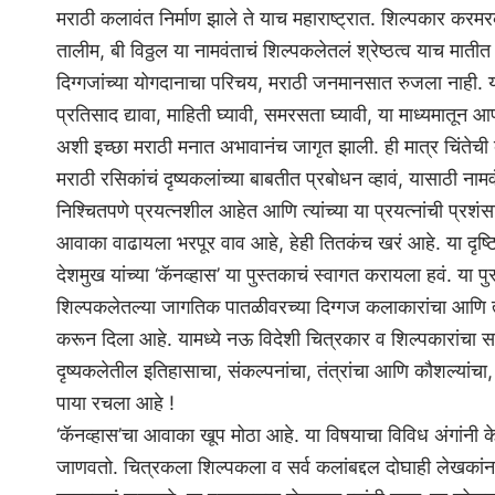
मराठी कलावंत निर्माण झाले ते याच महाराष्ट्रात. शिल्पकार करम
तालीम, बी विठ्ठल या नामवंताचं शिल्पकलेतलं श्रेष्ठत्व याच मात
दिग्गजांच्या योगदानाचा परिचय, मराठी जनमानसात रुजला नाही. या स
प्रतिसाद द्यावा, माहिती घ्यावी, समरसता घ्यावी, या माध्यमातून 
अशी इच्छा मराठी मनात अभावानंच जागृत झाली. ही मात्र चिंतेची
मराठी रसिकांचं दृष्यकलांच्या बाबतीत प्रबोधन व्हावं, यासाठी 
निश्‍चितपणे प्रयत्नशील आहेत आणि त्यांच्या या प्रयत्नांची प्रशंस
आवाका वाढायला भरपूर वाव आहे, हेही तितकंच खरं आहे. या दृष्ट
देशमुख यांच्या ‘कॅनव्हास’ या पुस्तकाचं स्वागत करायला हवं. या प
शिल्पकलेतल्या जागतिक पातळीवरच्या दिग्गज कलाकारांचा आणि त
करून दिला आहे. यामध्ये नऊ विदेशी चित्रकार व शिल्पकारांचा स
दृष्यकलेतील इतिहासाचा, संकल्पनांचा, तंत्रांचा आणि कौशल्यांचा,
पाया रचला आहे !
‘कॅनव्हास’चा आवाका खूप मोठा आहे. या विषयाचा विविध अंगांनी
जाणवतो. चित्रकला शिल्पकला व सर्व कलांबद्दल दोघाही लेखकांन