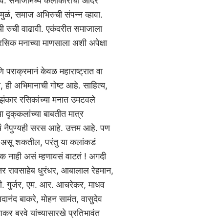
वं. समाजामध्ये कलाकारांचा आदर
मुळं, समाज अभिरुची संपन्न व्हावा.
याची रुची वाढावी. एकंदरीत समाजाला
व रसिक मनाच्या माणसाला अशी अपेक्षा
णि पराक्रमानं केवळ महाराष्ट्रात वा
 ही अभिमानाची गोष्ट आहे. साहित्य,
चे झंकार रसिकांच्या मनात उमटवले
 दृक्‌कलांच्या बाबतीत मात्र
ं नैपुण्यही सरस आहे. उत्तम आहे. पण
क असू शकतील, परंतु या कलांकडं
क नाही असं म्हणावसं वाटतं ! अगदी
र रावसाहेब धुरंधर, आबालाल रेहमान,
ी. गुर्जर, एम. आर. आचरेकर, माधव
नंद बाकरे, मोहन सामंत, वासुदेव
रभाकर बरवे यांच्यासारखे प्रतिभावंत