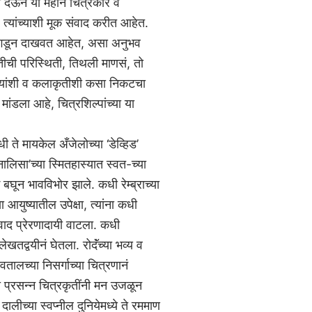
ून देऊन या महान चित्रकार व
र त्यांच्याशी मूक संवाद करीत आहेत.
 उलगडून दाखवत आहेत, असा अनुभव
तीची परिस्थिती, तिथली माणसं, तो
आयुष्यांशी व कलाकृतीशी कसा निकटचा
 मांडला आहे, चित्रशिल्पांच्या या
 ते मायकेल अँजेलोच्या ‘डेव्हिड’
नालिसा’च्या स्मितहास्यात स्वत-च्या
 बघून भावविभोर झाले. कधी रेम्ब्राच्या
 आयुष्यातील उपेक्षा, त्यांना कधी
ाद प्रेरणादायी वाटला. कधी
खतद्वयीनं घेतला. रोदॅंच्या भव्य व
ोवतालच्या निसर्गाच्या चित्रणानं
च्या प्रसन्न चित्रकृतींनी मन उजळून
दालीच्या स्वप्नील दुनियेमध्ये ते रममाण