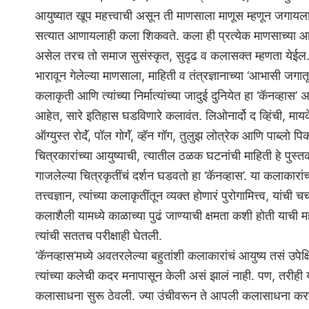
आयुष्यात खूप महत्त्वाची असून ती माणसाला माणूस म्हणून जगाय
सत्यात आणायलाही कला शिकवते. कला ही प्रत्येक माणसाच्या आ
असेल तरच तो समाज सुसंस्कृत, सुदृढ व कलासक्त म्हणता येईल. विज्
भारावून गेलेल्या माणसाला, माहिती व तंत्रज्ञानाच्या ‘आभासी जगात
कलाकृती आणि त्यांच्या निर्मात्यांच्या जादुई दुनियेत हा ‘कॅनव्हास’ 
आहेत, सारे इतिहास घडविणारे कलावंत. लिओनार्दो द व्हिंची, मायकेल
ऑग्युस्त रोदॅं, पॉल गोगॅं, व्हॅन गॉग, तुलुझ लोत्रेक आणि पाब्लो प
चित्रकारांच्या आयुष्याची, त्यातील ठळक घटनांची माहिती हे पुस्तक द
गाजलेल्या चित्रकृतींचं दर्शन घडवतो हा ‘कॅनव्हास’. या कलाकारा
तत्त्वज्ञान, त्यांच्या कलाकृतींतून व्यक्त होणारं पुरोगामित्त्व, यांची चर्
कलाशैली यामध्ये काळाच्या पुढं जाण्याची क्षमता कशी होती याच
त्यांची सततच परीक्षाही घेतली.
‘कॅनव्हास’मध्ये अवतरलेल्या बहुतांशी कलाकारांचं आयुष्य तसं उपेक्
त्यांच्या कलेची कदर मनापासून केली असं झालं नाही. पण, तरीही 
कलासाधना सुरू ठेवली. ज्या उंचीवरून ते आपली कलासाधना करत 