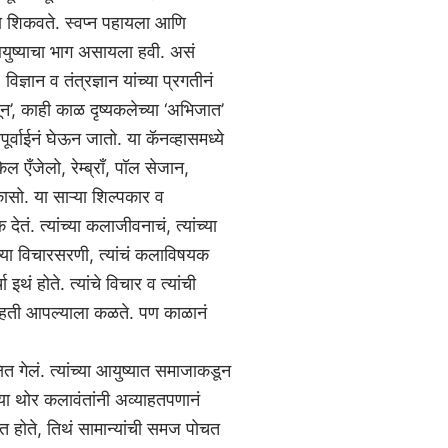
ला शिकवते. स्वप्न पहायला आणि
युष्याचा भाग असायला हवी. असं
ञान व तंत्रज्ञान यांच्या प्रगतीनं
ून’, काही काळ दृष्यकलेच्या ‘अभिजात’
अपूर्वाईनं घेऊन जातो. या कॅनव्हासमध्ये
 एँजेलो, रेम्ब्राँ, पॉल सेजान,
िकासो. या साऱ्या शिल्पकार व
ेतं. त्यांच्या कलाजीवनाचं, त्यांच्या
ंच्या विचारसरणी, त्यांचं कलाविषयक
चा इथं होते. त्यांचे विचार व त्यांची
ी महती आपल्याला कळते. पण काळानं
षित गेलं. त्यांच्या आयुष्यात समाजाकडून
या थोर कलावंतांनी अव्याहतपणानं
होते, तिथं सामान्यांची समज पोचत