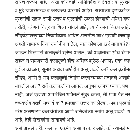
सारंच कळलं आहे..’ असा कोणताही अभिनिवेश न ठेवता; या पुस्तकाचा
व मुद्दे विचारमूलक व अस्वस्थ करणारे आहेत. सध्याच्या दृष्यकले
प्रश्‍नांची सहज सोपी उत्तरं व प्रश्‍नांची उकल होण्याची अपेक्षा कर
तरीही, कोणतं चित्र वा शिल्प चांगलं आहे, त्याचे काय निकष आहे
सौंदर्यशास्त्राच्या नियमांच्याच अधिन असतील का? एखादी कलाकृ
अगदी सामान्य किंवा दर्जाहीन वाटेल, यात कोणाला खरं मानायचं? ड
जाऊन भिडणारी कलाकृती श्रेष्ठ असेल, की अज्ञाताचा शोध घेणार
सहज न समजणारी कलाकृती हीच अधिक श्रेष्ठ असेल? एका काळ
पुढील काळात, सुमार अथवा अर्थहीन असू शकते का? कलाकृतीमध्य
सौंदर्य, आणि ते भाव कलाकृती निर्माण करणाऱ्याच्या मनातले असाव
भावतील असे? सर्व कलाकृतींचा आनंद, अनुभव आपण घ्यावा, पण 
नाही. जसं एखाद्या अपरिचित भाषेतलं सुंदर काव्य, ती भाषा येत न
दृष्यकलेबाबतही म्हणावं का? हमखास उत्तर नसलेल्या, अशा प्रश्‍ना
प्रेम असणाऱ्या कलावंतांच्या आणि रसिकांच्या मनांत असू शकते, 
आहे, हेही लेखकांना सांगायचं आहे.
असं असलं तरी, कला हा एकमेव असा प्रकार आहे, की ज्यामुळं मा