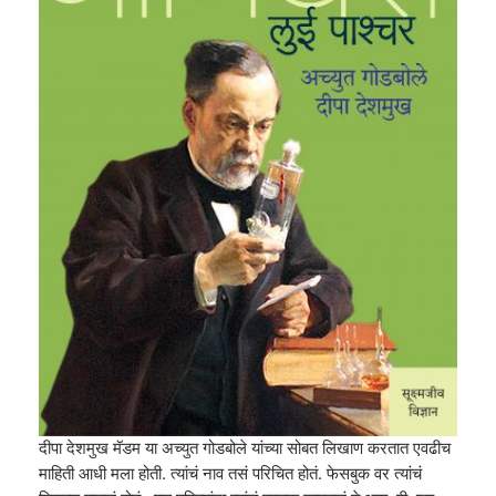
दीपा देशमुख मॅडम या अच्युत गोडबोले यांच्या सोबत लिखाण करतात एवढीच
माहिती आधी मला होती. त्यांचं नाव तसं परिचित होतं. फेसबुक वर त्यांचं