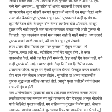
लिखाण वाचलं होतं . पण पहिल्यांदा त्यांचं पुस्तक सापडलं ते आय. पी. एच.
मध्ये गेलो असताना... सुपरहिरो डॉ आनंद नाडकर्णी हे त्यांचं खरंच
नावाप्रमाणेच सुपर मांडणी करणारं पुस्तक मी आय पी एच मधून घेतलं आणि
फक्त दोन बैठकीत पूर्ण पुस्तक वाचून झालं. पुस्तकातले काही प्रसंग मला
खूप रिलेटेबल होते. ते वाचून दोन तीनदा हलकेच डोळे ओलावले. मी खूप
हुशार वगैरे नाही त्यामुळे एका साध्या वाचकाला वाचता यावी अशी पुस्तकं मी
निवडतो . खूप जडबंबाळ वाचणं मला जमत नाही हि माझी मर्यादा.. पण एखादं
पुस्तक वाचलं आणि आवडलं, की मग ते वाचून पूर्ण संपवतो.
काल असंच दीपा मॅडमचं एक मस्त पुस्तक मी ऐकून संपवलं . हो
ऐकूनच..गम्मत आहे ना.. स्टोरीटेल ऍपची ऍड पाहून होतो . ते काल
डाउनलोड केलं. यांची ऍड येत होती मध्यंतरी, तेव्हा काही ऍप घेतलं नाही. पर्वा
काही पुस्तकं ऑनलाईन चाळत होतो. तेव्हा जिनियस हि सिरीज त्यावर
असल्याचं पाहिलं. म्हणून मग ऍपची ट्रायल घेतली. फेसबुक वरून वाचलेलं
दीपा मॅडम यांचं लेखन आवडत होतंच . सुपरहिरो डॉ आनंद नाडकर्णी हे
पुस्तक सुद्धा मला सॉलिड आवडलं होतं. त्यामुळे पुन्हा काहीतरी त्यांचं लेखन
वाचायची ईच्छा होती.
मला आरोग्यविज्ञान प्रकारची आवड आहे.त्यात लशींवरचा जनक ज्याला
लसविज्ञानाचा बाबा म्हणतात त्या लुई पाश्चरवर दीपा देशमुख अच्युत गोडबोले
यांनी लिहिलेलं पुस्तक पाहिलं. मग साहिजकच कुतूहल निर्माण झालं. लेखक
आपल्याला आधीच आवडलेले. पुस्तकाचा विषय पण आवडीचा. मग घेतलं लुई