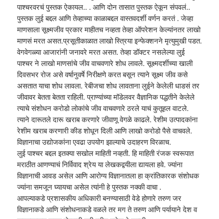
पाश्चरवरचं पुस्तक ऐकायल.. . आणि दोन तासात पुस्तक ऐकून संपवलं..
पुस्तक लुई बद्दल आणि तेव्हाच्या काळाबद्दल वास्तवदर्शी वर्णन करतं . जेव्हा
माणसाला सूक्ष्मजीव प्रकार माहीतच नव्हता तेव्हा ऑपरेशन केल्यांनतर लाखो
माणसं मरत असत.प्रसूतीकाळात लाखो स्त्रिया इन्फेक्शनने मृत्युमुखी पडत.
वेगवेगळ्या आजारांनी जनावरे मरत असत. तेव्हा डॉक्टर नसलेल्या लुई
पाश्चर ने लाखो माणसांचे जीव वाचवणारे शोध लावले. सूक्ष्मदर्शीच्या खाली
दिवसभर रोज असे वर्षानुवर्षे निरीक्षणे करत बसून त्याने सूक्ष्म जीव कसे
असतात याचा शोध लावला. रेबीजचा शोध लावताना लुईने केलेली धाडसं तर
जीवावर बेतता बेतता राहिली. प्राण्यांच्या मॉडेलवर वैज्ञानिक पद्धतीने केलेले
त्याचे संशोधन करोडो लोकांचे जीव वाचवणारे ठरले याचं कुतूहल वाटले.
त्याने दारूतले दारू खराब करणारे जीवाणू वेगळे काढले. रेशीम उत्पादकांना
रेशीम खराब करणारी कीड शोधून दिली आणि लाखो करोडो पैसे वाचवले.
विज्ञानाचा उद्योजकांना एवढा उपयोग झाल्याचे उदाहरण विरळाच.
लुई पाश्चर बद्दल इतक्या सखोल माहिती नव्हती. हि माहिती रंजक स्वरूपात
मराठीत आणण्याचं निर्विवाद श्रेय या लेखकद्वयीला द्यायला हवे. ज्यांना
विज्ञानाची आवड असेल आणि आरोग्य विज्ञानातला हा क्रांतिकारक संशोधक
ज्यांना समजून घ्यायचा असेल त्यांनी हे पुस्तक नक्की वाचा .
आपल्याकडे प्रशासकीय अधिकारी बनण्यासाठी वेडे होणारे तरुण जर
विज्ञानाकडे आणि संशोधनाकडे वळले तर मग ते तरुण आणि पर्यायाने देश व