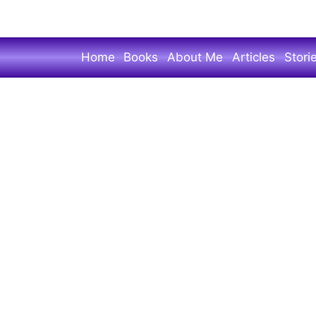
Skip
to
main
Home
Books
About Me
Articles
Stori
content
योगेश
फडतरे