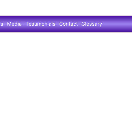
gs
Media
Testimonials
Contact
Glossary
्रिय व प्रसिद्ध लेखिका दीपा देशमुख
ग माझ्या नशिबी आला. दीपाताईं सोबत
ित नसलेल्या अनेक भारी गोष्टी
वरत असणाऱ्या आणि सुंदर काम करत
द नाडकर्णी, मुक्तांगणचे बाबा अनिल
क्टर रवी बापट, प्रकाश आमटे यांचा