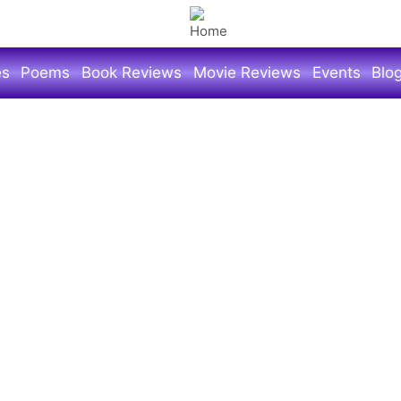
es
Poems
Book Reviews
Movie Reviews
Events
Blo
योगेश फडतरे
आज महाराष्ट्र दिनानिमित्त चांगुलपणाची चळवळ यांच्याकडून लोकप
यांची मुलाखत घेतली होती. या मुलाखतीला उपस्थित राहण्याचा यो
एक तास छान गप्पांचा कार्यक्रम झाला. त्यामध्ये त्यांच्याबद्दल माह
समजल्या.
तुमचे आमचे सुपरहिरो या सिरीज मध्ये त्यांनी आता समाजात वा
असणाऱ्या लोकांबद्दल रंजक पद्धतीने लिहिलंय. यामध्ये डॉक्टर आनं
अवचट,वैज्ञानिक खेळणीकार जिनियस अरविंद गुप्ता, नामांकित डॉ