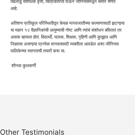
खिलाडू संशोधक वृत्ती
,
चित्रकारिता घेऊन जीनियसमधून समोर येणार
आहे.
अतिशय प्रतिकूल परिस्थितीतून केवळ मानवजातीच्या कल्याणासाठी झटणार्‍या
या महान १२ वैज्ञानिकांची आ
यु
ष्याची गोष्ट आणि त्यांचं संशोधन बघितलं तर
अवाक व्हायला होतं.
विद्यार्थी
,
पालक
,
शिक्षक
,
गृहिणी आणि कुतूहल आणि
जिज्ञासा असणार्‍या प्रत्येक मानवतावादी व्यक्तीला आवडेल अ
शा
जीनि
यस
मालिके
च्या स्वागताची तयारी करू या.
शौनक कुलकर्णी
Other Testimonials