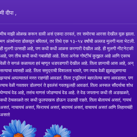
मी दीपा ,
मीच माझी ओळख करून द्यावी असं एकदा ठरवलं, तर समोरचा आरसा देखील मूक झाला.
मग अंतर्मनात डोकावून बघितलं, तर तिथे एक १३-१४ वर्षांची अल्लड मुलगी मला भेटली.
ही मुलगी उत्साही आहे, पण कधी कधी आळस करणारी देखील आहे. ही मुलगी नीटनेटकी
आहे, पण तीच कधी कधी गबाळीही आहे. तिला अनेक गोष्टींचं कुतूहल आहे आणि एकाच
वेळी ते सगळं कळायला हवं म्हणून धडपडणारी देखील आहे. तिला ज्ञानाची आस आहे, अन्
सत्याचा ध्यासही आहे. तिला समुद्राची विशालता भावते, पण त्याच वेळी झुळझुळणाऱ्या
झऱ्याचं आपल्यातलं मस्त राहणंही आवडतं. तिला ट्यूलिपनं बहरलेल्या बागा आवडतात, पण
त्याच वेळी गवतावर डोलणारं ते इवलंसं गवतफूलही आवडतं. तिला अस्सल सौंदर्याचा शोध
घेण्याचं वेड आहे, तसंच माणसं जोडण्याचं वेड आहे. ते वेड जपताना कधी ती अडखळते,
कधी ठेचकाळते तर कधी फुलपाखरू होऊन उडतही राहते. तिला बोलायचं असतं, गायचं
असतं, नाचायचं असतं, फिरायचं असतं, बघायचं असतं, वाचायचं असतं आणि लिहायचंही
असतं!