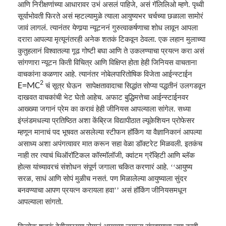
आणि निरीक्षणांच्या आधारावर उभं असलं पाहिजे
,
असं गॅलिलिओ म्हणे. पृथ्वी
सूर्याभोवती फिरते असं म्हटल्यामुळे त्याला आ
यु
ष्यभर चर्चच्या छळाला सामोरं
जावं लागलं. त्यानंतर येणार्‍या
न्यू
टननं गुरुत्वाकर्षणाचा शोध लावून आपला
दरारा आपल्या मृ
त्यू
नंतरही अनेक शतकं टिकवून ठेवला. एक लहान मुलाच्या
कुतुहलानं विश्‍वातल्या गूढ गोष्टी बघा आणि ते उकलण्याचा प्रयत्न करा असं
सांगणारा
न्यू
टन किती विचित्र आणि विक्षिप्त होता हेही जिनियस वाचताना
वाचकांना कळणार आहे. त्यानंतर नोबेलपारितोषिक विजेता आईन्स्टाईन
2
E=MC
चं सूत्र घेऊन सापेक्षतावादाचा सिद्धांत सोप्या पद्धतीनं उलगडवून
दाखवत वाचकांची भेट घेतो आहेच. अफाट बुद्धिमत्तेचा आईन्स्टाईनवर
आख्ख्या जगानं प्रेम का करावं हेही जीनियस आपल्याला सांगेल. सध्या
इंग्लंडमधल्या प्रतिष्ठित अशा केंब्रिज विद्यापीठात
ल्यू
केशियन प्रोफेसर
म्हणून मानाचं पद भूषवत असलेल्या स्टीफन हॉकिंग या वैज्ञानिकानं आपल्या
असाध्य अशा अपंगत्वावर मात करून सहा वेळा डॉक्टरेट मिळवली. इतकंच
नाही तर त्याचं थिऑरॉटिकल कॉस्मॉलॉजी
,
क्वांटम ग्रॅव्हिटी आणि ब्लॅक
होल्स यांच्यावरचं संशोधन संपूर्ण जगाला चकित करणारं आहे. ‘‘आ
यु
ष्य
सरळ
,
साधं आणि सोपं मुळीच नसतं. पण मिळालेल्या आ
यु
ष्याला सुंदर
बनवण्याचा आपण प्रयत्न करायला हवा’’ असं हॉकिंग
जीनियसमधून
आपल्याला सांगतो.