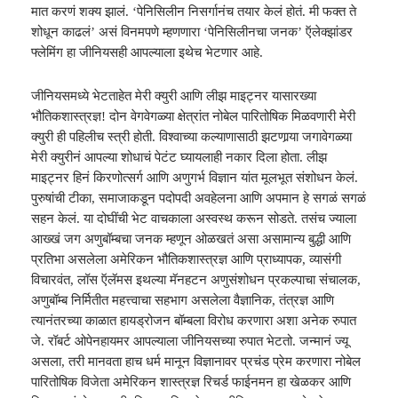
मात करणं शक्य झालं. ‘
पे
निसिलीन निसर्गानंच तयार केलं होतं. मी फक्त ते
शोधून काढलं’ असं विनमपणे म्हणणारा ‘पेनिसिलीनचा जनक’ ऍलेक्झांडर
फ्लेमिंग हा जीनियसही आपल्याला इथेच भेटणार आहे.
जीनियसमध्ये भेटताहेत मेरी
क्यु
री आणि लीझ माइट्नर यासारख्या
भौतिकशा
स्त्र
ज्ञ! दोन वेगवेगळ्या क्षेत्रांत नोबेल पारितोषिक मिळवणारी मेरी
क्यु
री ही पहिलीच
स्त्री
होती. विश्‍वाच्या कल्याणासाठी झटणार्‍या जगावेगळ्या
मेरी
क्युरी
नं आपल्या शोधाचं पेटंट घ्यायलाही नकार दिला होता. लीझ
माइट्नर हिनं किरणोत्सर्ग आणि अणुगर्भ विज्ञान यांत मूलभूत संशोधन केलं.
पुरुषांची टीका
,
समाजाकडून पदोपदी अवहेलना आणि अपमान हे सगळं सगळं
सहन
केलं
. या दोघींची भेट वाचकाला अस्वस्थ करून सोडते. तसंच ज्याला
आख्खं जग अणुबॉम्बचा जनक म्हणून ओळखतं असा असामान्य बुद्धी आणि
प्रतिभा असलेला अमेरिकन भौतिकशास्त्रज्ञ आणि प्राध्यापक
,
व्यासंगी
विचारवंत
,
लॉस ऍलॅमस इथल्या मॅनहटन अणुसंशोधन प्रकल्पाचा संचालक
,
अणुबॉम्ब निर्मितीत महत्त्वाचा सहभाग असलेला वैज्ञानिक
,
तंत्रज्ञ आणि
त्यानंतरच्या काळात हायड्रोजन बॉम्बला विरोध करणारा अशा अनेक रुपात
जे. रॉबर्ट ओपेनहायमर आपल्याला जीनियसच्या रुपात भेटतो. जन्मानं
ज्यू
असला
,
तरी मानवता हाच धर्म मानून विज्ञानावर प्रचंड प्रेम करणारा नोबेल
पारितोषिक विजेता अमेरिकन शा
स्त्र
ज्ञ रिचर्ड फाईनमन हा खेळकर आणि