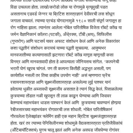
कित्येक शतकं देवीसारख्या रोगानं आख्ख्या जगाला संपवण्याचा जणू काही
विडा उचलला होता. लाखो/करोडो लोक या रोगामुळे मृ
त्यू
मुखी पडत
असतानाच एडवर्ड जेन्नर या ब्रिटिश शा
स्त्र
ज्ञानं देवीवरची लस शोधून
जगाला वाचवलं. त्याच्या प्रचंड योगदानामुळे १९८० साली संपूर्ण जगातून हा
रोग नाहिसा झाला. त्यानंतर आलेला नोबेल पारितोषिक विजेता रॉबर्ट कॉख या
जर्मन वैज्ञानिकानं कॉलरा (पटकी)
,
अँथे्रक्स
,
टीबी (क्षय)
,
सिफिलीस
(गुप्तरोग) आणि घटसर्प यावर अफाट संशोधन केलं आणि अनेक विकारांवर
कशा पद्धतीनं संशोधन करायचं याच्या पद्धती सुचवल्या. आ
यु
ष्यभर
मानवजातीच्या कल्याणासाठी झटणारा रॉबर्ट कॉख माणूस म्हणूनही कसा
विनम्र आणि मानवतावादी होता हे आपल्याला जीनियसच सांगेल. ‘कल्पनेची
भरारी घेणं खूपच चांगलं. पण ती कल्पना कितीही अद्भभुत असली
,
पण
कार्यशील नसली तर तिचा काहीच उपयोग नाही’ असं म्हणणारा फ्रेंच
रसायनशा
स्त्र
ज्ञ आणि सूक्ष्मजीवशा
स्त्र
ज्ञ असलेल्या लुई पाश्‍चर यानं
हवेतल्या धुळीत अब्जावधी सूक्ष्मजीव असतात हे त्यानं सिद्ध केलं. पिसाळलेल्या
कुत्र्याच्या तोंडात नळी खुपसून ती लाळ काढून घेण्याचा आणि जिवावर
बेतण्याचं महाभयंकर धाडस पाश्‍चरनं केलं आणि कुत्र्याच्या चावण्यानं होणार्‍या
रेबीजसारख्या महाभयंकर रोगावरची लस शोधली. नोबेल पारितोषिकानं
गौरवलेला ऍलेक्झांडर फ्लेमिंग हाही एक महान ब्रिटिश सूक्ष्मजंतूशा
स्त्र
ज्ञ
होता. खरं तर त्याच्या पेनिसिलीनच्या शोधामुळे वैद्यकशा
स्त्रा
त प्रतिजैविकांचं
(अँटिबायॉटिक्सचं)
यु
गच चालू झालं आणि अनेक अवघड जीवघेण्या रोगांवर