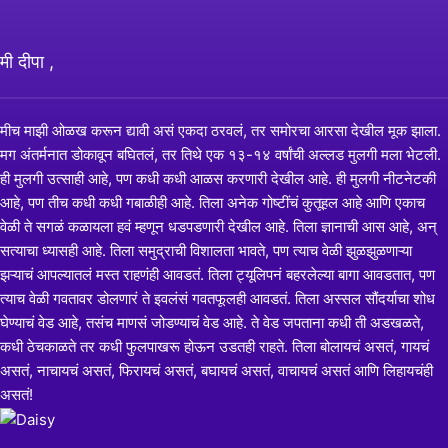
मी दीपा ,
मीच माझी ओळख करून द्यावी असं एकदा ठरवलं, तर समोरचा आरसा देखील मूक झाला.
मग अंतर्मनात डोकावून बघितलं, तर तिथे एक १३-१४ वर्षांची अल्लड मुलगी मला भेटली.
ही मुलगी उत्साही आहे, पण कधी कधी आळस करणारी देखील आहे. ही मुलगी नीटनेटकी
आहे, पण तीच कधी कधी गबाळीही आहे. तिला अनेक गोष्टींचं कुतूहल आहे आणि एकाच
वेळी ते सगळं कळायला हवं म्हणून धडपडणारी देखील आहे. तिला ज्ञानाची आस आहे, अन्
सत्याचा ध्यासही आहे. तिला समुद्राची विशालता भावते, पण त्याच वेळी झुळझुळणाऱ्या
झऱ्याचं आपल्यातलं मस्त राहणंही आवडतं. तिला ट्यूलिपनं बहरलेल्या बागा आवडतात, पण
त्याच वेळी गवतावर डोलणारं ते इवलंसं गवतफूलही आवडतं. तिला अस्सल सौंदर्याचा शोध
घेण्याचं वेड आहे, तसंच माणसं जोडण्याचं वेड आहे. ते वेड जपताना कधी ती अडखळते,
कधी ठेचकाळते तर कधी फुलपाखरू होऊन उडतही राहते. तिला बोलायचं असतं, गायचं
असतं, नाचायचं असतं, फिरायचं असतं, बघायचं असतं, वाचायचं असतं आणि लिहायचंही
असतं!