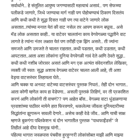
सर्वार्थाने.. हे संतुलित आयुष्य जगण्यासाठी महत्वाचं असावं.. पण सेफच्या
पलीकडे जाणारे, जिथे जाण्याचा मार्ग नाही पण पोहोचण्याचं ठिकाण दिसतंय
आणि कधी कधी ते सुद्धा दिसत नाही पण त्या वाटेने जाणारे लोक
असतात..त्यांच्या मनात येतं की वाट नसेल तर आपण करून बघूया.. असे
मॅड लोक असतात काही.. या वाटेवर चालतांना काय वेगवेगळ्या पद्धतीने वाट
लागते हे त्यांना नंतर लक्षात येतं पण तरीही एक झिंग असते.. ती ज्यांना
समजते आणि उमजते ते चालत राहतात..कधी पडतात, कधी उडतात, कधी
आपटतात..आता अशा लोकांना दुनिया वेगवेगळी नावं देते आणि ठेवते सुद्धा..
कधी कधी नशीब जोरावर असतं आणि मग एक अत्यंत संवेदनशील लेखिका,
व्यक्ती जी स्वतः सुद्धा अशाच वेगळ्या वाटेवर चालत आली आहे, ती अशा
वेड्या वाटसरुंवर लिहायला घेते..
आणि चक्क या अनवट वाटेच्या वाटसरुंवर पुस्तक निघतं.. तेही दोन भागात..
आता कोणी म्हणेल काय हा वेडेपणा.. असली पुस्तकं लिहिणं, वर ती प्रकाशित
करणं आणि लोकांनी ती वाचणं?? पण आहेत बॉस.. वेगळ्या वाटा धुंडाळणाऱ्या
प्रवाशांच्या पाठीवर मायेने हात फिरवणारे, थकलेल्या जीवला दुनियदारीच्या
सिद्धांतांना झुगारून सावली देणारे.. असेच काही वेडे जीव.. आणि याची साक्ष
म्हणजे बुकगंगा पब्लिकेशन चं दोन भागातील पुस्तक "पाथफाईंडर्स" जे
लिहीलं आहे दीपा देशमुख यांनी..
पहिल्या भागात जवळपास पंचवीस हुरहुन्नरी लोकांसोबत माझी आणि माझ्या