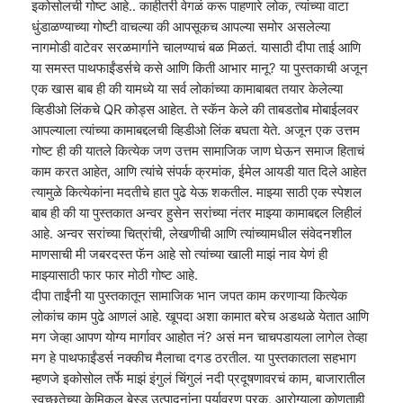
इकोसोलची गोष्ट आहे.. काहीतरी वेगळं करू पाहणारे लोक, त्यांच्या वाटा
धुंडाळण्याच्या गोष्टी वाचल्या की आपसूकच आपल्या समोर असलेल्या
नागमोडी वाटेवर सरळमार्गाने चालण्याचं बळ मिळतं. यासाठी दीपा ताई आणि
या समस्त पाथफाईंडर्सचे कसे आणि किती आभार मानू? या पुस्तकाची अजून
एक खास बाब ही की यामध्ये या सर्व लोकांच्या कामाबाबत तयार केलेल्या
व्हिडीओ लिंकचे QR कोड्स आहेत. ते स्कॅन केले की ताबडतोब मोबाईलवर
आपल्याला त्यांच्या कामाबद्दलची व्हिडीओ लिंक बघता येते. अजून एक उत्तम
गोष्ट ही की यातले कित्येक जण उत्तम सामाजिक जाण घेऊन समाज हिताचं
काम करत आहेत, आणि त्यांचे संपर्क क्रमांक, ईमेल आयडी यात दिले आहेत
त्यामुळे कित्येकांना मदतीचे हात पुढे येऊ शकतील. माझ्या साठी एक स्पेशल
बाब ही की या पुस्तकात अन्वर हुसेन सरांच्या नंतर माझ्या कामाबद्दल लिहीलं
आहे. अन्वर सरांच्या चित्रांची, लेखणीची आणि त्यांच्यामधील संवेदनशील
माणसाची मी जबरदस्त फॅन आहे सो त्यांच्या खाली माझं नाव येणं ही
माझ्यासाठी फार फार मोठी गोष्ट आहे.
दीपा ताईंनी या पुस्तकातून सामाजिक भान जपत काम करणाऱ्या कित्येक
लोकांच काम पुढे आणलं आहे. खूपदा अशा कामात बरेच अडथळे येतात आणि
मग जेव्हा आपण योग्य मार्गावर आहोत नं? असं मन चाचपडायला लागेल तेव्हा
मग हे पाथफाईंडर्स नक्कीच मैलाचा दगड ठरतील. या पुस्तकातला सहभाग
म्हणजे इकोसोल तर्फे माझं इंगुलं चिंगुलं नदी प्रदूषणावरचं काम, बाजारातील
स्वच्छतेच्या केमिकल बेस्ड उत्पादनांना पर्यावरण पूरक, आरोग्याला कोणताही