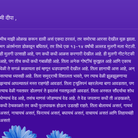
मी दीपा ,
मीच माझी ओळख करून द्यावी असं एकदा ठरवलं, तर समोरचा आरसा देखील मूक झाला.
मग अंतर्मनात डोकावून बघितलं, तर तिथे एक १३-१४ वर्षांची अल्लड मुलगी मला भेटली.
ही मुलगी उत्साही आहे, पण कधी कधी आळस करणारी देखील आहे. ही मुलगी नीटनेटकी
आहे, पण तीच कधी कधी गबाळीही आहे. तिला अनेक गोष्टींचं कुतूहल आहे आणि एकाच
वेळी ते सगळं कळायला हवं म्हणून धडपडणारी देखील आहे. तिला ज्ञानाची आस आहे, अन्
सत्याचा ध्यासही आहे. तिला समुद्राची विशालता भावते, पण त्याच वेळी झुळझुळणाऱ्या
झऱ्याचं आपल्यातलं मस्त राहणंही आवडतं. तिला ट्यूलिपनं बहरलेल्या बागा आवडतात, पण
त्याच वेळी गवतावर डोलणारं ते इवलंसं गवतफूलही आवडतं. तिला अस्सल सौंदर्याचा शोध
घेण्याचं वेड आहे, तसंच माणसं जोडण्याचं वेड आहे. ते वेड जपताना कधी ती अडखळते,
कधी ठेचकाळते तर कधी फुलपाखरू होऊन उडतही राहते. तिला बोलायचं असतं, गायचं
असतं, नाचायचं असतं, फिरायचं असतं, बघायचं असतं, वाचायचं असतं आणि लिहायचंही
असतं!