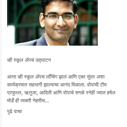
व्‍ही स्कूल ॲपचं उद्घाटन
आत्ता व्‍ही स्कूल ॲपचं लाँचिंग झालं आणि एका सुंदर अशा
कार्यक्रमात सहभागी झाल्याचा आनंद मिळाला. वोपाची टीम
प्रफुल्ल, ऋतुजा, आदिती आणि वोपाचे सगळे स्नेही ज्यात हर्षल
मोर्डे ही व्‍यक्‍ती नेहमीच…
पुढे वाचा