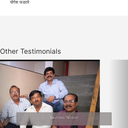
योगेश फडतरे
Other Testimonials
Previous
Nex
Ravindra Tamboli