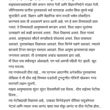
माझ्यासारख्यांसाठी सोपं करून सांगत गेली आणि विज्ञाननिष्ठेने मांडत गेली.
जीनियसच्या छत्तीस पुस्तकातले सर्व शास्त्रज्ञ असोत किंवा तुमचे माझे
सुपरहिरो असो. विज्ञान आणि वैज्ञानिक यांना मराठी भाषेत लोकप्रिय
करण्याचं काम ती अथकपणे करत आली आहे. पण हे काम तिच्यासाठी काम
नसतं. ते तिच्यासाठी आयुष्यामध्ये बागडण असतं. तिला लहान मुलांच्या
उत्साहाने सर्व काही करायचं असतं. तिला लिहायचं असतं. तिला गायचं
असतं. आयुष्यातलं सौंदर्य सगळीकडे शोधायचं असतं. तिला वाचायला
आवडतं. पुस्तकांबद्दल लिहायला आवडतं. तिला सिनेमे पाहणे आवडतं. त्यातले
बारकावे टिपत समजून घ्यायला आवडतं. तिला आयुष्य झऱ्यासारखं वाहत
जगायला आवडतं. ती उत्साहाचा अखंड खळाळता झरा आहे.
मी तिला पाच वर्षांपासून ओळखतो. पण पर्वा आमची पहिली भेट झाली. खूप
गप्पा मारल्या.
त्या गप्पांमधली दीपा ताई... त्या प्रगल्भ आदरणीय अनेकविध पुस्तकांच्या
लेखिका ते ती दीपा ताई तिच्यात दडलेली टूणटूणीत गोजिरी खेळकर गप्पा
मारणारी लहान मुलगी..
माझ्या आयुष्यातल्या सुंदर सुंदर दिवसांपैकी एक दिवस.. दीपा ताईच्या भेटीचा
दिवस...
त्या भेटीबद्दलही लिहायचं आहे.. एखाद्या सिनेवेड्याने दीपिका पादुकोणला
भेटावं आणि त्याला जसा आनंद व्हावा तसा मोठ्ठा आनंद या दीपा भेटीचा होता..