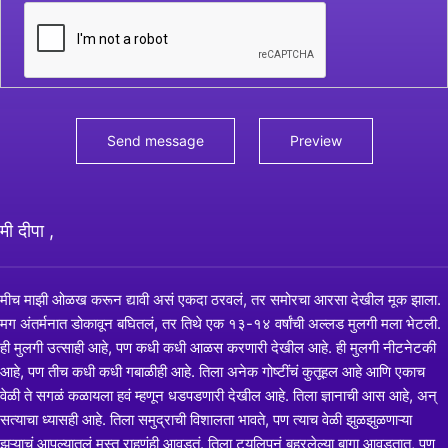
मी दीपा ,
मीच माझी ओळख करून द्यावी असं एकदा ठरवलं, तर समोरचा आरसा देखील मूक झाला.
मग अंतर्मनात डोकावून बघितलं, तर तिथे एक १३-१४ वर्षांची अल्लड मुलगी मला भेटली.
ही मुलगी उत्साही आहे, पण कधी कधी आळस करणारी देखील आहे. ही मुलगी नीटनेटकी
आहे, पण तीच कधी कधी गबाळीही आहे. तिला अनेक गोष्टींचं कुतूहल आहे आणि एकाच
वेळी ते सगळं कळायला हवं म्हणून धडपडणारी देखील आहे. तिला ज्ञानाची आस आहे, अन्
सत्याचा ध्यासही आहे. तिला समुद्राची विशालता भावते, पण त्याच वेळी झुळझुळणाऱ्या
झऱ्याचं आपल्यातलं मस्त राहणंही आवडतं. तिला ट्यूलिपनं बहरलेल्या बागा आवडतात, पण