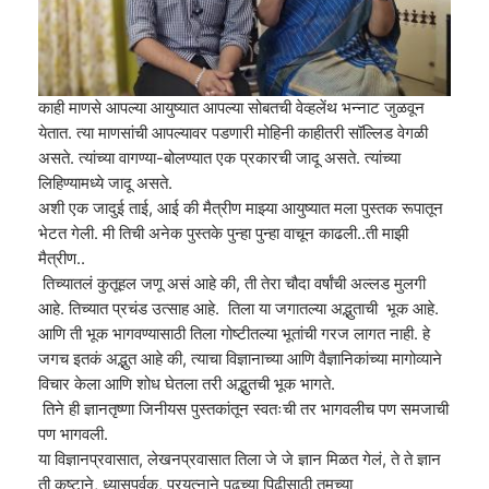
काही माणसे आपल्या आयुष्यात आपल्या सोबतची वेव्हलेंथ भन्नाट जुळवून
येतात. त्या माणसांची आपल्यावर पडणारी मोहिनी काहीतरी सॉल्लिड वेगळी
असते. त्यांच्या वागण्या-बोलण्यात एक प्रकारची जादू असते. त्यांच्या
लिहिण्यामध्ये जादू असते.
अशी एक जादुई ताई, आई की मैत्रीण माझ्या आयुष्यात मला पुस्तक रूपातून
भेटत गेली. मी तिची अनेक पुस्तके पुन्हा पुन्हा वाचून काढली..ती माझी
मैत्रीण..
तिच्यातलं कुतूहल जणू असं आहे की, ती तेरा चौदा वर्षांची अल्लड मुलगी
आहे. तिच्यात प्रचंड उत्साह आहे. तिला या जगातल्या अद्भुताची भूक आहे.
आणि ती भूक भागवण्यासाठी तिला गोष्टीतल्या भूतांची गरज लागत नाही. हे
जगच इतकं अद्भुत आहे की, त्याचा विज्ञानाच्या आणि वैज्ञानिकांच्या मागोव्याने
विचार केला आणि शोध घेतला तरी अद्भुतची भूक भागते.
तिने ही ज्ञानतृष्णा जिनीयस पुस्तकांतून स्वतःची तर भागवलीच पण समजाची
पण भागवली.
या विज्ञानप्रवासात, लेखनप्रवासात तिला जे जे ज्ञान मिळत गेलं, ते ते ज्ञान
ती कष्टाने, ध्यासपूर्वक, प्रयत्नाने पुढच्या पिढीसाठी तुमच्या