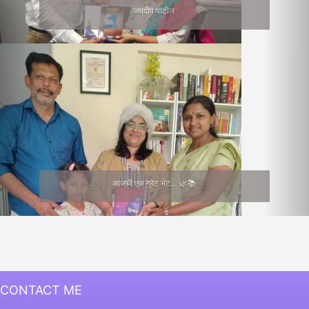
जयदीप पाटील
आजची एक ग्रेट भेट… 🌿📚
CONTACT ME