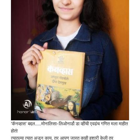
'कॅनव्हास' बद्दल.....मोनालिसा-लिओनार्डो डा व्हींची एवढंच गणित मला माहीत
होतं!
त्यातल्या त्यात अजून काय, तर आपण जास्त काही हुशारी केली तर