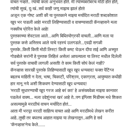
वाचत नव्हते.. त्यांची कला अनुभवत होते. मी त्यांच्यबरोबरच मोठी होत होते,
त्यांची सुखं, दुःखं..सर्व काही जणू माझच झालं होतं!
अजून एक गोष्ट अशी की या पुस्तकाने माझ्या मर्यादित मराठी शब्दकोशात
खूप भर पाडली आहे! मराठी लिहिण्यासाठी व वाचण्यासाठी कॅनव्हासने मला
नक्कीच प्रेरित केले आहे!
पुस्तकाच्या शेवटाला आले...आणि बिब्लियोग्रफी वाचली...आणि मला या
पुस्तक कसे अस्तित्व आले याचे रहस्यं उलगडले...एवढी सगळी
पुस्तके..किती किती मोठी लिस्ट! किती कष्ट घेऊन दीपा ताई आणि अच्युत
गोडबोले सरांनी हे पुस्तक लिहिलं असेल! आपल्याला या लिस्ट मधील दिलेली
सर्व पुस्तके वाचावी लागली असती! ते काम किती सोपं केलं नाही?
कॅनव्हास सारखी पुस्तके लिहिण्यासाठी खूप खूप धन्यवाद! फक्त पेंटिंग्ज
बद्दलच माहिती न देता, भाषा, चिकाटी, परिश्रम, एकाग्रता, आयुष्यात कधीही
हार मानू नये अशी शिकवण देण्यासाठी खूप धन्यवाद!
'मराठी सुधारण्याची खूप गरज आहे बरं का!' हे असंख्यवेळा माझ्या कानावर
पडलेलं वाक्य... मला उद्देशुंनच! खरं आहे ते..पण इंग्लिश मिडीयम मधे शिकत
असल्यामुळे मराठीचं वाचन मर्यादित होतं...
आता मी भरपूर मराठी साहित्य वाचत आहे आणि मराठीमधे लेखन करीत
आहे..तुम्ही तर बघतच आहात माझ्या या लेखनातून..आणि हे सर्व
'कॅनव्हास'नेच केले......