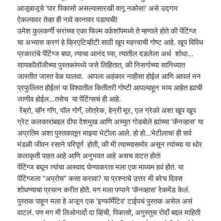
आजूबाजूचे 'पार पिकासो असल्यासारखी वागू नकोस!' असे उद्गार
ऐकल्यावर तेव्हा ही नावे कानावर पडायची!
उमेश कुलकर्णी सरांच्या एका फिल्म वर्कशॉपमध्ये ते म्हणाले होते की पेंटिंग्ज
चा अभ्यास करणं हे क्रिएटिव्हीटी साठी खूप महत्त्वाची गोष्ट आहे. खूप विविध
प्रकारांचे पेंटिंग्ज बघा, त्याचा आनंद घ्या, त्यातील दडलेला अर्थ शोधा...
सायकॉलॉजीच्या पुस्तकांमध्ये जसे लिहितात, की निसर्गाच्या सानिध्यात
जास्तीत जास्त वेळ घालवा. आपला अहंकार नाहीसा होईल आणि आपलं मन
प्रफुल्लित होईल! या विश्वातील कितीतरी गोष्टी आपल्याहून भव्य आहेत ह्याची
जाणीव होईल...तसेच या पेंटिंग्सचं ही आहे.
रेंब्रो, व्हॅन गॉग, पॉल गोगँ, लोत्रेक, हेन्री मूर, एल ग्रेको अशा खूप खूप
ग्रेट कलकारांबद्दल दीपा देशमुख आणि अच्युत गोडबोले ह्यांच्या 'कॅनव्हास' या
अप्रतिम अशा पुस्तकातून माझ्या भेटीला आले. हो हो...भेटीलाच! ही सर्व
मंडळी जीवन रसाने परिपूर्ण होती, की मी त्याच्यासमोर असून त्यांच्या या थोर
कलाकृती पाहत आहे आणि अनुभवत आहे असच वाटत होतं!
पेंटिंग्ज बघून त्यांचा आस्वाद घेण्याकरता मला एक माध्यम हवं होतं. या
पेंटिंग्जला "अप्रोच" कसा करावा? या प्रश्नाचे उत्तर मी बरेच दिवस
शोधण्याचा प्रयत्न करीत होते. मग मला पप्पाने 'कॅनव्हास' रेकमेंड केलं.
पुस्तक पाहून मला हे अजून एक 'इन्फॉर्मेटिव' टाईपचं पुस्तक असेल असं
वाटलं. पण मग मी लिओनार्दो दा व्हिंची, पिकासो, अगुस्तुस रोदाँ बद्दल माहिती