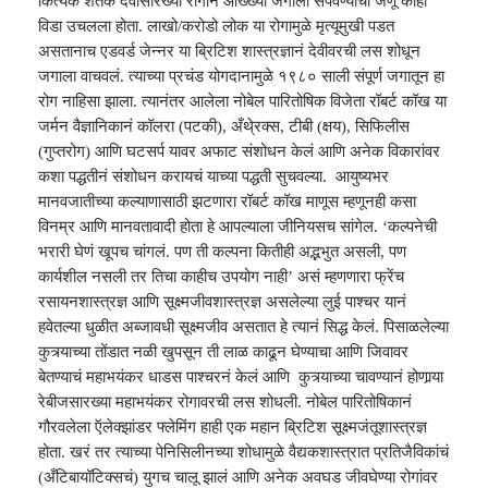
कित्येक शतकं देवीसारख्या रोगानं आख्ख्या जगाला संपवण्याचा जणू काही
विडा उचलला होता. लाखो/करोडो लोक या रोगामुळे मृ
त्यू
मुखी पडत
असतानाच एडवर्ड जेन्नर या ब्रिटिश शा
स्त्र
ज्ञानं देवीवरची लस शोधून
जगाला वाचवलं. त्याच्या प्रचंड योगदानामुळे १९८० साली संपूर्ण जगातून हा
रोग नाहिसा झाला. त्यानंतर आलेला नोबेल पारितोषिक विजेता रॉबर्ट कॉख या
जर्मन वैज्ञानिकानं कॉलरा (पटकी)
,
अँथे्रक्स
,
टीबी (क्षय)
,
सिफिलीस
(गुप्तरोग) आणि घटसर्प यावर अफाट संशोधन केलं आणि अनेक विकारांवर
कशा पद्धतीनं संशोधन करायचं याच्या पद्धती सुचवल्या. आ
यु
ष्यभर
मानवजातीच्या कल्याणासाठी झटणारा रॉबर्ट कॉख माणूस म्हणूनही कसा
विनम्र आणि मानवतावादी होता हे आपल्याला जीनियसच सांगेल. ‘कल्पनेची
भरारी घेणं खूपच चांगलं. पण ती कल्पना कितीही अद्भभुत असली
,
पण
कार्यशील नसली तर तिचा काहीच उपयोग नाही’ असं म्हणणारा फ्रेंच
रसायनशा
स्त्र
ज्ञ आणि सूक्ष्मजीवशा
स्त्र
ज्ञ असलेल्या लुई पाश्‍चर यानं
हवेतल्या धुळीत अब्जावधी सूक्ष्मजीव असतात हे त्यानं सिद्ध केलं. पिसाळलेल्या
कुत्र्याच्या तोंडात नळी खुपसून ती लाळ काढून घेण्याचा आणि जिवावर
बेतण्याचं महाभयंकर धाडस पाश्‍चरनं केलं आणि कुत्र्याच्या चावण्यानं होणार्‍या
रेबीजसारख्या महाभयंकर रोगावरची लस शोधली. नोबेल पारितोषिकानं
गौरवलेला ऍलेक्झांडर फ्लेमिंग हाही एक महान ब्रिटिश सूक्ष्मजंतूशा
स्त्र
ज्ञ
होता. खरं तर त्याच्या पेनिसिलीनच्या शोधामुळे वैद्यकशा
स्त्रा
त प्रतिजैविकांचं
(अँटिबायॉटिक्सचं)
यु
गच चालू झालं आणि अनेक अवघड जीवघेण्या रोगांवर