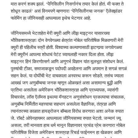
मात करणं शक्य झालं. ‘
पे
निसिलीन निसर्गानंच तयार केलं होतं. मी फक्त ते
शोधून काढलं’ असं विनमपणे म्हणणारा ‘पेनिसिलीनचा जनक’ ऍलेक्झांडर
फ्लेमिंग हा जीनियसही आपल्याला इथेच भेटणार आहे.
जीनियसमध्ये भेटताहेत मेरी
क्यु
री आणि लीझ माइट्नर यासारख्या
भौतिकशा
स्त्र
ज्ञ! दोन वेगवेगळ्या क्षेत्रांत नोबेल पारितोषिक मिळवणारी मेरी
क्यु
री ही पहिलीच
स्त्री
होती. विश्‍वाच्या कल्याणासाठी झटणार्‍या जगावेगळ्या
मेरी
क्युरी
नं आपल्या शोधाचं पेटंट घ्यायलाही नकार दिला होता. लीझ
माइट्नर हिनं किरणोत्सर्ग आणि अणुगर्भ विज्ञान यांत मूलभूत संशोधन केलं.
पुरुषांची टीका
,
समाजाकडून पदोपदी अवहेलना आणि अपमान हे सगळं सगळं
सहन
केलं
. या दोघींची भेट वाचकाला अस्वस्थ करून सोडते. तसंच ज्याला
आख्खं जग अणुबॉम्बचा जनक म्हणून ओळखतं असा असामान्य बुद्धी आणि
प्रतिभा असलेला अमेरिकन भौतिकशास्त्रज्ञ आणि प्राध्यापक
,
व्यासंगी
विचारवंत
,
लॉस ऍलॅमस इथल्या मॅनहटन अणुसंशोधन प्रकल्पाचा संचालक
,
अणुबॉम्ब निर्मितीत महत्त्वाचा सहभाग असलेला वैज्ञानिक
,
तंत्रज्ञ आणि
त्यानंतरच्या काळात हायड्रोजन बॉम्बला विरोध करणारा अशा अनेक रुपात
जे. रॉबर्ट ओपेनहायमर आपल्याला जीनियसच्या रुपात भेटतो. जन्मानं
ज्यू
असला
,
तरी मानवता हाच धर्म मानून विज्ञानावर प्रचंड प्रेम करणारा नोबेल
पारितोषिक विजेता अमेरिकन शा
स्त्र
ज्ञ रिचर्ड फाईनमन हा खेळकर आणि