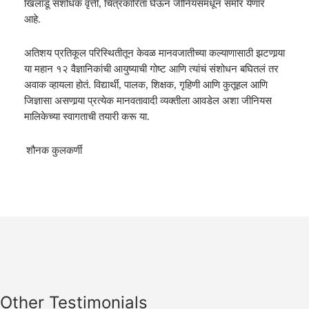
खिलाडू संशोधक वृत्ती
,
चित्रकारिता घेऊन जीनियसमधून समोर येणार
आहे.
अतिशय प्रतिकूल परिस्थितीतून केवळ मानवजातीच्या कल्याणासाठी झटणार्‍या
या महान १२ वैज्ञानिकांची आ
यु
ष्याची गोष्ट आणि त्यांचं संशोधन बघितलं तर
अवाक व्हायला होतं.
विद्यार्थी
,
पालक
,
शिक्षक
,
गृहिणी आणि कुतूहल आणि
जिज्ञासा असणार्‍या प्रत्येक मानवतावादी व्यक्तीला आवडेल अ
शा
जीनि
यस
मालिके
च्या स्वागताची तयारी करू या.
शौनक कुलकर्णी
Other Testimonials