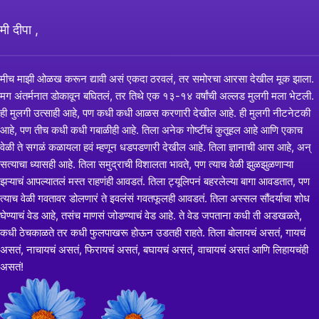
मी दीपा ,
मीच माझी ओळख करून द्यावी असं एकदा ठरवलं, तर समोरचा आरसा देखील मूक झाला.
मग अंतर्मनात डोकावून बघितलं, तर तिथे एक १३-१४ वर्षांची अल्लड मुलगी मला भेटली.
ही मुलगी उत्साही आहे, पण कधी कधी आळस करणारी देखील आहे. ही मुलगी नीटनेटकी
आहे, पण तीच कधी कधी गबाळीही आहे. तिला अनेक गोष्टींचं कुतूहल आहे आणि एकाच
वेळी ते सगळं कळायला हवं म्हणून धडपडणारी देखील आहे. तिला ज्ञानाची आस आहे, अन्
सत्याचा ध्यासही आहे. तिला समुद्राची विशालता भावते, पण त्याच वेळी झुळझुळणाऱ्या
झऱ्याचं आपल्यातलं मस्त राहणंही आवडतं. तिला ट्यूलिपनं बहरलेल्या बागा आवडतात, पण
त्याच वेळी गवतावर डोलणारं ते इवलंसं गवतफूलही आवडतं. तिला अस्सल सौंदर्याचा शोध
घेण्याचं वेड आहे, तसंच माणसं जोडण्याचं वेड आहे. ते वेड जपताना कधी ती अडखळते,
कधी ठेचकाळते तर कधी फुलपाखरू होऊन उडतही राहते. तिला बोलायचं असतं, गायचं
असतं, नाचायचं असतं, फिरायचं असतं, बघायचं असतं, वाचायचं असतं आणि लिहायचंही
असतं!