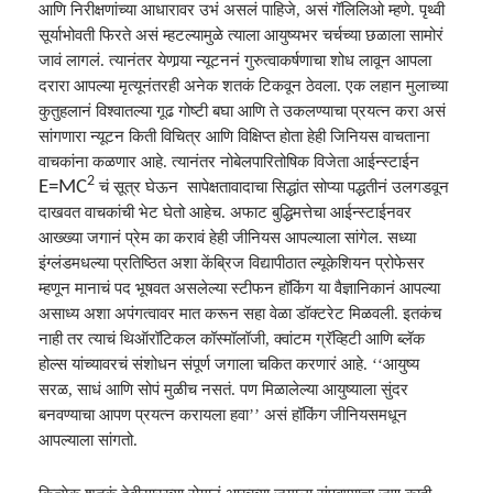
आणि निरीक्षणांच्या आधारावर उभं असलं पाहिजे
,
असं गॅलिलिओ म्हणे. पृथ्वी
सूर्याभोवती फिरते असं म्हटल्यामुळे त्याला आ
यु
ष्यभर चर्चच्या छळाला सामोरं
जावं लागलं. त्यानंतर येणार्‍या
न्यू
टननं गुरुत्वाकर्षणाचा शोध लावून आपला
दरारा आपल्या मृ
त्यू
नंतरही अनेक शतकं टिकवून ठेवला. एक लहान मुलाच्या
कुतुहलानं विश्‍वातल्या गूढ गोष्टी बघा आणि ते उकलण्याचा प्रयत्न करा असं
सांगणारा
न्यू
टन किती विचित्र आणि विक्षिप्त होता हेही जिनियस वाचताना
वाचकांना कळणार आहे. त्यानंतर नोबेलपारितोषिक विजेता आईन्स्टाईन
2
E=MC
चं सूत्र घेऊन सापेक्षतावादाचा सिद्धांत सोप्या पद्धतीनं उलगडवून
दाखवत वाचकांची भेट घेतो आहेच. अफाट बुद्धिमत्तेचा आईन्स्टाईनवर
आख्ख्या जगानं प्रेम का करावं हेही जीनियस आपल्याला सांगेल. सध्या
इंग्लंडमधल्या प्रतिष्ठित अशा केंब्रिज विद्यापीठात
ल्यू
केशियन प्रोफेसर
म्हणून मानाचं पद भूषवत असलेल्या स्टीफन हॉकिंग या वैज्ञानिकानं आपल्या
असाध्य अशा अपंगत्वावर मात करून सहा वेळा डॉक्टरेट मिळवली. इतकंच
नाही तर त्याचं थिऑरॉटिकल कॉस्मॉलॉजी
,
क्वांटम ग्रॅव्हिटी आणि ब्लॅक
होल्स यांच्यावरचं संशोधन संपूर्ण जगाला चकित करणारं आहे. ‘‘आ
यु
ष्य
सरळ
,
साधं आणि सोपं मुळीच नसतं. पण मिळालेल्या आ
यु
ष्याला सुंदर
बनवण्याचा आपण प्रयत्न करायला हवा’’ असं हॉकिंग
जीनियसमधून
आपल्याला सांगतो.