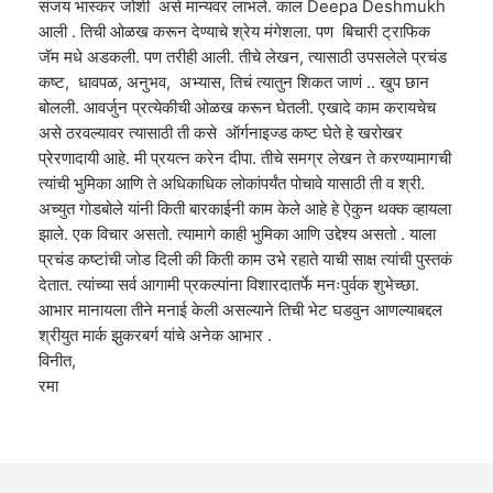
संजय भास्कर जोशी असे मान्यवर लाभले. काल Deepa Deshmukh
आली . तिची ओळख करून देण्याचे श्रेय मंगेशला. पण बिचारी ट्राफिक
जॅम मधे अडकली. पण तरीही आली. तीचे लेखन, त्यासाठी उपसलेले प्रचंड
कष्ट, धावपळ, अनुभव, अभ्यास, तिचं त्यातुन शिकत जाणं .. खुप छान
बोलली. आवर्जुन प्रत्येकीची ओळख करून घेतली. एखादे काम करायचेच
असे ठरवल्यावर त्यासाठी ती कसे ऑर्गनाइज्ड कष्ट घेते हे खरोखर
प्रेरणादायी आहे. मी प्रयत्न करेन दीपा. तीचे समग्र लेखन ते करण्यामागची
त्यांची भुमिका आणि ते अधिकाधिक लोकांपर्यंत पोचावे यासाठी ती व श्री.
अच्युत गोडबोले यांनी किती बारकाईनी काम केले आहे हे ऐकुन थक्क व्हायला
झाले. एक विचार असतो. त्यामागे काही भुमिका आणि उद्देश्य असतो . याला
प्रचंड कष्टांची जोड दिली की किती काम उभे रहाते याची साक्ष त्यांची पुस्तकं
देतात. त्यांच्या सर्व आगामी प्रकल्पांना विशारदातर्फे मनःपुर्वक शुभेच्छा.
आभार मानायला तीने मनाई केली असल्याने तिची भेट घडवुन आणल्याबद्दल
श्रीयुत मार्क झुकरबर्ग यांचे अनेक आभार .
विनीत,
रमा