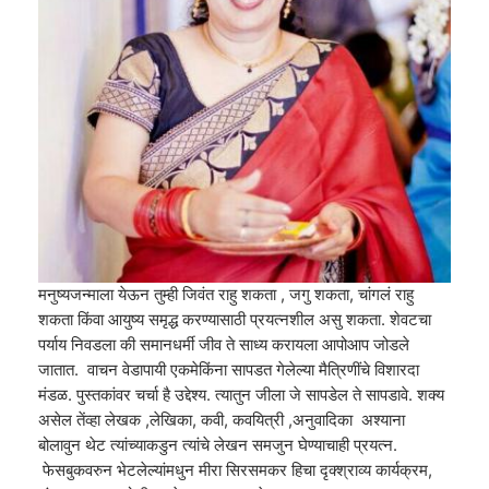
मनुष्यजन्माला येऊन तुम्ही जिवंत राहु शकता , जगु शकता, चांगलं राहु
शकता किंवा आयुष्य समृद्ध करण्यासाठी प्रयत्नशील असु शकता. शेवटचा
पर्याय निवडला की समानधर्मी जीव ते साध्य करायला आपोआप जोडले
जातात. वाचन वेडापायी एकमेकिंना सापडत गेलेल्या मैत्रिणींचे विशारदा
मंडळ. पुस्तकांवर चर्चा है उद्देश्य. त्यातुन जीला जे सापडेल ते सापडावे. शक्य
असेल तेंव्हा लेखक ,लेखिका, कवी, कवयित्री ,अनुवादिका अश्याना
बोलावुन थेट त्यांच्याकडुन त्यांचे लेखन समजुन घेण्याचाही प्रयत्न.
फेसबुकवरुन भेटलेल्यांमधुन मीरा सिरसमकर हिचा दृक्श्राव्य कार्यक्रम,