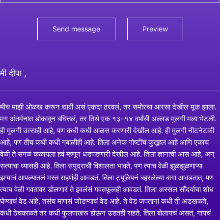
मी दीपा ,
मीच माझी ओळख करून द्यावी असं एकदा ठरवलं, तर समोरचा आरसा देखील मूक झाला.
मग अंतर्मनात डोकावून बघितलं, तर तिथे एक १३-१४ वर्षांची अल्लड मुलगी मला भेटली.
ही मुलगी उत्साही आहे, पण कधी कधी आळस करणारी देखील आहे. ही मुलगी नीटनेटकी
आहे, पण तीच कधी कधी गबाळीही आहे. तिला अनेक गोष्टींचं कुतूहल आहे आणि एकाच
वेळी ते सगळं कळायला हवं म्हणून धडपडणारी देखील आहे. तिला ज्ञानाची आस आहे, अन्
सत्याचा ध्यासही आहे. तिला समुद्राची विशालता भावते, पण त्याच वेळी झुळझुळणाऱ्या
झऱ्याचं आपल्यातलं मस्त राहणंही आवडतं. तिला ट्यूलिपनं बहरलेल्या बागा आवडतात, पण
त्याच वेळी गवतावर डोलणारं ते इवलंसं गवतफूलही आवडतं. तिला अस्सल सौंदर्याचा शोध
घेण्याचं वेड आहे, तसंच माणसं जोडण्याचं वेड आहे. ते वेड जपताना कधी ती अडखळते,
कधी ठेचकाळते तर कधी फुलपाखरू होऊन उडतही राहते. तिला बोलायचं असतं, गायचं