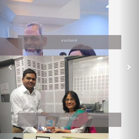
#डायरेक्टर्स
जयदीप पाटील