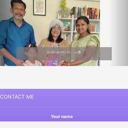
आजची एक ग्रेट भेट… 🌿📚
CONTACT ME
Your name