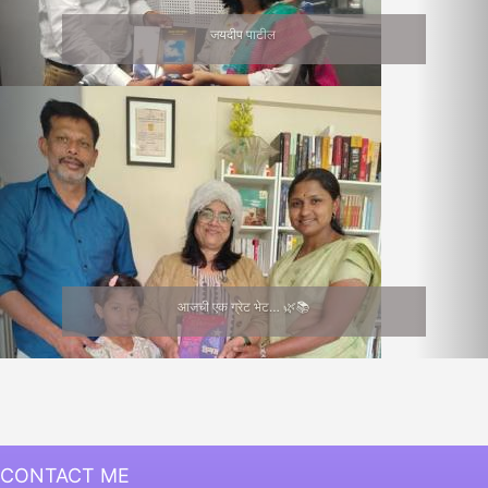
जयदीप पाटील
आजची एक ग्रेट भेट… 🌿📚
CONTACT ME