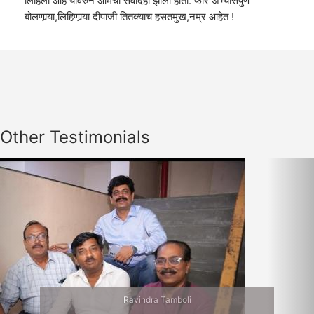
लिहिली आहे यावरुन आमचा संवादही झाला होता. फार अभ्यासपुर्ण
बोलणार्‍या,लिहिणार्‍या दीपाजी तितक्याच हसतमुख,नम्र आहेत !
Other Testimonials
Previous
Nex
Ravindra Tamboli