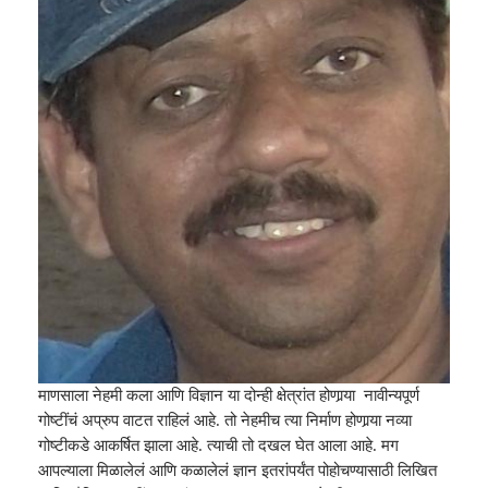
माणसाला नेहमी कला आणि विज्ञान या दोन्ही क्षेत्रांत होणार्‍या नावीन्यपूर्ण
गोष्टींचं अप्रुप वाटत राहिलं आहे. तो नेहमीच त्या निर्माण होणार्‍या नव्या
गोष्टीकडे आकर्षित झाला आहे. त्याची तो दखल घेत आला आहे. मग
आपल्याला मिळालेलं आणि कळालेलं ज्ञान इतरांपर्यंत पोहोचण्यासाठी लिखित