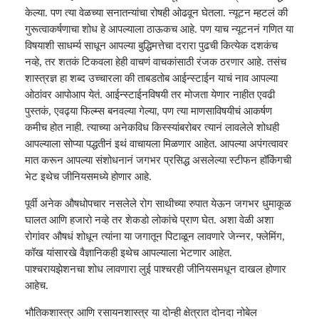
केल्या. पण त्या वेळच्या सनातन्यांचा रोषही ओढवून घेतला. न्यूटन म्हटलं की
गुरूत्वाकर्षणाचा शोध हे आपल्याला ठाऊकच आहे. पण याच न्यूटननं गणित या
विषयाशी साधर्म्य साधून आपल्या बुद्धिमत्तेचा दरारा पुढची कित्येक दशकंच
नव्हे, तर शतकं टिकवला हेही वाचणं वाचकांसाठी रंजक ठरणार आहे. तसंच
शास्त्रज्ञ हा शब्द उच्चारला की ताबडतोब आईन्स्टाईन याचं नाव आपल्या
ओठांवर आपोआप येतं. आईन्स्टाईनविषयी तर मोजता येणार नाहीत एवढी
पुस्तकं, एवढ्या फिल्म्स बनवल्या गेल्या, पण त्या माणसाविषयीचं आकर्षण
कमीच होत नाही. त्याच्या अनेकविध किस्स्यांबरोबर त्यानं लावलेले शोधही
आपल्याला सोप्या पद्धतीनं इथं वाचायला मिळणार आहेत. आपल्या अपंगत्वावर
मात करून आपल्या संशोधनानं जगभर प्रसिद्ध असलेल्या स्टीफन हॉकिंगची
भेट इथेच जीनियसमध्ये होणार आहे.
पूर्वी अनेक औषधोपचार नसलेले रोग साथीच्या रुपात येऊन जगभर धुमाकूळ
घालत आणि हजारो नव्हे तर शेकडो लोकांचे प्राण घेत. अशा वेळी अशा
रोगांवर औषधं शोधून त्यांना या जगातून पिटाळून लावणारे जेन्नर, फ्लेमिंग,
कॉख यांसारखे वैज्ञानिकही इथेच आपल्याला भेटणार आहेत.
पाश्‍चरायझेशनचा शोध लावणारा लुई पाश्‍चरही जीनियसमधून दाखल होणार
आहेच.
भौतिकशास्त्र आणि रसायनशास्त्र या दोन्ही क्षेत्रात दोनदा नोबेल