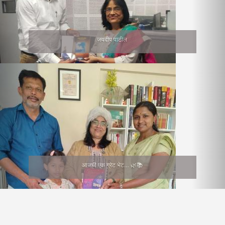
जयदीप पाटील
आजची एक ग्रेट भेट… 🌿📚