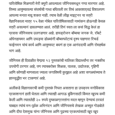
पारितोषिक मिळणारी मेरी क्युरी आपल्याला जीनियसमधून गप्पा मारणार आहे.
तिच्या आयुष्यातल्या संघर्षाची गाथा बघितली तर तिचं आकाशाएवढं विशालपण
आपल्या मनात मावू शकत नाही. त्याच वेळी लीझ माइट्नर या स्त्री
वैज्ञानिकाला मात्र १५ वेळा नोबेल पारितोषिकासाठी नामांकन होऊनही केवळ
स्त्री असल्यानं डावलण्यात आलं. तरीही तिनं स्वतःला कसं सिद्ध केलं हा
प्रवास जीनियसच उलगडणार आहे. हायड्रोजन बॉम्बचा जनक जे. रॉबर्ट
ओपेनहायमर आणि उघड्या डोळ्यांनी बॉम्बस्फोटाचं दृश्य पाहणारा रिचर्ड
फाईनमन यांचं कार्य आणि आयुष्यपट बघणं हा एक आनंददायी आणि रोमहर्षक
भाग आहे.
जीनियस ही दिवाळीत येणार्‍या १२ पुस्तकांची मालिका विद्यार्थ्यांना तर नक्कीच
उपयोगी ठरणार आहे, पण त्याचबरोबर शिक्षक, पालक, उद्योजक, गृहिणी
आणि कोणाही माणसाला ज्याला जगाविषयी कुतूहल आहे अशा सगळ्यांच्याच ते
ज्ञानवृद्धीत भर टाकणारं आहे.
अलीकडे विज्ञानावरची कमी पुस्तकं निघत असताना हा उपक्रम मनोविकास
प्रकाशनानं हाती घेतला आणि त्यातही आगाऊ बुकिंगसाठी किंमत खूपच कमी
केली आणि त्यातलेही २० रुपये दुष्काळग्रस्तांना मदत म्हणून देण्याचं ठरवलं
याबद्दल त्यांचं मनःपूर्वक अभिनंदन आणि जीनियसचे लेखक अच्युत गोडबोले
आणि दीपा देशमुख यांना जीनियस आणि पुढच्या प्रकल्पांसाठी खूप खूप