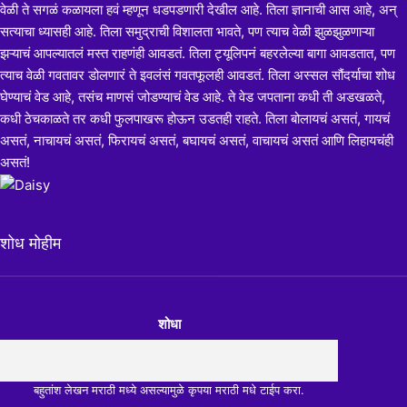
वेळी ते सगळं कळायला हवं म्हणून धडपडणारी देखील आहे. तिला ज्ञानाची आस आहे, अन्
सत्याचा ध्यासही आहे. तिला समुद्राची विशालता भावते, पण त्याच वेळी झुळझुळणाऱ्या
झऱ्याचं आपल्यातलं मस्त राहणंही आवडतं. तिला ट्यूलिपनं बहरलेल्या बागा आवडतात, पण
त्याच वेळी गवतावर डोलणारं ते इवलंसं गवतफूलही आवडतं. तिला अस्सल सौंदर्याचा शोध
घेण्याचं वेड आहे, तसंच माणसं जोडण्याचं वेड आहे. ते वेड जपताना कधी ती अडखळते,
कधी ठेचकाळते तर कधी फुलपाखरू होऊन उडतही राहते. तिला बोलायचं असतं, गायचं
असतं, नाचायचं असतं, फिरायचं असतं, बघायचं असतं, वाचायचं असतं आणि लिहायचंही
असतं!
शोध मोहीम
शोधा
बहुतांश लेखन मराठी मध्ये असल्यामुळे कृपया मराठी मधे टाईप करा.