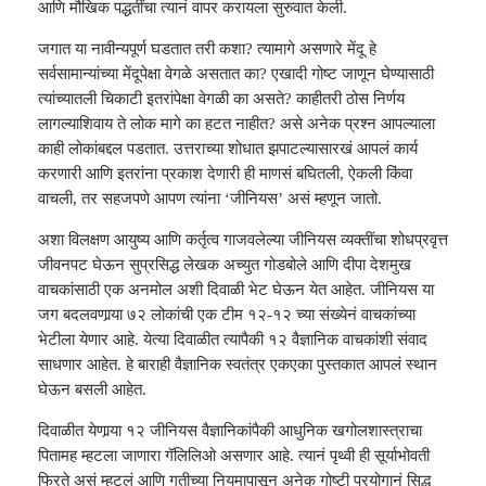
आणि मौखिक पद्धतींचा त्यानं वापर करायला सुरुवात केली.
जगात या नावीन्यपूर्ण घडतात तरी कशा? त्यामागे असणारे मेंदू हे
सर्वसामान्यांच्या मेंदूपेक्षा वेगळे असतात का? एखादी गोष्ट जाणून घेण्यासाठी
त्यांच्यातली चिकाटी इतरांपेक्षा वेगळी का असते? काहीतरी ठोस निर्णय
लागल्याशिवाय ते लोक मागे का हटत नाहीत? असे अनेक प्रश्‍न आपल्याला
काही लोकांबद्दल पडतात. उत्तराच्या शोधात झपाटल्यासारखं आपलं कार्य
करणारी आणि इतरांना प्रकाश देणारी ही माणसं बघितली, ऐकली किंवा
वाचली, तर सहजपणे आपण त्यांना ‘जीनियस’ असं म्हणून जातो.
अशा विलक्षण आयुष्य आणि कर्तृत्व गाजवलेल्या जीनियस व्यक्तींचा शोधप्रवृत्त
जीवनपट घेऊन सुप्रसिद्ध लेखक अच्युत गोडबोले आणि दीपा देशमुख
वाचकांसाठी एक अनमोल अशी दिवाळी भेट घेऊन येत आहेत. जीनियस या
जग बदलवणार्‍या ७२ लोकांची एक टीम १२-१२ च्या संख्येनं वाचकांच्या
भेटीला येणार आहे. येत्या दिवाळीत त्यापैकी १२ वैज्ञानिक वाचकांशी संवाद
साधणार आहेत. हे बाराही वैज्ञानिक स्वतंत्र एकएका पुस्तकात आपलं स्थान
घेऊन बसली आहेत.
दिवाळीत येणार्‍या १२ जीनियस वैज्ञानिकांपैकी आधुनिक खगोलशास्त्राचा
पितामह म्हटला जाणारा गॅलिलिओ असणार आहे. त्यानं पृथ्वी ही सूर्याभोवती
फिरते असं म्हटलं आणि गतीच्या नियमापासून अनेक गोष्टी प्रयोगानं सिद्ध