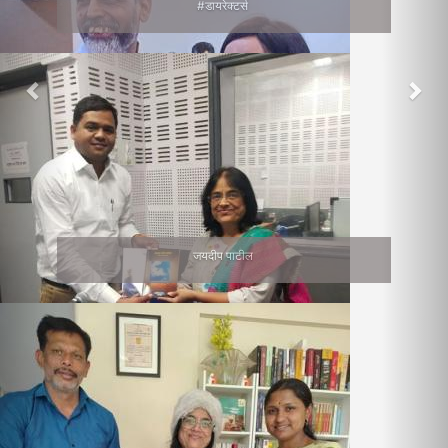
#डायरेक्टर्स
जयदीप पाटील