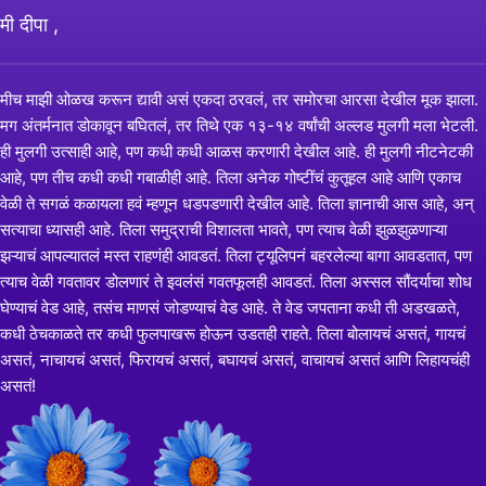
मी दीपा ,
मीच माझी ओळख करून द्यावी असं एकदा ठरवलं, तर समोरचा आरसा देखील मूक झाला.
मग अंतर्मनात डोकावून बघितलं, तर तिथे एक १३-१४ वर्षांची अल्लड मुलगी मला भेटली.
ही मुलगी उत्साही आहे, पण कधी कधी आळस करणारी देखील आहे. ही मुलगी नीटनेटकी
आहे, पण तीच कधी कधी गबाळीही आहे. तिला अनेक गोष्टींचं कुतूहल आहे आणि एकाच
वेळी ते सगळं कळायला हवं म्हणून धडपडणारी देखील आहे. तिला ज्ञानाची आस आहे, अन्
सत्याचा ध्यासही आहे. तिला समुद्राची विशालता भावते, पण त्याच वेळी झुळझुळणाऱ्या
झऱ्याचं आपल्यातलं मस्त राहणंही आवडतं. तिला ट्यूलिपनं बहरलेल्या बागा आवडतात, पण
त्याच वेळी गवतावर डोलणारं ते इवलंसं गवतफूलही आवडतं. तिला अस्सल सौंदर्याचा शोध
घेण्याचं वेड आहे, तसंच माणसं जोडण्याचं वेड आहे. ते वेड जपताना कधी ती अडखळते,
कधी ठेचकाळते तर कधी फुलपाखरू होऊन उडतही राहते. तिला बोलायचं असतं, गायचं
असतं, नाचायचं असतं, फिरायचं असतं, बघायचं असतं, वाचायचं असतं आणि लिहायचंही
असतं!