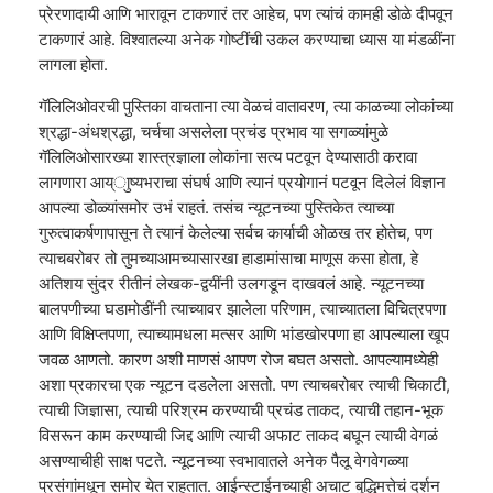
प्रेरणादायी आणि भारावून टाकणारं तर आहेच, पण त्यांचं कामही डोळे दीपवून
टाकणारं आहे. विश्वातल्या अनेक गोष्टींची उकल करण्याचा ध्यास या मंडळींना
लागला होता.
गॅलिलिओवरची पुस्तिका वाचताना त्या वेळचं वातावरण, त्या काळच्या लोकांच्या
श्रद्धा-अंधश्रद्धा, चर्चचा असलेला प्रचंड प्रभाव या सगळ्यांमुळे
गॅलिलिओसारख्या शास्त्रज्ञाला लोकांना सत्य पटवून देण्यासाठी करावा
लागणारा आय्ाुष्यभराचा संघर्ष आणि त्यानं प्रयोगानं पटवून दिलेलं विज्ञान
आपल्या डोळ्यांसमोर उभं राहतं. तसंच न्यूटनच्या पुस्तिकेत त्याच्या
गुरुत्वाकर्षणापासून ते त्यानं केलेल्या सर्वच कार्याची ओळख तर होतेच, पण
त्याचबरोबर तो तुमच्याआमच्यासारखा हाडामांसाचा माणूस कसा होता, हे
अतिशय सुंदर रीतीनं लेखक-द्वयींनी उलगडून दाखवलं आहे. न्यूटनच्या
बालपणीच्या घडामोडींनी त्याच्यावर झालेला परिणाम, त्याच्यातला विचित्रपणा
आणि विक्षिप्तपणा, त्याच्यामधला मत्सर आणि भांडखोरपणा हा आपल्याला खूप
जवळ आणतो. कारण अशी माणसं आपण रोज बघत असतो. आपल्यामध्येही
अशा प्रकारचा एक न्यूटन दडलेला असतो. पण त्याचबरोबर त्याची चिकाटी,
त्याची जिज्ञासा, त्याची परिश्रम करण्याची प्रचंड ताकद, त्याची तहान-भूक
विसरून काम करण्याची जिद्द आणि त्याची अफाट ताकद बघून त्याची वेगळं
असण्याचीही साक्ष पटते. न्यूटनच्या स्वभावातले अनेक पैलू वेगवेगळ्या
प्रसंगांमधून समोर येत राहतात. आईन्स्टाईनच्याही अचाट बुद्धिमत्तेचं दर्शन