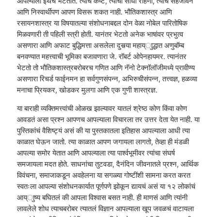
आपल्याला इथेच भेटतात. त्यांचे कष्ट, त्यांची साधी राहणी, त्यांचं सहजीवन
आणि निस्वार्थीपण आपण विसरू शकत नाही. भौतिकशास्त्र आणि
रसायनशास्त्र या विषयातल्या संशोधनाबद्दल दोन वेळा नोबेल पारितोषिक
मिळवणारी ती पहिली स्त्री होती. यानंतर भेटतो अनेक भाषांवर प्रभुत्व
असणारा आणि अफाट बुद्धिमत्ता असलेला दुसर्‍या महाय्ाुद्धात अणुबॉम्ब
बनवण्यात महत्त्वाची भूमिका बजावणारा जे. रॉबर्ट ओपेनहायमर. त्यानंतर
भेटतो तो भौतिकशास्त्रबरोबरच गणित आणि नॅनो टेक्नॉलॉजीमध्ये प्रावीण्य
असणारा रिचर्ड फाईनमन हा सर्वगुणसंपन्न, अभिरुचीसंपन्न, तत्त्वज्ञ, हळव्या
मनाचा प्रियकर, खोडकर मुलगा आणि एक गुणी शास्त्रज्ञ.
या बाराही व्यक्तिमत्त्वांची ओळख झाल्यावर यातलं श्रेष्ठ कोण किंवा कोण
आवडतं असा प्रश्न आपणच आपल्याला विचारला तर उत्तर देता येत नाही. या
पुस्तिकांचं वैशिष्ट्यं असं की या पुस्तकातला इतिहास आपल्याला आधी त्या
काळात घेऊन जातो. त्या काळात आपण जगायला लागतो, तेव्हा ही मंडळी
आपल्या समोर येतात आणि आपल्याला त्या पार्श्वभूमीवर त्यांचा संघर्ष
समजायला मदत होते. साधनांचा तुटवडा, दैनंदिन जीवनातले प्रश्न, आर्थिक
विवंचना, समाजाकडून अवहेलना या सगळ्या गोष्टींशी सामना करत करत
स्वतःला आपल्या संशोधनकार्यात पूर्णपणे झोकून द्यायचं असं या १२ लोकांचं
आय्ाुष्य बघितलं की आपला विश्वास बसत नाही. ही माणसं आणि त्यांनी
लावलेले शोध त्याचबरोबर त्यातलं विज्ञान आपल्याला खूप जवळचं वाटायला