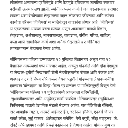
लोकांच्या असामान्य प्रतिभेमुळे आणि वेडामुळे इतिहासात जागतिक स्तरावर
बरीचशी उलथापालथ झाली, ज्यांनी आपल्या कार्यानं जग बदलवण्यास हातभार
लावला अशा वेगवेगळ्या क्षेत्रातल्या महान लोकांच्या जीवनाचा आणि त्यांच्या
कार्याचा परिचय ‘जीनियस’ या मालिकेतून वाचकांना होणार आहे. ‘जीनियस’
या प्रकल्पाचा आवाका बराच व्यापक असून आपल्याला यामध्ये विज्ञान,
तंत्रज्ञान, अर्थशास्त्र, मानसशास्त्र, तत्त्वज्ञान, संगीत, गणित, साहित्य,
कला आणि सामाजिक कार्य अशा अनेक क्षेत्रातले ७२ जीनियस
टप्प्याटप्प्यानं भेटायला येणार आहेत.
जीनियसच्या पहिल्या टप्प्यातल्या १२ पुस्तिका विज्ञानावर असून यात १२
वैज्ञानिक आपल्याशी गप्पा मारणार आहेत. अच्युत गोडबोले आणि दीपा देशमुख
या लेखक-द्वयींची लिखाणाची शैली नेहमीप्रमाणेच रोचक आणि रंजक आहे.
अवघड वाटणारे विषय सोपे करून वेधक पद्धतीनं मांडण्याचा लेखक-द्वयींचा
हातखंडा ‘कॅनव्हास’ या चित्र-शिल्प ग्रंथानंतर या मालिकेतूनही दिसून येतो.
‘जीनियस’च्या पहिल्या १२ पुस्तिकांमध्ये आपल्याला कॉस्मॉलॉजी,
सुक्ष्मजीवशास्त्र आणि अणुकेंद्रकाशी संबंधित भौतिकशास्त्र (न्युक्लिअर
फिजिक्स) यातली वैज्ञानिक मंडळी भेटणार आहेत. यात गॅलिलिओ गॅलिली,
सर आयझॅक न्यूटन, अल्बर्ट आईन्स्टाईन, स्टीफन हॉकिंग, एडवर्ड जेन्नर,
रॉबर्ट कॉख, लुई पाश्चर, अ‍ॅलेक्झांडर फ्लेमिंग, मेरी क्युरी, लीझ माइट्नर, जे.
रॉबर्ट ओपेनहायमर आणि रिचर्ड फाईनमन हे दिग्गज आहेत. यांचं आयुष्य तर