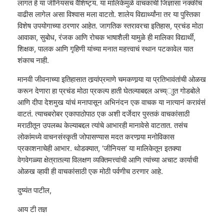
लागतं हे या जीनियसचं वैशिष्ट्य. या मालिकेमुळे वाचकांची जिज्ञासा नक्कीच
वाढीस लागेल असा विश्वास मला वाटतो. शालेय विद्यार्थ्यांना तर या पुस्तिका
विशेष उपयोगाच्या ठरणार आहेत. जागतिक स्तरावरचा इतिहास, प्रचंड मोठा
आवाका, सुबोध, रंजक आणि रोचक भाषाशैली यामुळे ही मालिका विद्यार्थी,
शिक्षक, पालक आणि गृहिणी यांच्या मनात महत्त्वाचं स्थान पटकावेल यात
शंकाच नाही.
मानवी जीवनाच्या इतिहासात तार्‍यांप्रमाणे चमकणार्‍या या प्रतिभावंतांची ओळख
करून देणारा हा प्रचंड मोठा प्रकल्प हाती घेतल्याबद्दल अच्य्ाुत गोडबोले
आणि दीपा देशमुख यांचं मनापासून अभिनंदन एक वाचक या नात्यानं करावंसं
वाटतं. त्याचबरोबर एकापाठोपाठ एक अशी दर्जेदार पुस्तकं वाचकांसाठी
मराठीतून उपलब्ध केल्याबद्दल त्यांचे आभारही मानावेसे वाटतात. तसंच
लोकांमध्ये वाचनसंस्कृती जोपासण्यास मदत करणार्‍या मनोविकास
प्रकाशनाचेही आभार. थोडक्यात, ‘जीनियस’ या मालिकेतून इतक्या
वेगवेगळ्या क्षेत्रातल्या विलक्षण व्यक्तिमत्त्वांची आणि त्यांच्या अचाट कार्याची
ओळख व्हावी ही वाचकांसाठी एक मोठी पर्वणीच ठरणार आहे.
दुष्यंत पाटील,
आय टी तज्ञ