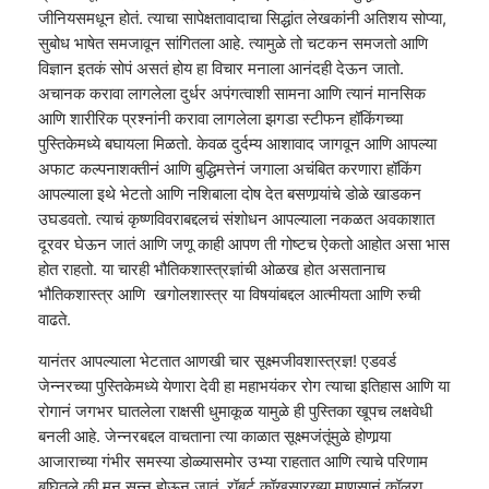
जीनियसमधून होतं. त्याचा सापेक्षतावादाचा सिद्धांत लेखकांनी अतिशय सोप्या,
सुबोध भाषेत समजावून सांगितला आहे. त्यामुळे तो चटकन समजतो आणि
विज्ञान इतकं सोपं असतं होय हा विचार मनाला आनंदही देऊन जातो.
अचानक करावा लागलेला दुर्धर अपंगत्वाशी सामना आणि त्यानं मानसिक
आणि शारीरिक प्रश्नांनी करावा लागलेला झगडा स्टीफन हॉकिंगच्या
पुस्तिकेमध्ये बघायला मिळतो. केवळ दुर्दम्य आशावाद जागवून आणि आपल्या
अफाट कल्पनाशक्तीनं आणि बुद्धिमत्तेनं जगाला अचंबित करणारा हॉकिंग
आपल्याला इथे भेटतो आणि नशिबाला दोष देत बसणार्‍यांचे डोळे खाडकन
उघडवतो. त्याचं कृष्णविवराबद्दलचं संशोधन आपल्याला नकळत अवकाशात
दूरवर घेऊन जातं आणि जणू काही आपण ती गोष्टच ऐकतो आहोत असा भास
होत राहतो. या चारही भौतिकशास्त्रज्ञांची ओळख होत असतानाच
भौतिकशास्त्र आणि खगोलशास्त्र या विषयांबद्दल आत्मीयता आणि रुची
वाढते.
यानंतर आपल्याला भेटतात आणखी चार सूक्ष्मजीवशास्त्रज्ञ! एडवर्ड
जेन्नरच्या पुस्तिकेमध्ये येणारा देवी हा महाभयंकर रोग त्याचा इतिहास आणि या
रोगानं जगभर घातलेला राक्षसी धुमाकूळ यामुळे ही पुस्तिका खूपच लक्षवेधी
बनली आहे. जेन्नरबद्दल वाचताना त्या काळात सूक्ष्मजंतूंमुळे होणार्‍या
आजाराच्या गंभीर समस्या डोळ्यासमोर उभ्या राहतात आणि त्याचे परिणाम
बघितले की मन सुन्न होऊन जातं. रॉबर्ट कॉखसारख्या माणसानं कॉलरा,