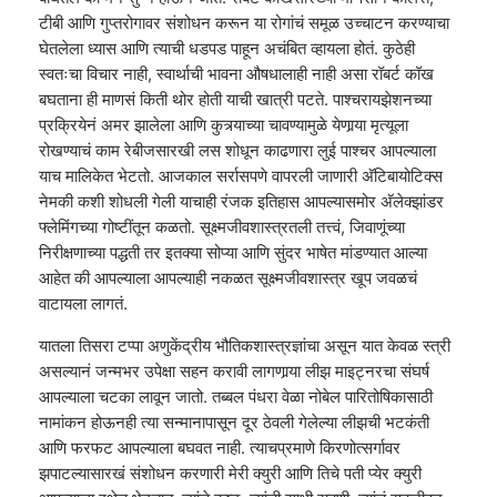
टीबी आणि गुप्तरोगावर संशोधन करून या रोगांचं समूळ उच्चाटन करण्याचा
घेतलेला ध्यास आणि त्याची धडपड पाहून अचंबित व्हायला होतं. कुठेही
स्वतःचा विचार नाही, स्वार्थाची भावना औषधालाही नाही असा रॉबर्ट कॉख
बघताना ही माणसं किती थोर होती याची खात्री पटते. पाश्चरायझेशनच्या
प्रक्रियेनं अमर झालेला आणि कुत्र्याच्या चावण्यामुळे येणार्‍या मृत्यूला
रोखण्याचं काम रेबीजसारखी लस शोधून काढणारा लुई पाश्चर आपल्याला
याच मालिकेत भेटतो. आजकाल सर्रासपणे वापरली जाणारी अ‍ॅटिबायोटिक्स
नेमकी कशी शोधली गेली याचाही रंजक इतिहास आपल्यासमोर अ‍ॅलेक्झांडर
फ्लेमिंगच्या गोष्टींतून कळतो. सूक्ष्मजीवशास्त्रतली तत्त्वं, जिवाणूंच्या
निरीक्षणाच्या पद्धती तर इतक्या सोप्या आणि सुंदर भाषेत मांडण्यात आल्या
आहेत की आपल्याला आपल्याही नकळत सूक्ष्मजीवशास्त्र खूप जवळचं
वाटायला लागतं.
यातला तिसरा टप्पा अणुकेंद्रीय भौतिकशास्त्रज्ञांचा असून यात केवळ स्त्री
असल्यानं जन्मभर उपेक्षा सहन करावी लागणार्‍या लीझ माइट्नरचा संघर्ष
आपल्याला चटका लावून जातो. तब्बल पंधरा वेळा नोबेल पारितोषिकासाठी
नामांकन होऊनही त्या सन्मानापासून दूर ठेवली गेलेल्या लीझची भटकंती
आणि फरफट आपल्याला बघवत नाही. त्याचप्रमाणे किरणोत्सर्गावर
झपाटल्यासारखं संशोधन करणारी मेरी क्युरी आणि तिचे पती प्येर क्युरी