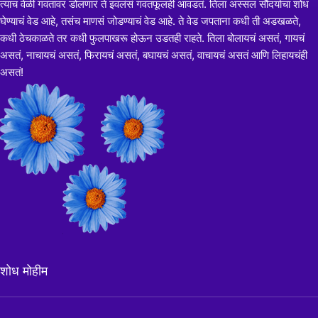
त्याच वेळी गवतावर डोलणारं ते इवलंसं गवतफूलही आवडतं. तिला अस्सल सौंदर्याचा शोध
घेण्याचं वेड आहे, तसंच माणसं जोडण्याचं वेड आहे. ते वेड जपताना कधी ती अडखळते,
कधी ठेचकाळते तर कधी फुलपाखरू होऊन उडतही राहते. तिला बोलायचं असतं, गायचं
असतं, नाचायचं असतं, फिरायचं असतं, बघायचं असतं, वाचायचं असतं आणि लिहायचंही
असतं!
शोध मोहीम