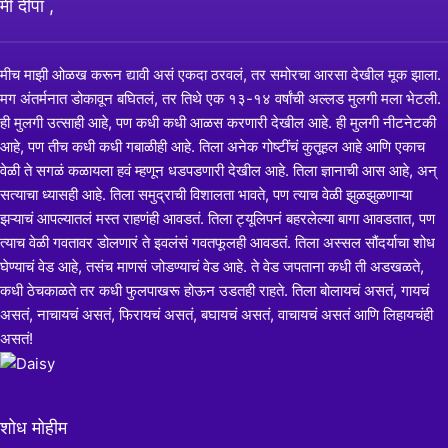
मी दीपा ,
मीच माझी ओळख करून द्यावी असं एकदा ठरवलं, तर समोरचा आरसा देखील मूक झाला.
मग अंतर्मनात डोकावून बघितलं, तर तिथे एक १३-१४ वर्षांची अल्लड मुलगी मला भेटली.
ही मुलगी उत्साही आहे, पण कधी कधी आळस करणारी देखील आहे. ही मुलगी नीटनेटकी
आहे, पण तीच कधी कधी गबाळीही आहे. तिला अनेक गोष्टींचं कुतूहल आहे आणि एकाच
वेळी ते सगळं कळायला हवं म्हणून धडपडणारी देखील आहे. तिला ज्ञानाची आस आहे, अन्
सत्याचा ध्यासही आहे. तिला समुद्राची विशालता भावते, पण त्याच वेळी झुळझुळणाऱ्या
झऱ्याचं आपल्यातलं मस्त राहणंही आवडतं. तिला ट्यूलिपनं बहरलेल्या बागा आवडतात, पण
त्याच वेळी गवतावर डोलणारं ते इवलंसं गवतफूलही आवडतं. तिला अस्सल सौंदर्याचा शोध
घेण्याचं वेड आहे, तसंच माणसं जोडण्याचं वेड आहे. ते वेड जपताना कधी ती अडखळते,
कधी ठेचकाळते तर कधी फुलपाखरू होऊन उडतही राहते. तिला बोलायचं असतं, गायचं
असतं, नाचायचं असतं, फिरायचं असतं, बघायचं असतं, वाचायचं असतं आणि लिहायचंही
असतं!
शोध मोहीम