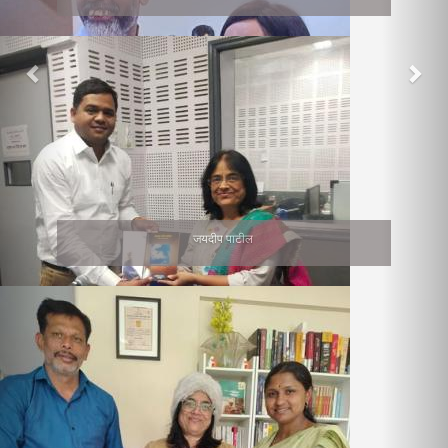
जयदीप पाटील