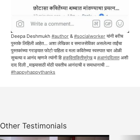
Deepa Deshmukh
#author
&
#socialworker
यांनी बरीच
पुस्तके लिहिली आहेत... अशा लेखिका व समाजसेविका असलेल्या ताईंचा
पुस्तकांच्या गराड्यात फोटो पाहिला व मला कवितेच्या स्वरुपात चार ओळी
सुचल्या व आनंद म्हणजे त्यांनी हि
#कविताकितीसुरेख
व
#आनंददिलात
अशी
दाद दिली _माझ्यासाठी मोठी पावतीच आनंदाची व समाधानाची ...
#happyhappythanks
Other Testimonials
Previous
Nex