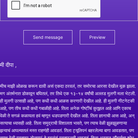
मी दीपा ,
मीच माझी ओळख करून द्यावी असं एकदा ठरवलं, तर समोरचा आरसा देखील मूक झाला.
मग अंतर्मनात डोकावून बघितलं, तर तिथे एक १३-१४ वर्षांची अल्लड मुलगी मला भेटली.
ही मुलगी उत्साही आहे, पण कधी कधी आळस करणारी देखील आहे. ही मुलगी नीटनेटकी
आहे, पण तीच कधी कधी गबाळीही आहे. तिला अनेक गोष्टींचं कुतूहल आहे आणि एकाच
वेळी ते सगळं कळायला हवं म्हणून धडपडणारी देखील आहे. तिला ज्ञानाची आस आहे, अन्
सत्याचा ध्यासही आहे. तिला समुद्राची विशालता भावते, पण त्याच वेळी झुळझुळणाऱ्या
झऱ्याचं आपल्यातलं मस्त राहणंही आवडतं. तिला ट्यूलिपनं बहरलेल्या बागा आवडतात, पण
त्याच वेळी गवतावर डोलणारं ते इवलंसं गवतफूलही आवडतं. तिला अस्सल सौंदर्याचा शोध