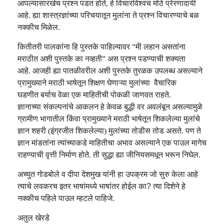
आपल्यासारखेच प्रश्न पडत होते
,
हे विचारविश्वच मोठे प्रेरणादायी
आहे.
ह्या शास्त्रज्ञांच्या परिचयातून मुलांना ते प्रश्न विचारण्याचे बळ
नक्कीच मिळेल.
कितीतरी पालकांना हि पुस्तके पाहिल्यावर “मी
लहान असतांना
मराठी
त
अशी पुस्तके का नव्हती
” अस प्रश्न पडण्याची शक्यता
आहे.
आजही ह्या पातळीवरील अशी पुस्तके तुरळक उपलब्ध असल्याने
प्रामुख्याने मराठी भाषेतून शिक्षण घेणाऱ्या मुलांच्या
वैचारिक
घडणीत
बर्याच वेळा
एक माहितीची पोकळी जाणवत राहते.
ज्ञानाच्या
संकल्पनांचे
आकलन
हे
केवळ बुद्धी वर अवलंबून असल्यामुळे
ग्रामीण
भागातील किंवा प्रामुख्याने
मराठी
भाषेतून शिकलेल्या मुलांचे
ज्ञान शहरी (इंग्रजीत शिकलेल्या) मुलांच्या तोडीस तोड
असते
. पण
ते
ज्ञान मांडतांना
त्यांच्याकडे माहितीचा अभाव असल्याने एक पाउल मागेच
राहण्याची वृत्ती निर्माण होते. ती सुद्धा ह्या
जीनियसमधून
भरून निघेल.
अच्युत गोडबोले व दीपा देशमुख यांनी हा उपक्रम जो सुरु केला आहे
त्याचे लवकरच
इतर भाषांमध्ये
भाषांतर होईल का
?
त्या दिशेने हे
नक्कीच पहिले पाउल म्ह
ट
ले पाहिजे.
अतुल खेरडे