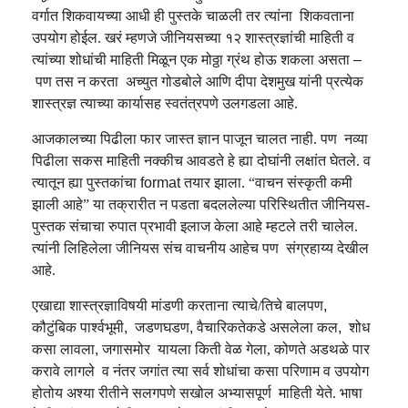
वर्गात शिकवायच्या आधी
ही
पुस्तके
चाळली तर
त्यांना शिकवताना
उपयोग होईल.
खरं म्हणजे
जीनियसच्या
१२ शास्त्रज्ञांची माहिती व
त्यांच्या शो
धांची
माहिती मिळून एक मोठ्ठा ग्रंथ होऊ शकला असता
–
पण तस न करता
अच्युत गोडबोले
आणि
दीपा देशमुख
यांनी प्रत्येक
शास्त्रज्ञ त्याच्या कार्यासह स्वतंत्रपणे उलगडला आहे.
आजकालच्या पिढीला फार जास्त ज्ञान पाजून चालत नाही. पण
नव्या
पिढीला सकस माहिती नक्कीच आवडते हे ह्या दोघांनी लक्षांत घेतले. व
त्यातून ह्या पुस्तकांचा
format
तयार झाला.
“वाचन संस्कृती कमी
झाली आहे” या तक्रारीत न पडता
बदललेल्या परिस्थितीत
जीनियस-
पुस्तक संचाचा रुपात
प्रभावी इलाज केला आहे
म्हटले तरी चालेल
.
त्यांनी लिहिले
ला जीनियस संच
वाचनीय
आहे
च पण
संग्रहाय्य देखील
आहे.
एखाद्या
शास्त्रज्ञा
विषयी मांडणी करताना
त्याचे/तिचे बालपण
,
कौटुंबिक पार्श्वभूमी
,
जडणघडण
,
वैचारिकतेकडे असलेला कल
,
शोध
कसा लावला
,
जगासमोर
यायला किती वेळ गेला
, कोणते अडथळे पार
करावे लागले
व नंतर जगांत त्या सर्व शोधांचा कसा परिणाम व उपयोग
होतोय अश्या
रीतीने सलगपणे सखोल अभ्यासपूर्ण
माहिती येते. भाषा