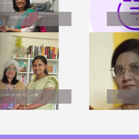
सुनीता भागवत
Medha Joshi