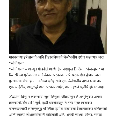
मानवतेच्या इतिहासाचे आणि विज्ञानविश्वाचे विलोभनीय दर्शन घडवणारे बारा
“जीनियस”
“जीनियस” – अच्युत गोडबोले आणि दीपा देशमुख लिखित, "कॅनव्हास" या
चित्रशिल्प ग्रंथानंतर मनोविकास प्रकाशनातर्फे प्रकाशित होणारा बारा
पुस्तकांचा संच ‘हा मानवतेच्या इतिहासाचे एक विलोभनीय दर्शन घडवणारा
एक अद्वितीय, अभूतपूर्व असा प्रकार आहे’, असं म्हणणे चुकीचे होणार नाही.
डोळ्यांना दिसू न शकणाऱ्या सूक्ष्मातिसूक्ष्म जीवांपासून ते अणुरेणूच्या अगम्य
हालचालीपर्यंत आणि सूर्य, पृथ्वी चंद्रांपासून ते इतर ग्रह ताऱ्यांच्या
चलनवलनांची शास्त्रशुद्ध गणितीक प्रमेय मांडणाऱ्या वैज्ञानिकांच्या चरित्रांची
आणि त्यांच्या शोधकार्याची ही मांदियाळी आहे. अगदी साध्या, सोप्या, रसाळ