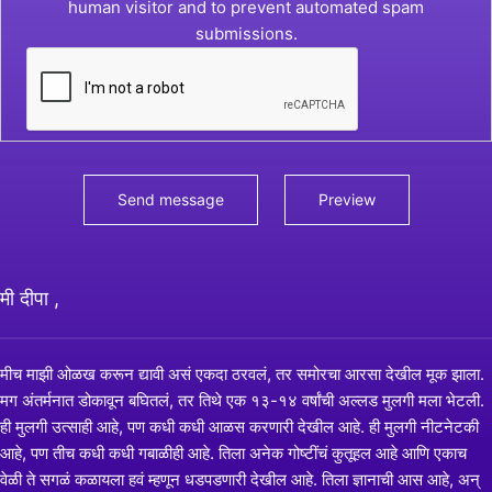
human visitor and to prevent automated spam
submissions.
मी दीपा ,
मीच माझी ओळख करून द्यावी असं एकदा ठरवलं, तर समोरचा आरसा देखील मूक झाला.
मग अंतर्मनात डोकावून बघितलं, तर तिथे एक १३-१४ वर्षांची अल्लड मुलगी मला भेटली.
ही मुलगी उत्साही आहे, पण कधी कधी आळस करणारी देखील आहे. ही मुलगी नीटनेटकी
आहे, पण तीच कधी कधी गबाळीही आहे. तिला अनेक गोष्टींचं कुतूहल आहे आणि एकाच
वेळी ते सगळं कळायला हवं म्हणून धडपडणारी देखील आहे. तिला ज्ञानाची आस आहे, अन्