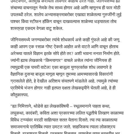
उमटवणारे, अंतर्मुख करायला लावणारे काहीच उरत नाही. जीनियसच्या ह्या
संचाच्या वाचनातून नेमके तेच साध्य होणार आहे आणि म्हणूनच ही फार मोठी
उपलब्धी ठरेल. शालेय अभ्यासक्रमाबरोबर एखाद्या शाळेतल्या गुरुजींनी लुई
पाश्चर किंवा स्टीफन हॉकिंग वाचून दाखवल्यास शाळेच्या धड्यातला तोच
शास्त्रज्ञ एकदम वेगळा वाटू शकेल.
जीनियसमध्ये जगण्याबरोबर त्यांचे शोधकार्य असे काही गुंफले आहे की जणू
काही आपण एक रसाळ गोष्ट ऐकतो आहोत असे वाटते आणि वाचून होताच
अरेच्च्या यातले विज्ञान इतके सोपे होते तर? अशी भावना मनात निर्माण होते.
ज्यांनी ह्याच लेखकाचे “किमयागार” वाचले असेल त्यांना जीनियस ही
त्यापुढची एक पायरी वाटेल! एका बाजूला युगप्रवर्तक शोध लावणारे हे
वैज्ञानिक दुसऱ्या बाजूस माणूस म्हणून तुमच्या आमच्यासारखे विकारांनी
ग्रासलेले होते, हे देखील अतिशय संयतपणे मांडलेले आहे. त्यामुळे त्यांच्या
प्रतिमेचे भंजन होणार नाही इतपत दक्षता लेखकद्वयीने घेतली आहे, हे ही
कौतुकास्पद.
"ह्या निमित्ताने, थोडेसे ह्या लेखकांविषयी – स्थूलमानाने पाहता कथा,
लघुकथा, कादंबरी, कविता अशा प्रकारच्या ललित पद्धतीचे लिखाण काळाच्या
विविध टप्प्यांवर मराठी साहित्यात सतत येताना दिसते. त्या त्या काळातल्या
समाजमनाचे प्रतिबिंब त्यात उमटत जाते. साहजिकच त्याला लोकाश्रय
मिळतो. राजाश्रय मिळतो. पुरस्कार मिळतात. त्यामुळेच त्यात नवनवीन भर