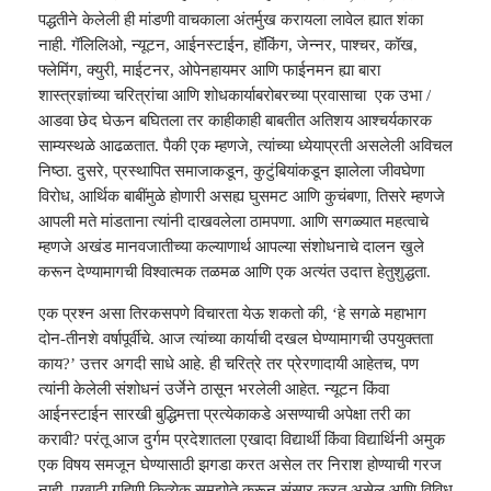
पद्धतीने केलेली ही मांडणी वाचकाला अंतर्मुख करायला लावेल ह्यात शंका
नाही. गॅलिलिओ, न्यूटन, आईनस्टाईन, हॉकिंग, जेन्नर, पाश्चर, कॉख,
फ्लेमिंग, क्युरी, माईटनर, ओपेनहायमर आणि फाईनमन ह्या बारा
शास्त्रज्ञांच्या चरित्रांचा आणि शोधकार्याबरोबरच्या प्रवासाचा एक उभा /
आडवा छेद घेऊन बघितला तर काहीकाही बाबतीत अतिशय आश्चर्यकारक
साम्यस्थळे आढळतात. पैकी एक म्हणजे, त्यांच्या ध्येयाप्रती असलेली अविचल
निष्ठा. दुसरे, प्रस्थापित समाजाकडून, कुटुंबियांकडून झालेला जीवघेणा
विरोध, आर्थिक बाबींमुळे होणारी असह्य घुसमट आणि कुचंबणा, तिसरे म्हणजे
आपली मते मांडताना त्यांनी दाखवलेला ठामपणा. आणि सगळ्यात महत्वाचे
म्हणजे अखंड मानवजातीच्या कल्याणार्थ आपल्या संशोधनाचे दालन खुले
करून देण्यामागची विश्वात्मक तळमळ आणि एक अत्यंत उदात्त हेतुशुद्धता.
एक प्रश्न असा तिरकसपणे विचारता येऊ शकतो की, ‘हे सगळे महाभाग
दोन-तीनशे वर्षापूर्वीचे. आज त्यांच्या कार्याची दखल घेण्यामागची उपयुक्तता
काय?’ उत्तर अगदी साधे आहे. ही चरित्रे तर प्रेरणादायी आहेतच, पण
त्यांनी केलेली संशोधनं उर्जेने ठासून भरलेली आहेत. न्यूटन किंवा
आईनस्टाईन सारखी बुद्धिमत्ता प्रत्येकाकडे असण्याची अपेक्षा तरी का
करावी? परंतू आज दुर्गम प्रदेशातला एखादा विद्यार्थी किंवा विद्यार्थिनी अमुक
एक विषय समजून घेण्यासाठी झगडा करत असेल तर निराश होण्याची गरज
नाही. एखादी गृहिणी कित्येक समझोते करून संसार करत असेल आणि विविध