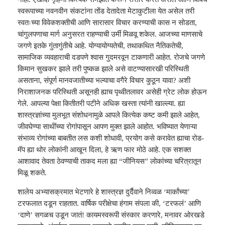
स्वरूपाच्या नवनवीन संकटांना तोंड देतादेता मेटाकुटीला येत असेल तरी
स्वतःच्या विवेकशक्तीची आणि सारासार विचार करण्याची कास न सोडता,
चांगुलपणाचा मार्ग अनुसरत राहण्याची उर्मी मिळवू शकेल. आजच्या माणसाचे
जगणे इतके गुंतागुंतीचे आहे. योग्यायोग्यतेची, तथाकथित नैतिकतेची,
सामाजिक व्यवहाराची दडपणे श्वास गुदमरवून टाकणारी आहेत. रोजचे जगणे
किमान सुखकर झाले तरी पुष्कळ झाले असे वाटण्यासारखी परिस्थिती
असताना, संपूर्ण मानवजातीच्या भल्याचा वगैरे विचार कुठून यावा? अशी
निराशाजनक परिस्थिती असूनही ह्याच पृथ्वीतलावर असेही ग्रेट लोक होऊन
गेले. आपल्या पेक्षा कितीतरी पटीने अधिक खस्ता त्यांनी खाल्ल्या. ह्या
शास्त्रज्ञांच्या मुलभूत संशोधनामुळे आपले कित्येक कष्ट कमी झाले आहेत,
जीवघेण्या साथींच्या रोगांपासून आपण मुक्त झाले आहोत. भविष्यात येणाऱ्या
संभाव्य रोगांच्या बाबतीत लस कशी शोधावी, प्रयोग कसे करावेत ह्याचा रोड-
मॅप ह्या थोर लोकांनी आखून दिला, हे ऋण फार मोठे आहे. एक सशक्त
आशावाद तेवता ठेवण्याची ताकद मला ह्या “जीनियस” लोकांच्या चरित्रातून
मिळू शकते.
शालेय अभ्यासक्रमात भेटणारे हे शास्त्रज्ञ दुर्दैवाने निव्वळ ‘मार्कांच्या’
टरफलात दडून राहतात. वार्षिक परीक्षेचा हंगाम संपला की, ‘टरफलं’ आणि
‘दाणे’ सगळच उडून जातं! कायमस्वरूपी संस्कार करणारे, मनावर ओरखडे