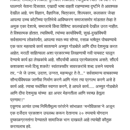
घालणारे येताना दिसतात. एखादी भाषा वाहती राहण्याच्या दृष्टीने ते आवश्यक
देखील आहे. पण विज्ञान, वैज्ञानिक, चित्रकार, शिल्पकार, कलाकार जेव्हा
आपल्या उच्च कोटीच्या प्रतिभेचे आविष्करण समाजासमोर मांडतात तेव्हा ते
अमुक एका देशाचे, समाजाचे किंवा विशिष्ट कालखंडाचे देखील उरत नाहीत.
ते विश्वात्मक होतात. त्याविषयी, त्यांच्या कार्याविषयी, सुखं-दुखांविषयी
सर्वसामान्य लोकांपर्यंत, आपल्या स्वतःच्या सोप्या, रसाळ भाषेतून पोचवण्याचे
एक फार महत्वाचे कार्य सातत्याने अच्युत गोडबोले आणि दीपा देशमुख करत
आहेत. मराठी साहित्याला अशा प्रकारच्या लिखाणाची नवी पायवाट घालून
देण्याचे कार्य ह्या लेखकांचे आहे. सौंदर्याची आवड प्रत्येकालाच असते. सौंदर्य
कशाकशा मध्ये दिसू शकते? स्वांतत्र्यवीर सावरकरांचे शब्द उसने घ्यायचे
तर, “जे जे उत्तम, उदात्त, उन्नत, महन्मधूर ते ते...” सर्वसामान्य वाचकाच्या
सौन्दर्यविषयक जाणीवा निर्माण करणे आणि नंतर त्या प्रगल्भ करणे असे हे
कार्य आहे. त्याचा यथोचित स्वागत करणे, हे आपले कार्य..... अच्युत गोडबोले
आणि दीपा देशमुख यांच्या ह्या अपार मेहनतीला आणि स्वच्छ हेतूला
प्रणाम!!"
एकूणच अत्यंत उच्च निर्मितीमूल्य परंपरेने सांभाळत ‘मनोविकास’ने अजून
एक दर्जेदार प्रकाशन उपलब्ध करून देतानाच २० रुपयाचे योगदान
दुष्काळग्रस्तांना देण्यातले सामाजिक भान दाखवले आहे त्याचेही कौतुक
करायलाच हवे.