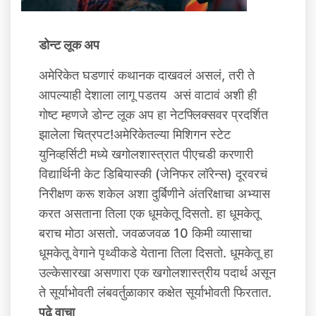
डोन्ट लूक अप
अमेरिकेत घडणारं कथानक दाखवलं असलं, तरी ते
आपल्याही देशाला लागू पडतय असं वाटावं अशी ही
गोष्ट म्हणजे डोन्ट लूक अप हा नेटफ्लिक्सवर प्रदर्शित
झालेला चित्रपट!अमेरिकेतल्या मिशिगन स्टेट
युनिव्‍हर्सिटी मध्ये खगोलशास्त्रात पीएचडी करणारी
विद्यार्थिनी केट डिबियास्की (जेनिफर लॉरेन्स) दूरवरचं
निरीक्षण करू शकेल अशा दुर्बिणीने अंतरिक्षाचा अभ्यास
करत असताना तिला एक धूमकेतू दिसतो. हा धूमकेतू
बराच मोठा असतो. जवळजवळ 10 किमी व्‍यासाचा
धूमकेतू वेगाने पृथ्वीकडे येताना तिला दिसतो. धूमकेतू हा
उल्केसारखा असणारा एक खगोलशास्त्रीय पदार्थ असून
ते सूर्याभोवती लंबवर्तुळाकार कक्षेत सूर्याभोवती फिरतात.
पुढे वाचा