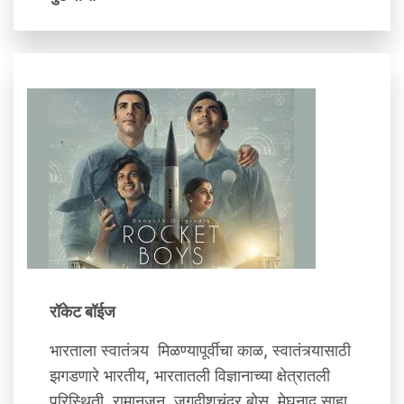
रॉकेट बॉईज
भारताला स्वातंत्र्य मिळण्यापूर्वीचा काळ, स्वातंत्र्यासाठी
झगडणारे भारतीय, भारतातली विज्ञानाच्या क्षेत्रातली
परिस्थिती, रामानुजन, जगदीशचंद्र बोस, मेघनाद साहा,