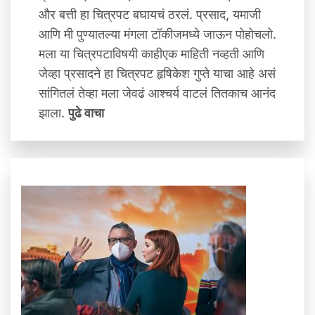
और बत्ती हा चित्रपट बघायचं ठरलं. प्रसाद, यमाजी
आणि मी पुण्यातल्या मंगला टॉकीजमध्ये जाऊन पोहोचलो.
मला या चित्रपटाविषयी काहीएक माहिती नव्‍हती आणि
जेव्‍हा प्रसादने हा चित्रपट हृषिकेश गुप्ते याचा आहे असं
सांगितलं तेव्‍हा मला जेवढं आश्चर्य वाटलं तितकाच आनंद
झाला.
पुढे वाचा