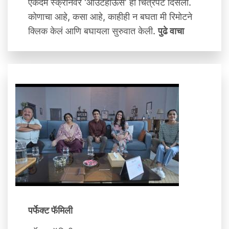
एकदम स्क्रीनवर ‘आउटहाऊस’ हा चित्रपट दिसला.
कोणाचा आहे, कसा आहे, काहीही न बघता मी रिमोटने
क्लिक केलं आणि बघायला सुरुवात केली.
पुढे वाचा
पर्फेक्ट फॅमिली