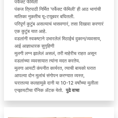
पर्फेक्ट फॅमिली
पंकज त्रिपाठी निर्मित ‘पर्फेक्ट फॅमिली’ ही आठ भागांची
मालिका नुकतीच यू-टयूबवर बघितली.
परिपूर्ण कुटुंब असल्याचं भासवणारं, तसा दिखावा करणारं
एक कुटुंब यात आहे.
वडलांनी स्वकष्टाने उभारलेलं मिठाईचं दुकान/व्‍यवसाय,
आई आज्ञाधारक सुगृहिणी
मुलगी लग्न झालेलं असलं, तरी माहेरीच राहत असून
वडलांच्या व्‍यवसायात त्यांना मदत करतेय.
मुलगा आयटी कंपनीत कार्यरत, त्याची बायको घरात
आपल्या दोन मुलांचं संगोपन करण्यात व्‍यस्त,
घरातल्या कलहामुळे दानी या 10-12 वर्षांच्या मुलीला
एन्झायटीचा पॅनिक ॲटक येतो.
पुढे वाचा