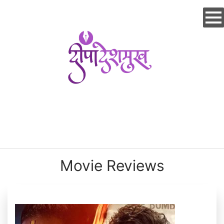
Skip
to
main
content
Movie Reviews