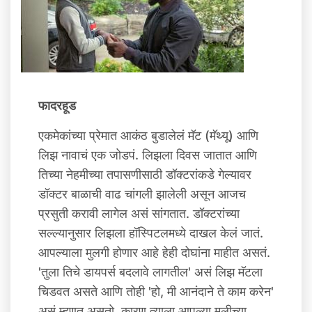
फादरहूड
एकमेकांच्या प्रेमात आकंठ बुडालेलं मॅट (मॅथ्यू) आणि
लिझ नावाचं एक जोडपं. लिझला दिवस जातात आणि
तिच्या नेहमीच्या तपासणीसाठी डॉक्टरांकडे गेल्यावर
डॉक्टर बाळाची वाढ चांगली झालेली असून आजच
प्रसुती करावी लागेल असं सांगतात. डॉक्टरांच्या
सल्ल्यानुसार लिझला हॉस्पिटलमध्ये दाखल केलं जातं.
आपल्याला मुलगी होणार आहे हेही दोघांना माहीत असतं.
'तुला तिचे डायपर्स बदलावे लागतील' असं लिझ मॅटला
चिडवत असते आणि तोही 'हो, मी आनंदाने ते काम करेन'
असं म्हणत असतो. कारण त्याला आपल्या मुलीच्या