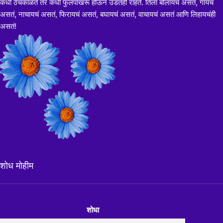
कधी ठेचकाळते तर कधी फुलपाखरू होऊन उडतही राहते. तिला बोलायचं असतं, गायचं
असतं, नाचायचं असतं, फिरायचं असतं, बघायचं असतं, वाचायचं असतं आणि लिहायचंही
असतं!
शोध मोहीम
शोधा