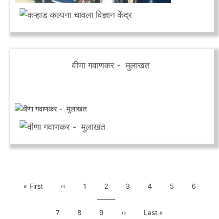
वीणा गवाणकर - मुलाखत
Pagination
First
« First
Previous
‹‹
Page
1
Current
2
Page
3
Page
4
Page
5
Page
6
page
page
page
Page
7
Page
8
Page
9
Next
››
Last
Last »