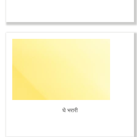
घे भरारी