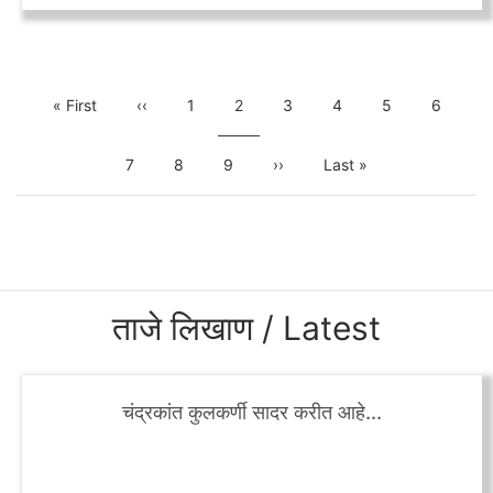
Pagination
First
« First
Previous
‹‹
Page
1
Current
2
Page
3
Page
4
Page
5
Page
6
page
page
page
Page
7
Page
8
Page
9
Next
››
Last
Last »
page
page
ताजे लिखाण / Latest
चंद्रकांत कुलकर्णी सादर करीत आहे...