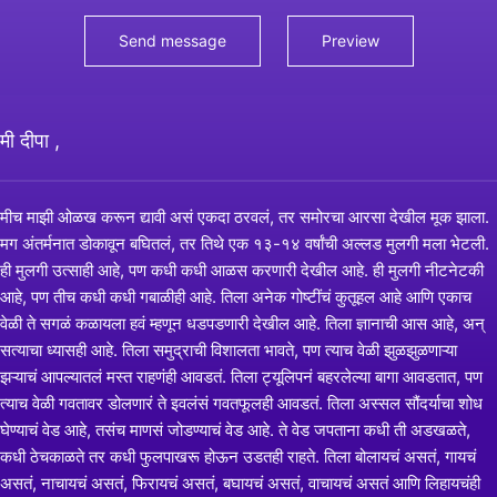
मी दीपा ,
मीच माझी ओळख करून द्यावी असं एकदा ठरवलं, तर समोरचा आरसा देखील मूक झाला.
मग अंतर्मनात डोकावून बघितलं, तर तिथे एक १३-१४ वर्षांची अल्लड मुलगी मला भेटली.
ही मुलगी उत्साही आहे, पण कधी कधी आळस करणारी देखील आहे. ही मुलगी नीटनेटकी
आहे, पण तीच कधी कधी गबाळीही आहे. तिला अनेक गोष्टींचं कुतूहल आहे आणि एकाच
वेळी ते सगळं कळायला हवं म्हणून धडपडणारी देखील आहे. तिला ज्ञानाची आस आहे, अन्
सत्याचा ध्यासही आहे. तिला समुद्राची विशालता भावते, पण त्याच वेळी झुळझुळणाऱ्या
झऱ्याचं आपल्यातलं मस्त राहणंही आवडतं. तिला ट्यूलिपनं बहरलेल्या बागा आवडतात, पण
त्याच वेळी गवतावर डोलणारं ते इवलंसं गवतफूलही आवडतं. तिला अस्सल सौंदर्याचा शोध
घेण्याचं वेड आहे, तसंच माणसं जोडण्याचं वेड आहे. ते वेड जपताना कधी ती अडखळते,
कधी ठेचकाळते तर कधी फुलपाखरू होऊन उडतही राहते. तिला बोलायचं असतं, गायचं
असतं, नाचायचं असतं, फिरायचं असतं, बघायचं असतं, वाचायचं असतं आणि लिहायचंही