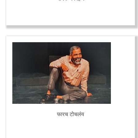
फारच टोचलंय