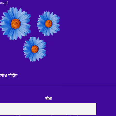
असतं!
शोध मोहीम
शोधा