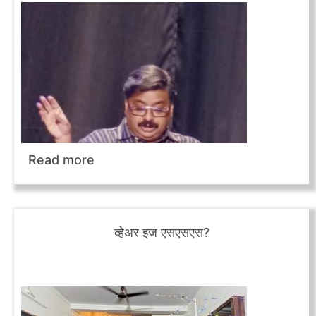
Read more
व्‍हेअर इज एसएसएस?