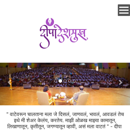
Skip
to
main
content
" वाटेवरून चालताना मला जे दिसलं, जाणवलं, भावलं, आवडलं तेच
इथे मी शेअर केलंय, करतेय. माझी ओळख माझ्या कामातून,
लिखाणातून, कृतीतून, जगण्यातून व्हावी, असं मला वाटतं " - दीपा