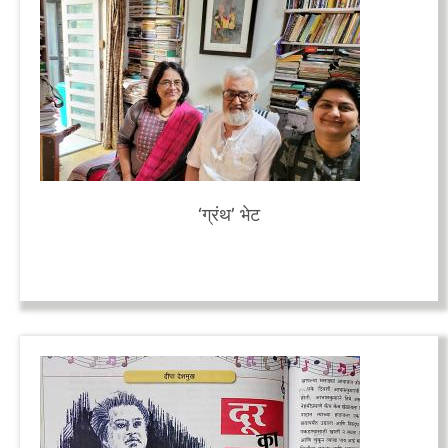
‘ग्रंथ’ भेट