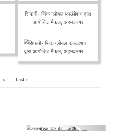
page
page
मरणीय
किशोर मित्र आणि आदिती ट्रेनिंग
सेंटर!
सिंफनी- थिंक ग्लोबल फाउंडेशन द्वारा
आयोजित मैफल, अहमदनगर