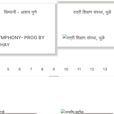
ge
page
कार्यक्रम
संत व्याख्यानमाला लोणावळा
येवल्यात साजरी झालेली अविस्
बुद्धपोर्णिमा!
सिम्फनी - आशय पुणे
स्त्री शिक्षण संस्था, धुळे