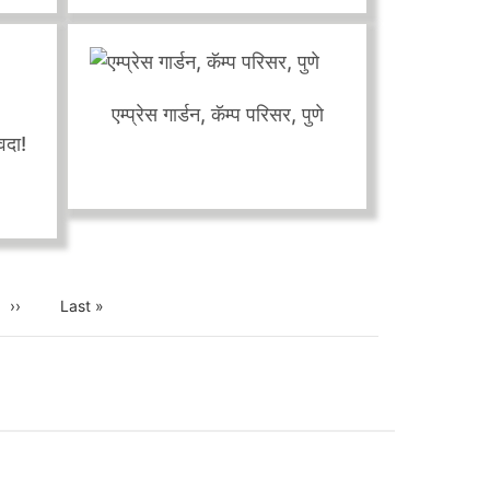
माझी व्यसनं......