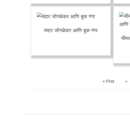
No front page content has been created yet.
Follow the
User Guide
to start building your site.
दुःखालाही चिमटीमध्ये..
स