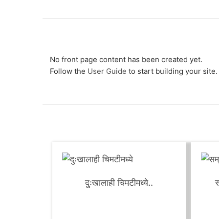
" वाटेवरून चालताना मला जे दिसलं, जाणवलं, भावलं, आवडल