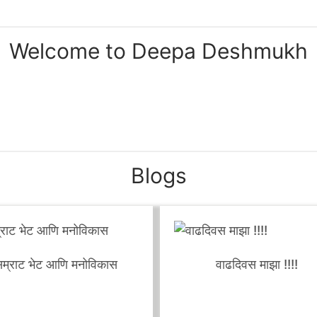
ं तेच इथे मी शेअर केलंय, करतेय. माझी ओळख माझ्या कामातून, लिखाणात
Welcome to Deepa Deshmukh