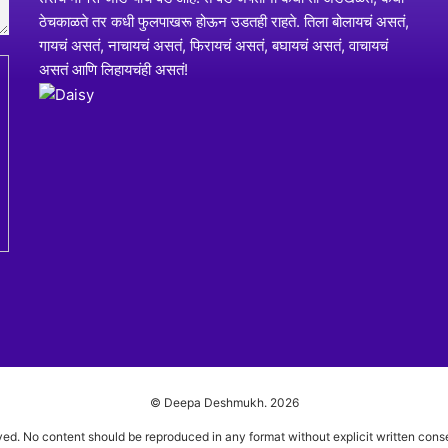
मी दीपा ,
श
मीच माझी ओळख करून द्यावी असं एकदा ठरवलं, तर समोरचा आरसा
श
देखील मूक झाला. मग अंतर्मनात डोकावून बघितलं, तर तिथे एक १३-१४
वर्षांची अल्लड मुलगी मला भेटली. ही मुलगी उत्साही आहे, पण कधी कधी
आळस करणारी देखील आहे. ही मुलगी नीटनेटकी आहे, पण तीच कधी
ब
कधी गबाळीही आहे. तिला अनेक गोष्टींचं कुतूहल आहे आणि एकाच वेळी ते
सगळं कळायला हवं म्हणून धडपडणारी देखील आहे. तिला ज्ञानाची आस
आहे, अन् सत्याचा ध्यासही आहे. तिला समुद्राची विशालता भावते, पण त्याच
वेळी झुळझुळणाऱ्या झऱ्याचं आपल्यातलं मस्त राहणंही आवडतं. तिला
ट्यूलिपनं बहरलेल्या बागा आवडतात, पण त्याच वेळी गवतावर डोलणारं ते
इवलंसं गवतफूलही आवडतं. तिला अस्सल सौंदर्याचा शोध घेण्याचं वेड आहे,
तसंच माणसं जोडण्याचं वेड आहे. ते वेड जपताना कधी ती अडखळते, कधी
ठेचकाळते तर कधी फुलपाखरू होऊन उडतही राहते. तिला बोलायचं असतं,
गायचं असतं, नाचायचं असतं, फिरायचं असतं, बघायचं असतं, वाचायचं
असतं आणि लिहायचंही असतं!