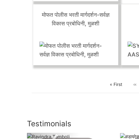
page
pa
सानियाची विद्यावाणी रेडिओवर रंगलेली
व
मुलाखत!
मोफत पोलीस भरती मार्गदर्शन-सर्वज्ञ
विकास प्रबोधिनी, मुळशी