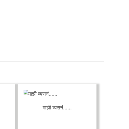
ून, कृतीतून, जगण्यातून व्हावी, असं मला वाटतं " - दीपा