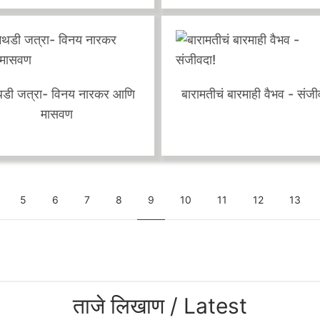
Blogs
म्राट भेट आणि मनोविकास
वाढदिवस माझा !!!!