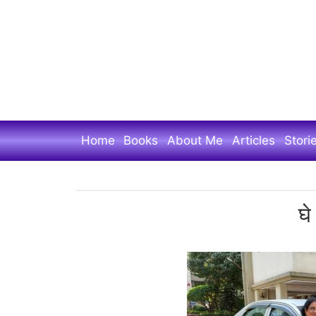
Skip
to
main
content
Home
Books
About Me
Articles
Stori
घे
घे
भरारी