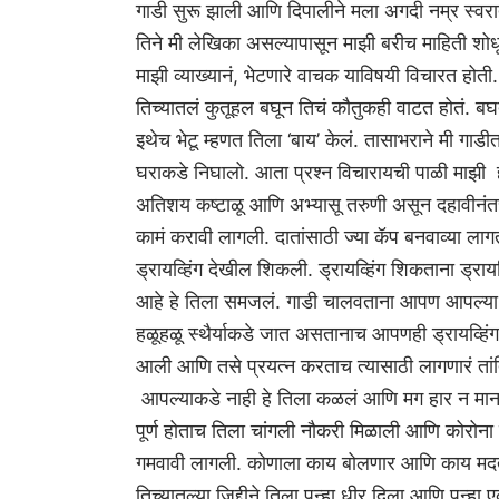
गाडी सुरू झाली आणि दिपालीने मला अगदी नम्र स्वरात
तिने मी लेखिका असल्यापासून माझी बरीच माहिती शोध
माझी व्‍याख्यानं, भेटणारे वाचक याविषयी विचारत होती. मी
तिच्यातलं कुतूहल बघून तिचं कौतुकही वाटत होतं. ब
इथेच भेटू म्हणत तिला ‘बाय’ केलं. तासाभराने मी ग
घराकडे निघालो. आता प्रश्न विचारायची पाळी माझी ह
अतिशय कष्टाळू आणि अभ्यासू तरुणी असून दहावीनंतरच त
कामं करावी लागली. दातांसाठी ज्या कॅप बनवाव्‍या लागता
ड्रायव्‍हिंग देखील शिकली. ड्रायव्‍हिंग शिकताना ड्र
आहे हे तिला समजलं. गाडी चालवताना आपण आपल्या स्
हळूहळू स्थैर्याकडे जात असतानाच आपणही ड्रायव्‍हिं
आली आणि तसे प्रयत्न करताच त्यासाठी लागणारं तांत
आपल्याकडे नाही हे तिला कळलं आणि मग हार न मानता 
पूर्ण होताच तिला चांगली नौकरी मिळाली आणि कोरोना
गमवावी लागली. कोणाला काय बोलणार आणि काय मदत म
तिच्यातल्या जिद्दीने तिला पुन्हा धीर दिला आणि पुन्हा