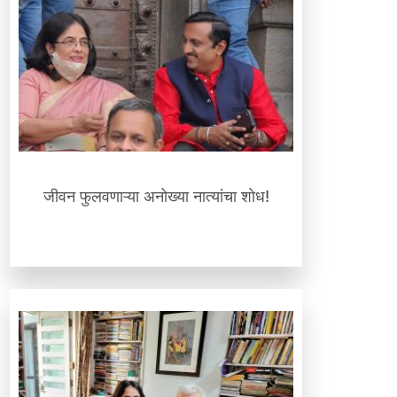
जीवन फुलवणाऱ्या अनोख्या नात्यांचा शोध!