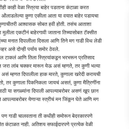
तरीही काही वेळा स्त्रिया बाहेर पडताना कंटाळा करत
ी ओंलाडलेल्या कुणा एकीला आता या वयात बाहेर पडायचा
ा कुणाचीतरी आश्वासक सोबत हवी होती. तसंच आताशा
ुलीला एकटीनं बाहेरगावी जाताना तिच्यासोबत टॅक्सीत
च्या मनात दिपालीला दिसला आणि तिने मग गाडी विथ लेडी
्‍हर असे दोन्ही पर्याय समोर ठेवले.
ल टाकलं आणि तिला स्त्रियांकडून भरभरून प्रतिसाद
ा लांब चक्‍कर मारून येऊ असं म्हणते, तर कुणी भल्या
 असं म्हणत दिपालीला हाक मारते, कुणाला खरेदी करायची
ो, तर कुणाला पिकनिकला जायचं असतं, कुणा मैत्रिणींना
ासाठी या सगळ्यांना दिपाली आपल्याबरोबर असणं खूप छान
े आपल्याबरोबर येणाऱ्या स्त्रीचं मन जिंकून घेते आणि मग
ेच, पण गाडी चालवताना ती कधीही समोरून बेदरकारपणे
डीत कंटाळत नाही. अतिशय सफाईदारपणे प्रत्येक वेळी