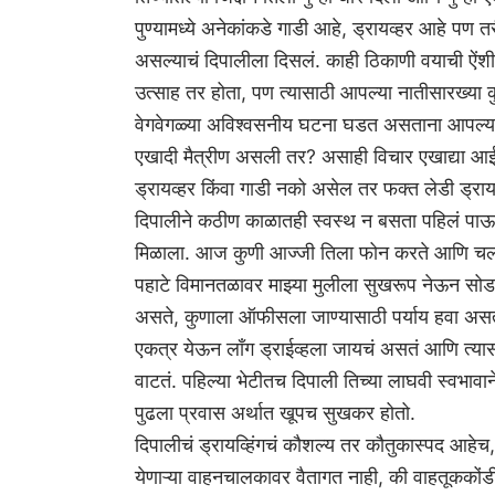
पुण्यामध्ये अनेकांकडे गाडी आहे, ड्रायव्‍हर आहे पण 
असल्याचं दिपालीला दिसलं. काही ठिकाणी वयाची ऐंश
उत्साह तर होता, पण त्यासाठी आपल्या नातीसारख्य
वेगवेगळ्या अविश्वसनीय घटना घडत असताना आपल्या म
एखादी मैत्रीण असली तर? असाही विचार एखाद्या आई
ड्रायव्‍हर किंवा गाडी नको असेल तर फक्त लेडी ड्रायव
दिपालीने कठीण काळातही स्वस्थ न बसता पहिलं पाऊ
मिळाला. आज कुणी आज्जी तिला फोन करते आणि चल जर
पहाटे विमानतळावर माझ्या मुलीला सुखरूप नेऊन सोड
असते, कुणाला ऑफीसला जाण्यासाठी पर्याय हवा असत
एकत्र येऊन लाँग ड्राईव्‍हला जायचं असतं आणि त्य
वाटतं. पहिल्या भेटीतच दिपाली तिच्या लाघवी स्वभावान
पुढला प्रवास अर्थात खूपच सुखकर होतो.
दिपालीचं ड्रायव्‍हिंगचं कौशल्य तर कौतुकास्पद आह
येणाऱ्या वाहनचालकावर वैतागत नाही, की वाहतूककों