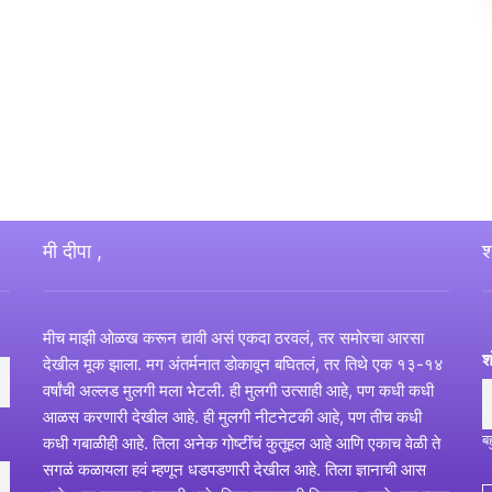
मी दीपा ,
श
मीच माझी ओळख करून द्यावी असं एकदा ठरवलं, तर समोरचा आरसा
श
देखील मूक झाला. मग अंतर्मनात डोकावून बघितलं, तर तिथे एक १३-१४
वर्षांची अल्लड मुलगी मला भेटली. ही मुलगी उत्साही आहे, पण कधी कधी
आळस करणारी देखील आहे. ही मुलगी नीटनेटकी आहे, पण तीच कधी
ब
कधी गबाळीही आहे. तिला अनेक गोष्टींचं कुतूहल आहे आणि एकाच वेळी ते
सगळं कळायला हवं म्हणून धडपडणारी देखील आहे. तिला ज्ञानाची आस