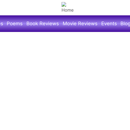
es
Poems
Book Reviews
Movie Reviews
Events
Blo
मंत व्‍यक्‍तीचा लातूर दौरा
ही जात नव्‍हते त्या वेळी दादा म्हणजे माझे वडील लातूरला
 आईच्या प्राणिप्रेमामुळे आमच्याकडे म्हैस, पिंकी नावाची
होते. आई स्वत: म्हशीचं दूध काढायची. बहुतेक शुक्रवारी
/मठात/आश्रमात जायची. तिथे बालाजी किंवा देवीची आरती