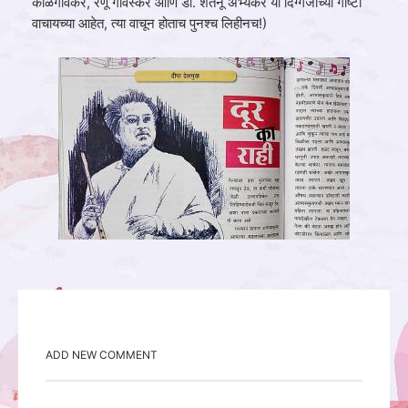
कोळगावकर, रेणू गावस्कर आणि डॉ. शंतनू अभ्यंकर या दिग्गजांच्या गोष्टी
वाचायच्या आहेत, त्या वाचून होताच पुनश्च लिहीनच!)
ADD NEW COMMENT