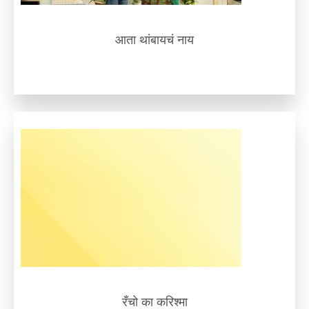
आता थांबायचं नाय
रँचो का करिश्मा