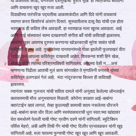
या अंकातली कोडी, घनश्याम देशमुखांची ‘हुशार मूर्ख’ ही चित्रकथा बघताना
आणि वाचताना खूप खूप मजा आली.
दिवाळीच्या पारंपरिक पद्घतीचा आकाशकंदील आणि दिवे यांनी वाचकाचं
स्वागत करत किशोरचं अंतरंग दिसतं. सुरुवातीलाच दासू वैद्य यांची एक होता
भातखाऊ ही कविता लैच आवडली. हा भातखाऊ मला खूपच आवडला. आई
आणि जाई यांच्यातलं साम्य दाखवणारी संगीता बर्वे यांची कविताही झकासच.
आपल्या चुका आपणच दुरुस्त करणाऱ्या खोडरबराची सुरेश सावंत यांची
कविताही छानच आहे. पुस्तकांच्या पानापानांमध्ये गोळा झालेली फुलपाखरं वीरा
राठोड यानं आपल्या कवितेतून दाखवली आहेत. शिवकन्या शशी हिने खेळ,
खेळाडू आणि त्यांच्या परिश्रमाविषयी सांगितलंय. आमच्या वेळी न....असं
म्हणणाऱ्या पिढीला आताची मुलं काय सांगताहेत ते मृणालिनी वनारसे यांच्या
कवितेतून उलगडलं गेलं आहे. मंदा नांदूरकरचा किल्ला ही कविताही
झकासच.
त्यानंतर चक्‍क गुलजार यांची सविता दामले यांनी अनुवाद केलेल्या ऑनलाईन
क्लासरुमची मौज अनुभवायला मिळाली. कोरोना काळात आई-बाबांना
क्वारंटाईन व्‍हावं लागलं, तेव्‍हा कुठल्याही कामाची सवय नसलेल्या धीरजने
आई-बाबांना कसा धीर दिला आणि स्वयंपाकघराची धुरा स्वत:च्या खांद्यावर
घेत समर्थपणे पेलली याची गोष्ट प्रवीण दवणे यांनी सांगितली. ब्युटिक्विन
पर्सिस मेहरो, अंबी आणि तिची गँग यांची गोष्ट दिलीप प्रभावळकर यांनी खुद्द
सांगितली आहे. मला यातल्या फुग्याची गोष्ट खूप खूप आणि खूप आवडली.