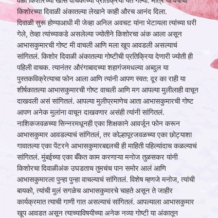
वेळी किशोरच्या खास वाचकांच्या प्रतिक्रिया येत गेल्या. मात्र या वर्षीचा
किशोरच्या दिवाळी अंकातल्या लेखाने काही औरच आनंद दिला.
दिवाळी सुरू होण्याआधी मी जेव्‍हा अनिल अवचट यांना भेटायला त्यांच्या घरी
गेले, तेव्‍हा त्यांच्याकडे असलेल्या ज्योतीने किशोरचा अंक आला असून
आभासकुमारची गोष्ट मी वाचली आणि मला खूप आवडली असल्याचं
सांगितलं. किशोर दिवाळी अंकातल्या गोष्टीची प्रतिक्रिया देणारी ज्योती ही
पहिली वाचक. त्यानंतर औरंगाबादच्या शहागंजमधल्या अब्दुल या
पुस्तकविक्रेत्याचा फोन आला आणि त्यांनी आपण स्वत: दूर का राही या
शीर्षकातल्या आभासकुमारची गोष्ट वाचली आणि मग आपल्या मुलीलाही वाचून
दाखवली असं सांगितलं. आपल्या मुलीप्रमाणेच आता आभासकुमारची गोष्ट
आपण अनेक मुलांना वाचून दाखवणार असंही त्यांनी सांगितलं.
नाशिकजवळच्या सिन्नरमधूनही एका शिक्षकाने आवर्जून फोन करून
आभासकुमार आवडल्याचं सांगितलं, तर कोल्हापूरजवळच्या एका छोट्याशा
गावातल्या एका पेंटरने आभासकुमारबद्दलची ही माहिती पहिल्यांदाच कळल्याचं
सांगितलं. मुंबईच्या एका बँकेत काम करणाऱ्या मनोज तुळसकर यांनी
किशोरचा दिवाळीअंक उघडताच तुमचंच पान समोर आलं आणि
आभासकुमारला पुन्हा पुन्हा वाचल्याचं सांगितलं. विशेष म्हणजे मनोज, त्यांची
बायको, त्यांची मुलं सगळेच आभासकुमारचे चाहते असून ते जाहीर
कार्यक्रमात त्याची गाणी गात असल्याचं सांगितलं. आपल्याला आभासकुमार
खूप आवडत असून त्याच्याविषयीच्या अनेक नव्‍या गोष्टी या अंकातून