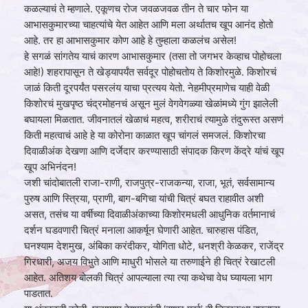
कळल्याचं ते म्हणाले. एकूणच रोज जवळजवळ तीन ते चार फोन या
आभासकुमारच्या चाहत्यांचे येत आहेत आणि मला अर्थातच खूप आनंद होतो
आहे. तर हा आभासकुमार कोण आहे हे तुम्हाला कळलंच असेल!
हे सगळं सांगतेय याचं कारण आभासकुमार (तसा तो जगभर केव्‍हाच पोहोचला
आहे!) शहरापासून ते खेड्यापर्यंत सर्वदूर पोहोचतोय ते किशोरमुळे. किशोरचं
जाळं किती दूरपर्यंत पसरलंय याचा प्रत्यय येतो. नेहमीप्रमाणेच याही वेळी
किशोरचं मुखपृष्ठ चंद्रमोहनचं असून मुलं वेगवेगळ्या खेळांमध्ये गुंग झालेली
बघायला मिळतात. जीवनातलं खेळाचं महत्व, शरीराचं त्यामुळे तंदुरूस्त असणं
किती महत्वाचं आहे हे या कोरोना काळात खूप चांगलं समजलं. किशोरचा
दिवाळीअंक देखणा आणि दर्जेदार करण्यासाठी संपादक किरण केंद्रे यांचं खूप
खूप अभिनंदन!
जशी चांदोबातली राजा-राणी, राजपुत्र-राजकन्या, राजा, भूतं, सर्वसामान्य
पुरुष आणि स्त्रिया, प्राणी, बाग-बगिचा यांची चित्रं बघत राहावीत अशी
असत, तसंच या वर्षीच्या दिवाळीअंकाच्या किशोरमधली आधुनिक वर्तमानाचं
दर्शन घडवणारी चित्रं मनाला आकर्षून घेणारी आहेत. चारुहास पंडित,
घनश्याम देशमुख, अंबिका करंदीकर, योगिता धोटे, धनश्री केळकर, राजेंद्र
गिरधारी, अजय विभुते आणि माधुरी भोसले या तरुणाईने ही चित्रं रेखाटली
आहेत. अतिशय बोलकी चित्रं आपल्याला त्या त्या कथेचा वेध घ्यायला भाग
पाडतात.