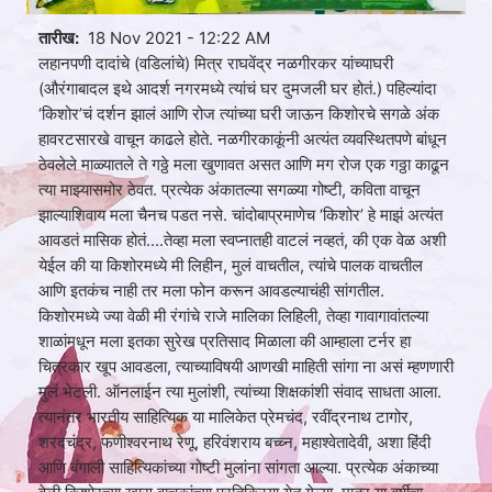
तारीख
18 Nov 2021 - 12:22 AM
लहानपणी दादांचे (वडिलांचे) मित्र राघवेंद्र नळगीरकर यांच्याघरी
(औरंगाबादल इथे आदर्श नगरमध्ये त्यांचं घर दुमजली घर होतं.) पहिल्यांदा
‘किशोर’चं दर्शन झालं आणि रोज त्यांच्या घरी जाऊन किशोरचे सगळे अंक
हावरटसारखे वाचून काढले होते. नळगीरकाकूंनी अत्यंत व्‍यवस्थितपणे बांधून
ठेवलेले माळ्यातले ते गठ्ठे मला खुणावत असत आणि मग रोज एक गठ्ठा काढून
त्या माझ्यासमोर ठेवत. प्रत्येक अंकातल्या सगळ्या गोष्टी, कविता वाचून
झाल्याशिवाय मला चैनच पडत नसे. चांदोबाप्रमाणेच ‘किशोर’ हे माझं अत्यंत
आवडतं मासिक होतं....तेव्‍हा मला स्वप्नातही वाटलं नव्‍हतं, की एक वेळ अशी
येईल की या किशोरमध्ये मी लिहीन, मुलं वाचतील, त्यांचे पालक वाचतील
आणि इतकंच नाही तर मला फोन करून आवडल्याचंही सांगतील.
किशोरमध्ये ज्या वेळी मी रंगांचे राजे मालिका लिहिली, तेव्‍हा गावागावांतल्या
शाळांमधून मला इतका सुरेख प्रतिसाद मिळाला की आम्हाला टर्नर हा
चित्रकार खूप आवडला, त्याच्याविषयी आणखी माहिती सांगा ना असं म्हणणारी
मुलं भेटली. ऑनलाईन त्या मुलांशी, त्यांच्या शिक्षकांशी संवाद साधता आला.
त्यानंतर भारतीय साहित्यिक या मालिकेत प्रेमचंद, रवींद्रनाथ टागोर,
शरदचंद्र, फणीश्वरनाथ रेणू, हरिवंशराय बच्च्न, महाश्वेतादेवी, अशा हिंदी
आणि बंगाली साहित्यिकांच्या गोष्टी मुलांना सांगता आल्या. प्रत्येक अंकाच्या