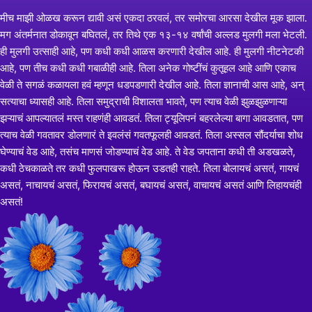
मीच माझी ओळख करून द्यावी असं एकदा ठरवलं, तर समोरचा आरसा देखील मूक झाला.
मग अंतर्मनात डोकावून बघितलं, तर तिथे एक १३-१४ वर्षांची अल्लड मुलगी मला भेटली.
ही मुलगी उत्साही आहे, पण कधी कधी आळस करणारी देखील आहे. ही मुलगी नीटनेटकी
आहे, पण तीच कधी कधी गबाळीही आहे. तिला अनेक गोष्टींचं कुतूहल आहे आणि एकाच
वेळी ते सगळं कळायला हवं म्हणून धडपडणारी देखील आहे. तिला ज्ञानाची आस आहे, अन्
सत्याचा ध्यासही आहे. तिला समुद्राची विशालता भावते, पण त्याच वेळी झुळझुळणाऱ्या
झऱ्याचं आपल्यातलं मस्त राहणंही आवडतं. तिला ट्यूलिपनं बहरलेल्या बागा आवडतात, पण
त्याच वेळी गवतावर डोलणारं ते इवलंसं गवतफूलही आवडतं. तिला अस्सल सौंदर्याचा शोध
घेण्याचं वेड आहे, तसंच माणसं जोडण्याचं वेड आहे. ते वेड जपताना कधी ती अडखळते,
कधी ठेचकाळते तर कधी फुलपाखरू होऊन उडतही राहते. तिला बोलायचं असतं, गायचं
असतं, नाचायचं असतं, फिरायचं असतं, बघायचं असतं, वाचायचं असतं आणि लिहायचंही
असतं!