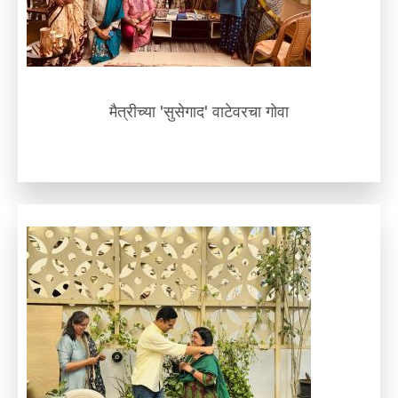
मैत्रीच्या 'सुसेगाद' वाटेवरचा गोवा