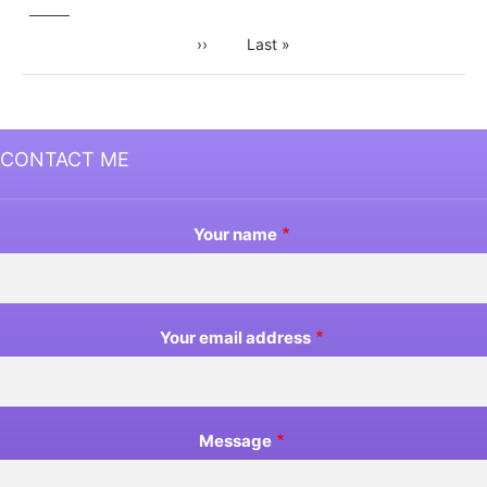
page
Next
››
Last
Last »
page
page
CONTACT ME
Your name
Your email address
Message