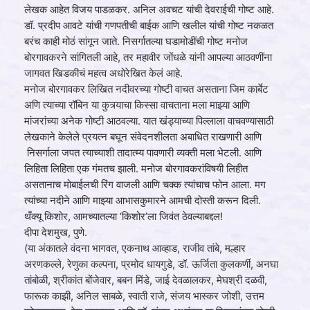
लेखक आहेत विजय पाडळकर. अनिल अवचट यांची देवराईची गोष्ट आहे.
डॉ. प्रदीप आवटे यांची गणपतीची बाईक आणि खलील यांची गोष्ट नकळत
बरंच काही मोठं सांगून जाते. निसर्गातल्या घडामोडींची गोष्ट मनोज
बोरगावकरने सांगितली आहे, तर महावीर जोंधळे यांनी आपल्या आठवणींना
जागवत खिडकीचं महत्व अधोरेखित केलं आहे.
मनोज बोरगावकर लिखित नदीवरच्या गोष्टी वाचत असताना जिम कार्बेट
अणि त्याच्या रॉबिन या कुत्र्याचा किस्सा वाचताना मला माझ्या आणि
मांजरांच्या अनेक गोष्टी आठवल्या. यात खंड्याच्या पिल्लाला वाचवण्यासाठी
लेखकाने केलेले प्रयत्न बघून संवेदनशीलता अबाधित राखणारी आणि
निसर्गाला जपत त्याच्याशी तादात्म्य पावणारी व्‍यक्‍ती मला भेटली. आणि
लिहिता लिहिता एक गंमतच झाली. मनोज बोरगावकरांविषयी लिहीत
असतानाच मोबाईलची रिंग वाजली आणि चक्‍क त्यांचाच फोन आला. मग
त्यांच्या नदीने आणि माझ्या आभासकुमारने आमची दोस्ती करून दिली.
थँक्यू किशोर, आमच्यातल्या ‘किशोर’ला जिवंत ठेवल्याबद्दल!
दीपा देशमुख, पुणे.
(या अंकातले वंदना भागवत, एकनाथ आव्‍हाड, राजीव तांबे, मल्हार
अरणकल्ले, रेणुका कल्पना, प्रमोद धायगुडे, डॉ. ऊर्जिता कुलकर्णी, अनघा
तांबोळी, श्रीकांत बोंजेवार, बबन मिंडे, जाई देवळालकर, मेघश्री दळवी,
फारूक काझी, अनिल साबळे, स्वाती राजे, संजय भास्कर जोशी, उत्तम